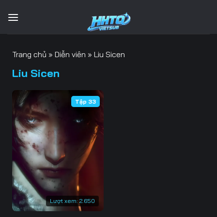
Bỏ
qua
nội
dung
Trang chủ
»
Diễn viên
»
Liu Sicen
Liu Sicen
Tập 33
Lượt xem:
2.650