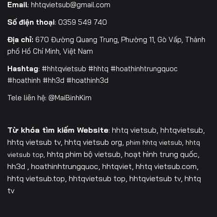
Email
:
hhtqvietsub@gmail.com
Số điện thoại
: 0359 549 740
Địa chỉ:
670 Đường Quang Trung, Phường 11, Gò Vấp, Thành
phố Hồ Chí Minh, Việt Nam
Hashtag
: #hhtqvietsub #hhtq #hoathinhtrungquoc
#hoathinh #hh3d #hoathinh3d
Tele liên hệ: @MaiBinhKim
Từ khóa tìm kiếm Website
: hhtq vietsub, hhtqvietsub,
hhtq vietsub tv,
hhtq vietsub org,
phim hhtq vietsub,
hhtq
hhtq phim bộ vietsub, hoạt hình trung quốc,
vietsub top,
hh3d , hoathinhtrungquoc, hhtqviet, hhtq vietsub.com,
hhtq vietsub.top, hhtqvietsub top, hhtqvietsub tv, hhtq
tv