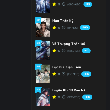
HD
5
(660/660)
#2
Mục Thần Ký
FHD
5
(94/120)
#3
Vô Thượng Thần Đế
HD
5
(602/632)
#4
Lục Địa Kiện Tiên
FHD
3
(150/150)
#5
Luyện Khí 10 Vạn Năm
FHD
5
(365/380)