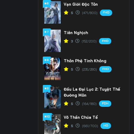
#6
Vạn Giới Độc Tôn
FHD
5
(471/800)
#7
Tiên Nghịch
FHD
3
(152/200)
#8
Thôn Phệ Tinh Không
FHD
5
(235/280)
#9
Đấu La Đại Lục 2: Tuyệt Thế
Đường Môn
FDH
5
(164/180)
#10
Võ Thần Chúa Tể
HD
5
(661/700)