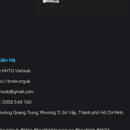
Liên Hệ
:
HHTQ Vietsub
s://braw.org.uk
etsub@gmail.com
i
: 0359 549 740
ường Quang Trung, Phường 11, Gò Vấp, Thành phố Hồ Chí Minh,
htqvietsub #hhtq #hoathinhtrungquoc #hoathinh #hh3d