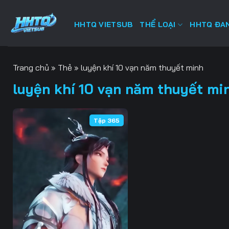
Bỏ
qua
HHTQ VIETSUB
THỂ LOẠI
HHTQ ĐAN
nội
dung
Trang chủ
»
Thẻ
»
luyện khí 10 vạn năm thuyết minh
luyện khí 10 vạn năm thuyết mi
Tập 365