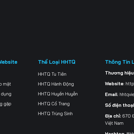
Website
Thể Loại HHTQ
Thông Tin 
Thương hiệu
HHTQ Tu Tiên
Website
:
http
o mật
HHTQ Hành Động
ử dụng
HHTQ Huyền Huyễn
Email
:
hhtqvi
ng gặp
HHTQ Cổ Trang
Số điện thoạ
HHTQ Trùng Sinh
Địa chỉ:
670 Đ
Việt Nam
Hashtag
: #h