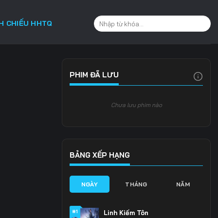
CH CHIẾU HHTQ
PHIM ĐÃ LƯU
Chưa lưu phim nào
BẢNG XẾP HẠNG
NGÀY
THÁNG
NĂM
#1
Linh Kiếm Tôn