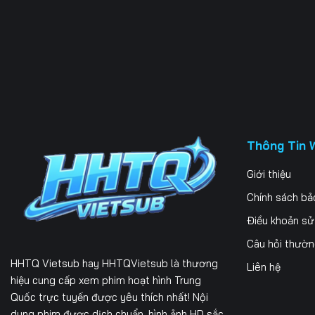
Thông Tin 
Giới thiệu
Chính sách bả
Điều khoản s
Câu hỏi thườ
HHTQ Vietsub
hay HHTQVietsub là thương
Liên hệ
hiệu cung cấp xem phim hoạt hình Trung
Quốc trực tuyến được yêu thích nhất! Nội
dung phim được dịch chuẩn, hình ảnh HD sắc