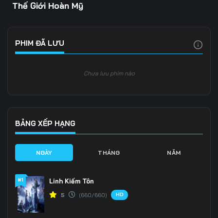
Thế Giới Hoàn Mỹ
PHIM ĐÃ LƯU
Chưa lưu phim nào
BẢNG XẾP HẠNG
NGÀY
THÁNG
NĂM
#1
Linh Kiếm Tôn
HD
5
(660/660)