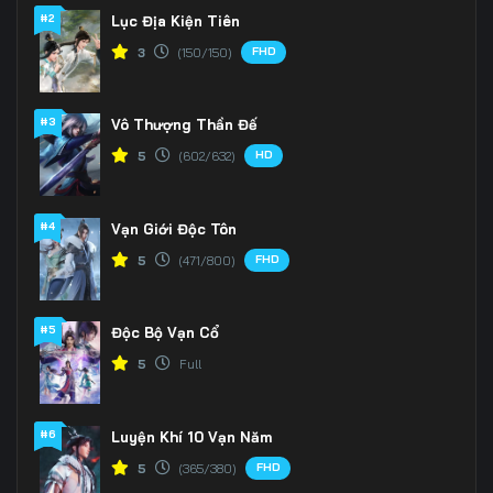
#2
Lục Địa Kiện Tiên
FHD
3
(150/150)
#3
Vô Thượng Thần Đế
HD
5
(602/632)
#4
Vạn Giới Độc Tôn
FHD
5
(471/800)
#5
Độc Bộ Vạn Cổ
5
Full
#6
Luyện Khí 10 Vạn Năm
FHD
5
(365/380)