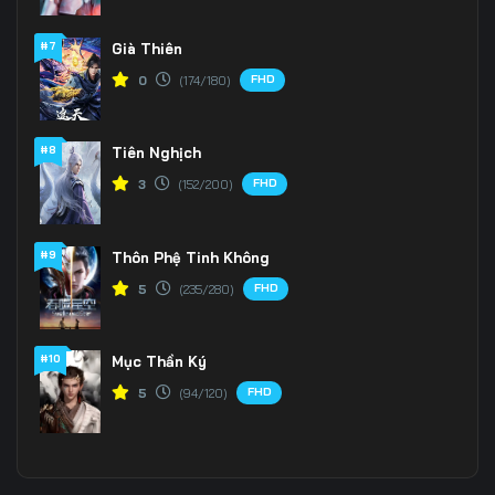
#7
Già Thiên
FHD
0
(174/180)
#8
Tiên Nghịch
FHD
3
(152/200)
#9
Thôn Phệ Tinh Không
FHD
5
(235/280)
#10
Mục Thần Ký
FHD
5
(94/120)