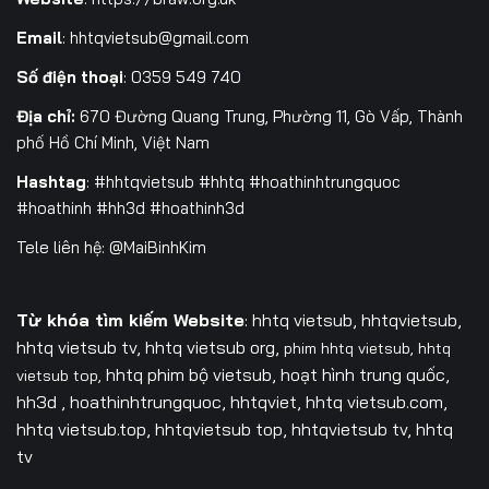
Email
:
hhtqvietsub@gmail.com
Số điện thoại
: 0359 549 740
Địa chỉ:
670 Đường Quang Trung, Phường 11, Gò Vấp, Thành
phố Hồ Chí Minh, Việt Nam
Hashtag
: #hhtqvietsub #hhtq #hoathinhtrungquoc
#hoathinh #hh3d #hoathinh3d
Tele liên hệ: @MaiBinhKim
Từ khóa tìm kiếm Website
: hhtq vietsub, hhtqvietsub,
hhtq vietsub tv,
hhtq vietsub org,
phim hhtq vietsub,
hhtq
hhtq phim bộ vietsub, hoạt hình trung quốc,
vietsub top,
hh3d , hoathinhtrungquoc, hhtqviet, hhtq vietsub.com,
hhtq vietsub.top, hhtqvietsub top, hhtqvietsub tv, hhtq
tv