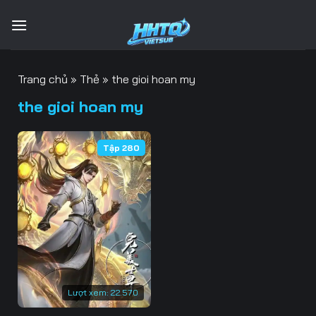
Bỏ
qua
nội
dung
Trang chủ
»
Thẻ
»
the gioi hoan my
the gioi hoan my
Tập 280
Lượt xem:
22.570