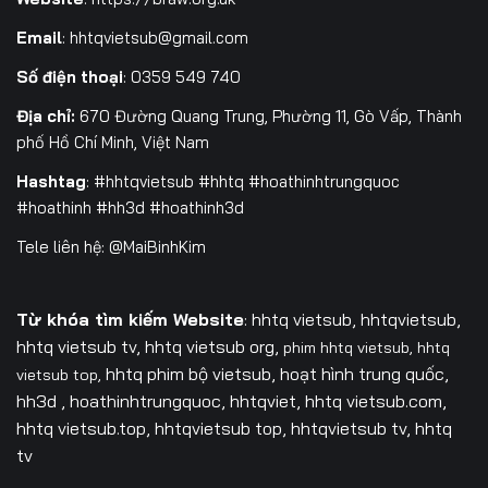
Email
:
hhtqvietsub@gmail.com
Số điện thoại
: 0359 549 740
Địa chỉ:
670 Đường Quang Trung, Phường 11, Gò Vấp, Thành
phố Hồ Chí Minh, Việt Nam
Hashtag
: #hhtqvietsub #hhtq #hoathinhtrungquoc
#hoathinh #hh3d #hoathinh3d
Tele liên hệ: @MaiBinhKim
Từ khóa tìm kiếm Website
: hhtq vietsub, hhtqvietsub,
hhtq vietsub tv,
hhtq vietsub org,
phim hhtq vietsub,
hhtq
hhtq phim bộ vietsub, hoạt hình trung quốc,
vietsub top,
hh3d , hoathinhtrungquoc, hhtqviet, hhtq vietsub.com,
hhtq vietsub.top, hhtqvietsub top, hhtqvietsub tv, hhtq
tv