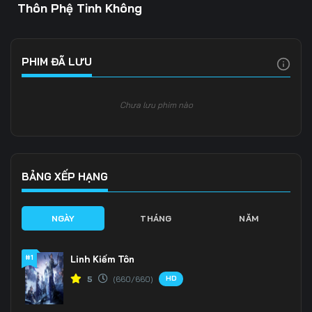
Thôn Phệ Tinh Không
PHIM ĐÃ LƯU
Chưa lưu phim nào
BẢNG XẾP HẠNG
NGÀY
THÁNG
NĂM
#1
Linh Kiếm Tôn
HD
5
(660/660)