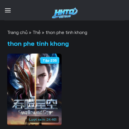
Bỏ
qua
nội
dung
Trang chủ
»
Thẻ
»
thon phe tinh khong
thon phe tinh khong
Tập 235
Lượt xem:
24.461