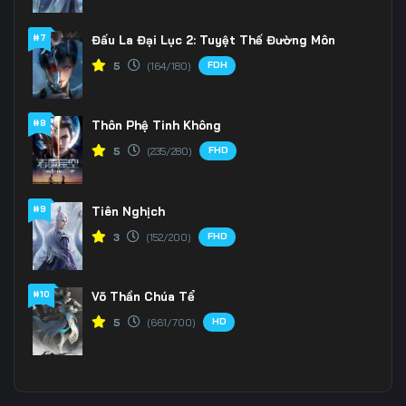
#7
Đấu La Đại Lục 2: Tuyệt Thế Đường Môn
FDH
5
(164/180)
#8
Thôn Phệ Tinh Không
FHD
5
(235/280)
#9
Tiên Nghịch
FHD
3
(152/200)
#10
Võ Thần Chúa Tể
HD
5
(661/700)