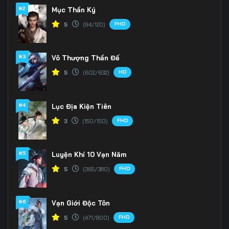
#2
Mục Thần Ký
FHD
5
(94/120)
#3
Vô Thượng Thần Đế
HD
5
(602/632)
#4
Lục Địa Kiện Tiên
FHD
3
(150/150)
#5
Luyện Khí 10 Vạn Năm
FHD
5
(365/380)
#6
Vạn Giới Độc Tôn
FHD
5
(471/800)