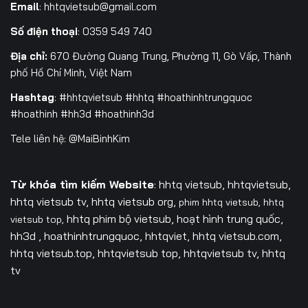
Email
:
hhtqvietsub@gmail.com
Số điện thoại
: 0359 549 740
Địa chỉ:
670 Đường Quang Trung, Phường 11, Gò Vấp, Thành
phố Hồ Chí Minh, Việt Nam
Hashtag
: #hhtqvietsub #hhtq #hoathinhtrungquoc
#hoathinh #hh3d #hoathinh3d
Tele liên hệ: @MaiBinhKim
Từ khóa tìm kiếm Website
: hhtq vietsub, hhtqvietsub,
hhtq vietsub tv,
hhtq vietsub org,
phim hhtq vietsub,
hhtq
hhtq phim bộ vietsub, hoạt hình trung quốc,
vietsub top,
hh3d , hoathinhtrungquoc, hhtqviet, hhtq vietsub.com,
hhtq vietsub.top, hhtqvietsub top, hhtqvietsub tv, hhtq
tv