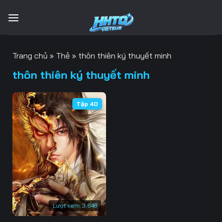
Bỏ
qua
nội
dung
Trang chủ
»
Thẻ
»
thôn thiên ký thuyết minh
thôn thiên ký thuyết minh
Tập 40
Lượt xem:
3.648