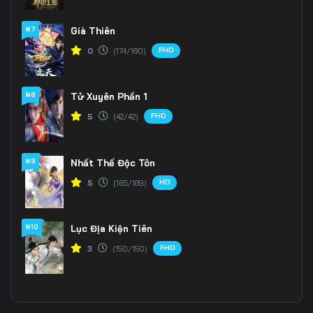
#7
Già Thiên
FHD
0
(174/180)
#8
Tử Xuyên Phần 1
FHD
5
(42/42)
#9
Nhất Thế Độc Tôn
HD
5
(165/189)
#10
Lục Địa Kiện Tiên
FHD
3
(150/150)