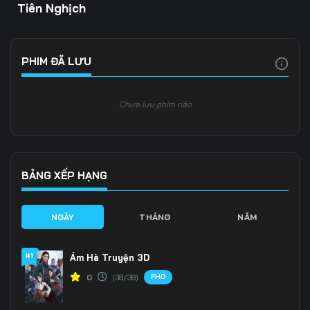
Tiên Nghịch
PHIM ĐÃ LƯU
Chưa lưu phim nào
BẢNG XẾP HẠNG
NGÀY
THÁNG
NĂM
#1
Ám Hà Truyện 3D
FHD
0
(38/38)