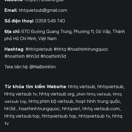
Email
:
hhtqvietsub@gmail.com
Số điện thoại
: 0359 549 740
Địa chỉ:
670 Đường Quang Trung, Phường 11, Gò Vấp, Thành
phố Hồ Chí Minh, Việt Nam
Hashtag
: #hhtqvietsub #hhtq #hoathinhtrungquoc
#hoathinh #hh3d #hoathinh3d
Tele liên hệ: @MaiBinhKim
Từ khóa tìm kiếm Website
: hhtq vietsub, hhtqvietsub,
hhtq vietsub tv,
hhtq vietsub org,
phim hhtq vietsub,
hhtq
hhtq phim bộ vietsub, hoạt hình trung quốc,
vietsub top,
hh3d , hoathinhtrungquoc, hhtqviet, hhtq vietsub.com,
hhtq vietsub.top, hhtqvietsub top, hhtqvietsub tv, hhtq
tv