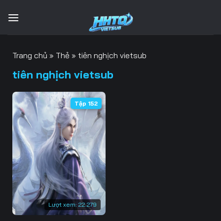
Bỏ
qua
nội
dung
Trang chủ
»
Thẻ
»
tiên nghịch vietsub
tiên nghịch vietsub
Tập 152
Lượt xem:
22.279