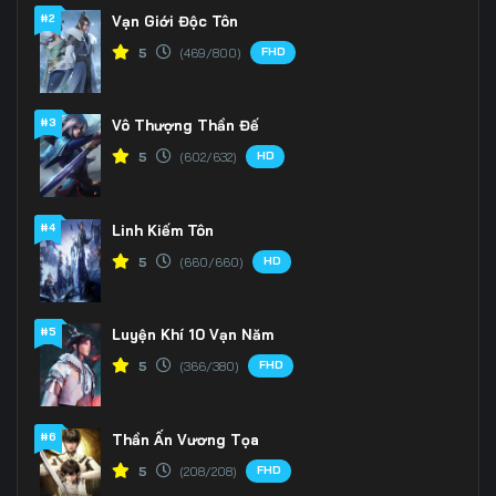
#2
Vạn Giới Độc Tôn
FHD
5
(469/800)
#3
Vô Thượng Thần Đế
HD
5
(602/632)
#4
Linh Kiếm Tôn
HD
5
(660/660)
#5
Luyện Khí 10 Vạn Năm
FHD
5
(366/380)
#6
Thần Ấn Vương Tọa
FHD
5
(208/208)