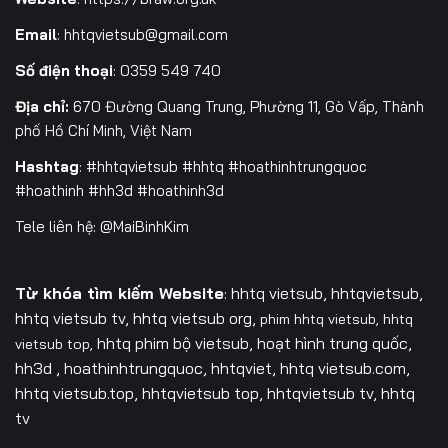
Email
:
hhtqvietsub@gmail.com
Số điện thoại
: 0359 549 740
Địa chỉ:
670 Đường Quang Trung, Phường 11, Gò Vấp, Thành
phố Hồ Chí Minh, Việt Nam
Hashtag
: #hhtqvietsub #hhtq #hoathinhtrungquoc
#hoathinh #hh3d #hoathinh3d
Tele liên hệ: @MaiBinhKim
Từ khóa tìm kiếm Website
: hhtq vietsub, hhtqvietsub,
hhtq vietsub tv,
hhtq vietsub org,
phim hhtq vietsub,
hhtq
hhtq phim bộ vietsub, hoạt hình trung quốc,
vietsub top,
hh3d , hoathinhtrungquoc, hhtqviet, hhtq vietsub.com,
hhtq vietsub.top, hhtqvietsub top, hhtqvietsub tv, hhtq
tv