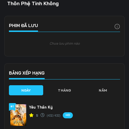
Thôn Phệ Tinh Không
PHIM ĐÃ LƯU
Chưa lưu phim nào
BẢNG XẾP HẠNG
NGÀY
THÁNG
NĂM
#1
Yêu Thần Ký
HD
5
(432/432)