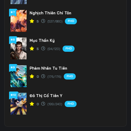
#7
Nghịch Thiên Chí Tôn
FHD
5
(537/880)
#8
Mục Thần Ký
FHD
5
(94/120)
#9
Phàm Nhân Tu Tiên
FHD
0
(176/176)
#10
Đô Thị Cổ Tiên Y
FHD
0
(199/240)