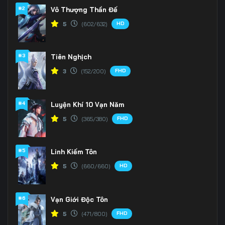
#2
Vô Thượng Thần Đế
HD
5
(602/632)
#3
Tiên Nghịch
FHD
3
(152/200)
#4
Luyện Khí 10 Vạn Năm
FHD
5
(365/380)
#5
Linh Kiếm Tôn
HD
5
(660/660)
#6
Vạn Giới Độc Tôn
FHD
5
(471/800)