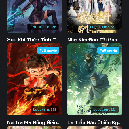
Lượt xem:
5.435
Lượt xem:
5.680
Sau Khi Thức Tỉnh Tôi Đại Khai Sát Giới
Nhờ Kim Đan Tôi Gánh Cả Tông Môn
Full movie
Full movie
Lượt xem:
229
Lượt xem:
224
Na Tra Ma Đồng Giáng Thế
La Tiểu Hắc Chiến Ký 2