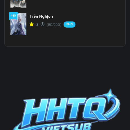
#10
Tiên Nghịch
FHD
3
(152/200)