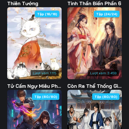
Thiên Tướng
Tinh Thần Biến Phần 6
Tập (16/16)
Tập (24/24)
Lượt xem:
1.115
Lượt xem:
3.459
Tử Cấm Ngự Miêu Phòng
Còn Ra Thể Thống Gì Nữa Phần 1
Tập (80/80)
Tập (80/80)