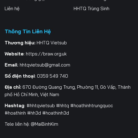
Liên hệ
HHTQ Trùng Sinh
Thông Tin Liên Hệ
Thương hiệu:
HHTQ Vietsub
Website
:
https://braw.org.uk
Email
:
hhtqvietsub@gmail.com
Số điện thoại
: 0359 549 740
Địa chỉ:
670 Đường Quang Trung, Phường 11, Gò Vấp, Thành
phố Hồ Chí Minh, Việt Nam
Hashtag
: #hhtqvietsub #hhtq #hoathinhtrungquoc
#hoathinh #hh3d #hoathinh3d
Tele liên hệ: @MaiBinhKim