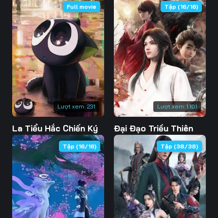
Full movie
Tập (16/16)
Lượt xem:
231
Lượt xem:
1.101
La Tiểu Hắc Chiến Ký
Đại Đạo Triều Thiên
Tập (16/16)
Tập (38/38)