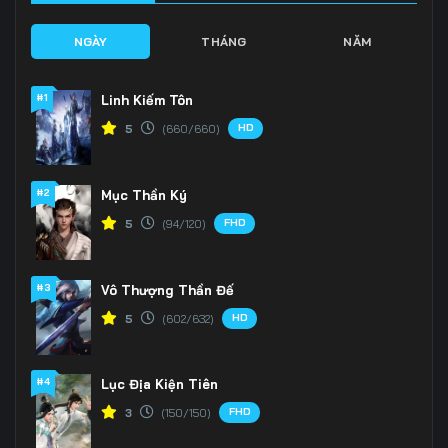
NGÀY
THÁNG
NĂM
#1
Linh Kiếm Tôn
HD
5
(660/660)
#2
Mục Thần Ký
FHD
5
(94/120)
#3
Vô Thượng Thần Đế
HD
5
(602/632)
#4
Lục Địa Kiện Tiên
FHD
3
(150/150)