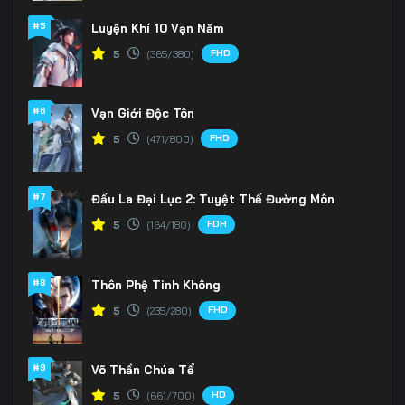
#5
Luyện Khí 10 Vạn Năm
FHD
5
(365/380)
#6
Vạn Giới Độc Tôn
FHD
5
(471/800)
#7
Đấu La Đại Lục 2: Tuyệt Thế Đường Môn
FDH
5
(164/180)
#8
Thôn Phệ Tinh Không
FHD
5
(235/280)
#9
Võ Thần Chúa Tể
HD
5
(661/700)