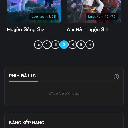
Lượt xem:
1.195
Lượt xem:
10.470
Huyễn Sủng Sư
Ám Hà Truyện 3D
«
1
2
3
4
5
»
PHIM ĐÃ LƯU
Chưa lưu phim nào
BẢNG XẾP HẠNG