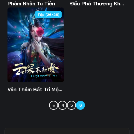
Phàm Nhân Tu Tiên
Đấu Phá Thương Khung Phần 5
Tập (26/26)
Lượt xem:
2.759
Vân Thâm Bất Tri Mộng
«
4
5
6