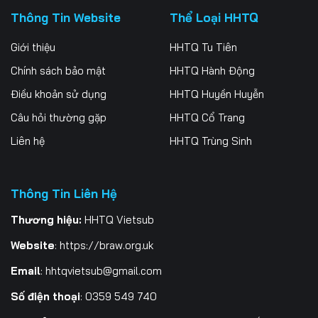
Thông Tin Website
Thể Loại HHTQ
Giới thiệu
HHTQ Tu Tiên
Chính sách bảo mật
HHTQ Hành Động
Điều khoản sử dụng
HHTQ Huyền Huyễn
Câu hỏi thường gặp
HHTQ Cổ Trang
Liên hệ
HHTQ Trùng Sinh
Thông Tin Liên Hệ
Thương hiệu:
HHTQ Vietsub
Website
:
https://braw.org.uk
Email
:
hhtqvietsub@gmail.com
Số điện thoại
: 0359 549 740