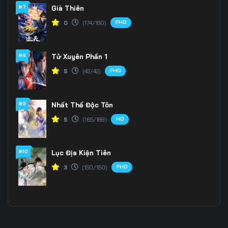
#7
Già Thiên
FHD
0
(174/180)
#8
Tử Xuyên Phần 1
FHD
5
(42/42)
#9
Nhất Thế Độc Tôn
HD
5
(165/189)
#10
Lục Địa Kiện Tiên
FHD
3
(150/150)