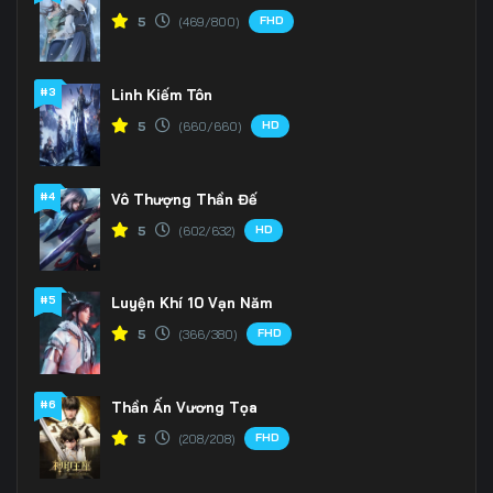
FHD
5
(469/800)
#3
Linh Kiếm Tôn
HD
5
(660/660)
#4
Vô Thượng Thần Đế
HD
5
(602/632)
#5
Luyện Khí 10 Vạn Năm
FHD
5
(366/380)
#6
Thần Ấn Vương Tọa
FHD
5
(208/208)