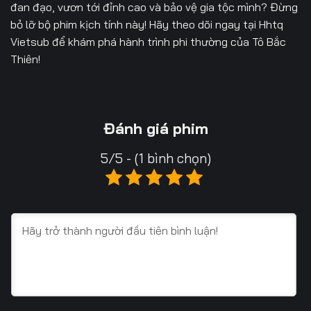
đan đạo, vươn tới đỉnh cao và bảo vệ gia tộc mình? Đừng
63
64
65
bỏ lỡ bộ phim kịch tính này! Hãy theo dõi ngay tại
Hhtq
Vietsub
để khám phá hành trình phi thường của Tô Bắc
66
67
68
Thiên!
69
70
71
72
73
74
Đánh giá phim
75
76
77
5/5 - (1 bình chọn)
78
79
80
81
82
83
84
85
86
87
88
89
90
91
92