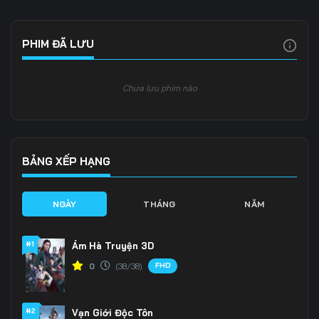
PHIM ĐÃ LƯU
Chưa lưu phim nào
BẢNG XẾP HẠNG
NGÀY
THÁNG
NĂM
#1
Ám Hà Truyện 3D
FHD
0
(38/38)
#2
Vạn Giới Độc Tôn