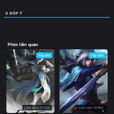
93
94
95
0
GÓP Ý
96
97
98
99
100
101
102
103
104
Phim liên quan
105
106
107
Tập 661
Tập 602
108
109
110
111
112
113
114
115
116
117
118
119
120
122
123
Lượt xem:
55.256
Lượt xem:
47.894