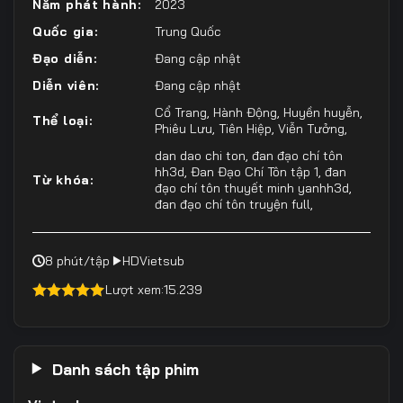
Năm phát hành:
2023
Quốc gia:
Trung Quốc
Đạo diễn:
Đang cập nhật
Diễn viên:
Đang cập nhật
Cổ Trang
,
Hành Động
,
Huyền huyễn
,
Thể loại:
Phiêu Lưu
,
Tiên Hiệp
,
Viễn Tưởng
,
dan dao chi ton
,
đan đạo chí tôn
hh3d
,
Đan Đạo Chí Tôn tập 1
,
đan
Từ khóa:
đạo chí tôn thuyết minh yanhh3d
,
đan đạo chí tôn truyện full
,
8 phút/tập
HD
Vietsub
Lượt xem:
15.239
4.50
out of
5
Danh sách tập phim