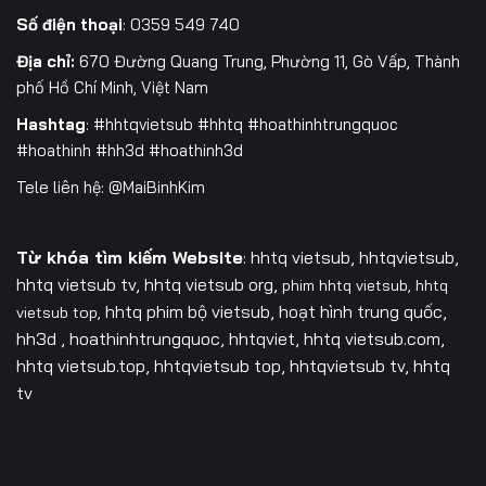
Số điện thoại
: 0359 549 740
Địa chỉ:
670 Đường Quang Trung, Phường 11, Gò Vấp, Thành
phố Hồ Chí Minh, Việt Nam
Hashtag
: #hhtqvietsub #hhtq #hoathinhtrungquoc
#hoathinh #hh3d #hoathinh3d
Tele liên hệ: @MaiBinhKim
Từ khóa tìm kiếm Website
: hhtq vietsub, hhtqvietsub,
hhtq vietsub tv,
hhtq vietsub org,
phim hhtq vietsub,
hhtq
hhtq phim bộ vietsub, hoạt hình trung quốc,
vietsub top,
hh3d , hoathinhtrungquoc, hhtqviet, hhtq vietsub.com,
hhtq vietsub.top, hhtqvietsub top, hhtqvietsub tv, hhtq
tv