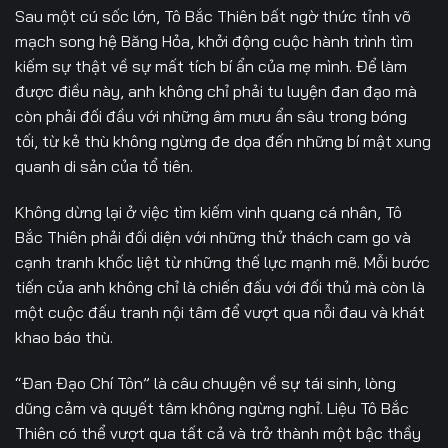
Sau một cú sốc lớn, Tô Bắc Thiên bất ngờ thức tỉnh võ
33
34
35
mạch song hệ Băng Hỏa, khởi động cuộc hành trình tìm
kiếm sự thật về sự mất tích bí ẩn của mẹ mình. Để làm
36
37
38
được điều này, anh không chỉ phải tu luyện đan đạo mà
còn phải đối đầu với những âm mưu ẩn sâu trong bóng
39
40
41
tối, từ kẻ thù không ngừng đe dọa đến những bí mật xung
quanh di sản của tổ tiên.
42
43
44
Không dừng lại ở việc tìm kiếm vinh quang cá nhân, Tô
45
46
47
Bắc Thiên phải đối diện với những thử thách cam go và
48
49
50
cạnh tranh khốc liệt từ những thế lực mạnh mẽ. Mỗi bước
tiến của anh không chỉ là chiến đấu với đối thủ mà còn là
51
52
53
một cuộc đấu tranh nội tâm để vượt qua nỗi đau và khát
khao báo thù.
54
55
56
“
Đan Đạo Chí Tôn
” là câu chuyện về sự tái sinh, lòng
57
58
59
dũng cảm và quyết tâm không ngừng nghỉ. Liệu Tô Bắc
Thiên có thể vượt qua tất cả và trở thành một bậc thầy
60
61
62