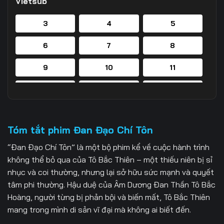
Vietsub
3
4
5
6
7
8
9
10
11
12
13
14
15
16
17
Tóm tắt phim Đan Đạo Chí Tôn
18
19
20
“Đan Đạo Chí Tôn” là một bộ phim kể về cuộc hành trình
21
22
23
không thể bỏ qua của Tô Bắc Thiên – một thiếu niên bị sỉ
nhục và coi thường, nhưng lại sở hữu sức mạnh và quyết
24
25
26
tâm phi thường. Hậu duệ của Âm Dương Đan Thần Tô Bắc
Hoàng, người từng bị phản bội và biến mất, Tô Bắc Thiên
27
28
29
mang trong mình di sản vĩ đại mà không ai biết đến.
30
31
32