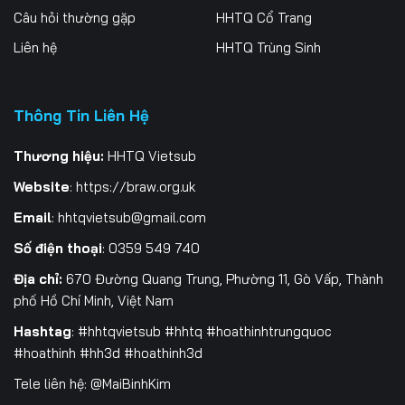
Câu hỏi thường gặp
HHTQ Cổ Trang
Liên hệ
HHTQ Trùng Sinh
Thông Tin Liên Hệ
Thương hiệu:
HHTQ Vietsub
Website
:
https://braw.org.uk
Email
:
hhtqvietsub@gmail.com
Số điện thoại
: 0359 549 740
Địa chỉ:
670 Đường Quang Trung, Phường 11, Gò Vấp, Thành
phố Hồ Chí Minh, Việt Nam
Hashtag
: #hhtqvietsub #hhtq #hoathinhtrungquoc
#hoathinh #hh3d #hoathinh3d
Tele liên hệ: @MaiBinhKim