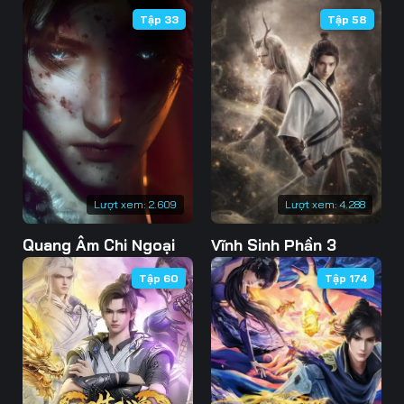
Tập 33
Tập 58
Tập 46
Tập 47
Tập 48
Tập 49
Tập 50
Tập 51
Tập 52
Tập 53
Tập 54
Tập 55
Tập 56
Tập 57
Tập 58
Tập 59
Tập 60
Lượt xem:
2.609
Lượt xem:
4.288
Tập 61
Tập 62
Tập 63
Quang Âm Chi Ngoại
Vĩnh Sinh Phần 3
Tập 64
Tập 65
Tập 66
Tập 60
Tập 174
Tập 67
Tập 68
Tập 69
Tập 70
Tập 71
Tập 72
Tập 73
Tập 74
Tập 75