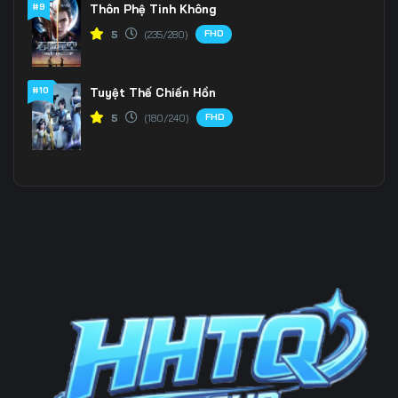
#9
Thôn Phệ Tinh Không
FHD
5
(235/280)
Tập 199
#10
Tuyệt Thế Chiến Hồn
FHD
5
(180/240)