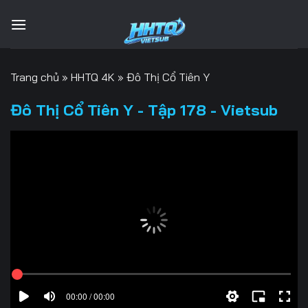
Bỏ
qua
nội
dung
Trang chủ
»
HHTQ 4K
»
Đô Thị Cổ Tiên Y
Đô Thị Cổ Tiên Y - Tập 178 - Vietsub
00:00 / 00:00