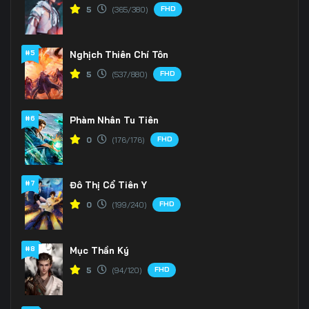
Tập 166
Tập 167
Tập 168
FHD
5
(365/380)
Tập 169
Tập 170
Tập 171
#5
Nghịch Thiên Chí Tôn
Tập 172
Tập 173
Tập 174
FHD
5
(537/880)
Tập 175
Tập 176
Tập 177
#6
Phàm Nhân Tu Tiên
Tập 178
Tập 179
Tập 180
FHD
0
(176/176)
Tập 181
Tập 182
Tập 183
#7
Tập 184
Tập 185
Tập 186
Đô Thị Cổ Tiên Y
FHD
0
(199/240)
Tập 187
Tập 188
Tập 189
Tập 190
Tập 191
Tập 192
#8
Mục Thần Ký
FHD
5
(94/120)
Tập 193
Tập 194
Tập 195
Tập 196
Tập 197
Tập 198