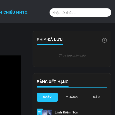
CH CHIẾU HHTQ
PHIM ĐÃ LƯU
Chưa lưu phim nào
BẢNG XẾP HẠNG
NGÀY
THÁNG
NĂM
#1
Linh Kiếm Tôn