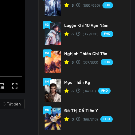
HD
5
(660/660)
#2
Luyện Khí 10 Vạn Năm
FHD
5
(365/380)
#3
Nghịch Thiên Chí Tôn
FHD
5
(537/880)
#4
Mục Thần Ký
FHD
5
(94/120)
Tắt đèn
#5
Đô Thị Cổ Tiên Y
FHD
0
(199/240)