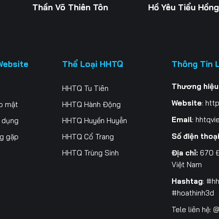
Thần Võ Thiên Tôn
Hồ Yêu Tiểu Hồn
Website
Thể Loại HHTQ
Thông Tin 
Thương hiệu
HHTQ Tu Tiên
Website
:
http
o mật
HHTQ Hành Động
Email
:
hhtqvi
ử dụng
HHTQ Huyền Huyễn
Số điện thoạ
ng gặp
HHTQ Cổ Trang
Địa chỉ:
670 Đ
HHTQ Trùng Sinh
Việt Nam
Hashtag
: #h
#hoathinh3d
Tele liên hệ: