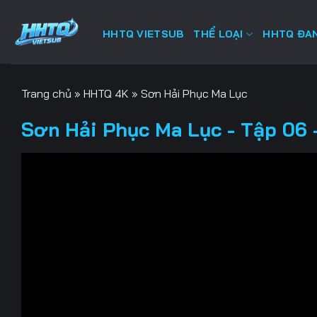
Bỏ
qua
HHTQ VIETSUB
THỂ LOẠI
HHTQ ĐAN
nội
dung
Trang chủ
»
HHTQ 4K
»
Sơn Hải Phục Ma Lục
Sơn Hải Phục Ma Lục - Tập 06 