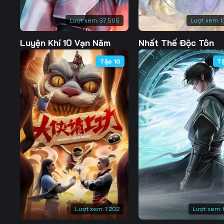
Lượt xem:
37.505
Lượt xem:
1
Luyện Khí 10 Vạn Năm
Nhất Thế Độc Tôn
Tập 10
T
Lượt xem:
1.202
Lượt xem: