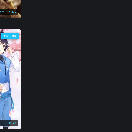
em:
3.545
Tập 89
xem:
8.157