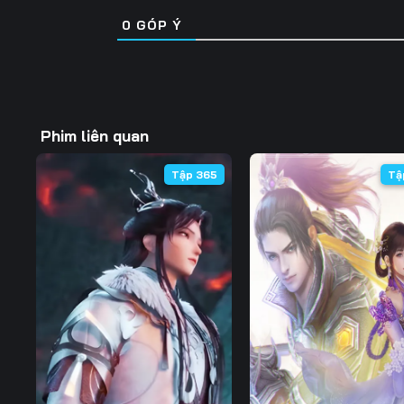
0
GÓP Ý
Phim liên quan
Tập 365
Tậ