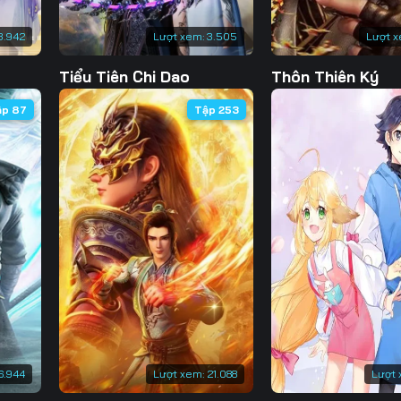
3.942
Lượt xem:
3.505
Lượt x
Tiểu Tiên Chi Dao
Thôn Thiên Ký
ập 87
Tập 253
6.944
Lượt xem:
21.088
Lượt 