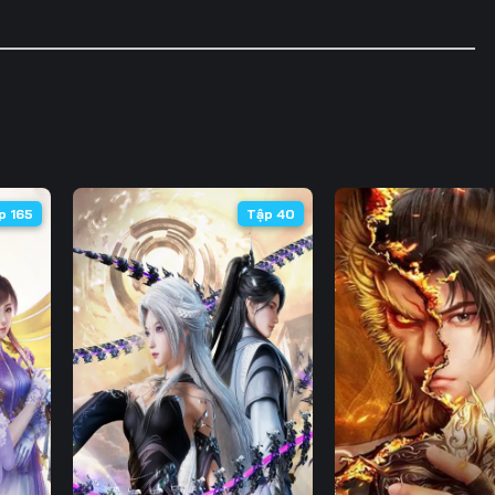
p 165
Tập 40