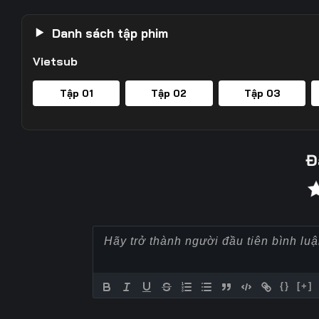
Danh sách tập phim
Vietsub
Tập 01
Tập 02
Tập 03
Đ
{}
[+]