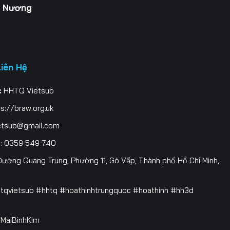
g Nương
Liên Hệ
:
HHTQ Vietsub
s://braw.org.uk
etsub@gmail.com
i
: 0359 549 740
ường Quang Trung, Phường 11, Gò Vấp, Thành phố Hồ Chí Minh,
htqvietsub #hhtq #hoathinhtrungquoc #hoathinh #hh3d
 @MaiBinhKim