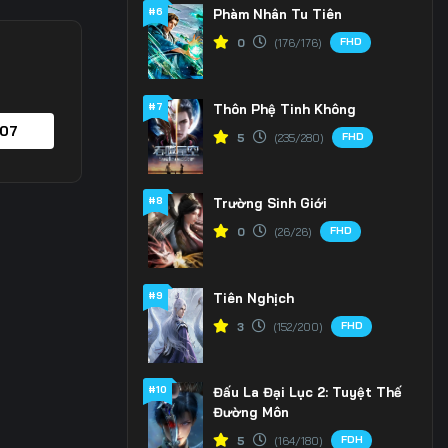
#6
Phàm Nhân Tu Tiên
FHD
0
(176/176)
#7
Thôn Phệ Tinh Không
 07
FHD
5
(235/280)
#8
Trường Sinh Giới
FHD
0
(26/26)
#9
Tiên Nghịch
FHD
3
(152/200)
#10
Đấu La Đại Lục 2: Tuyệt Thế
Đường Môn
FDH
5
(164/180)