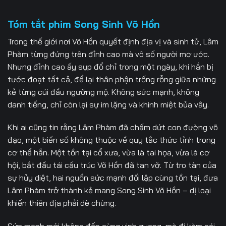
Tập 13
Tập 14
Tập 15
Tập 28
Tập 29
Tập 30
Tóm tắt phim Song Sinh Võ Hồn
Tập 16
Tập 17
Tập 18
Tập 31
Tập 32
Tập 33
Trong thế giới nơi Võ Hồn quyết định địa vị và sinh tử, Lâm
Tập 19
Tập 20
Tập 21
Phàm từng đứng trên đỉnh cao mà vô số người mơ ước.
Tập 34
Tập 35
Tập 36
Nhưng đỉnh cao ấy sụp đổ chỉ trong một ngày, khi hắn bị
Tập 22
Tập 23
Tập 24
tước đoạt tất cả, để lại thân phận trống rỗng giữa những
Tập 37
Tập 38
Tập 39
kẻ từng cúi đầu ngưỡng mộ. Không sức mạnh, không
Tập 25
Tập 26
Tập 27
danh tiếng, chỉ còn lại sự im lặng và khinh miệt bủa vây.
Tập 40
Tập 41
Tập 42
Tập 43
Tập 44
Tập 45
Khi ai cũng tin rằng Lâm Phàm đã chấm dứt con đường võ
đạo, một biến số không thuộc về quy tắc thức tỉnh trong
Tập 46
Tập 47
Tập 48
cơ thể hắn. Một tồn tại cổ xưa, vừa là tai họa, vừa là cơ
hội, bắt đầu tái cấu trúc Võ Hồn đã tan vỡ. Từ tro tàn của
Tập 49
Tập 50
Tập 51
sự hủy diệt, hai nguồn sức mạnh đối lập cùng tồn tại, đưa
Lâm Phàm trở thành kẻ mang Song Sinh Võ Hồn – dị loại
Tập 52
Tập 53
Tập 54
khiến thiên địa phải dè chừng.
Tập 55
Tập 56
Tập 57