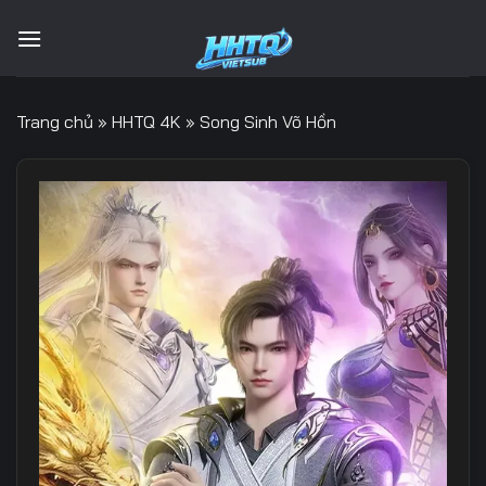
Bỏ
qua
nội
dung
Trang chủ
»
HHTQ 4K
»
Song Sinh Võ Hồn