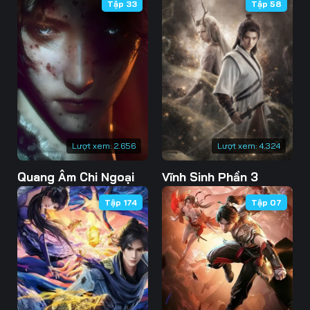
Tập 33
Tập 58
Lượt xem:
2.656
Lượt xem:
4.324
Quang Âm Chi Ngoại
Vĩnh Sinh Phần 3
Tập 174
Tập 07