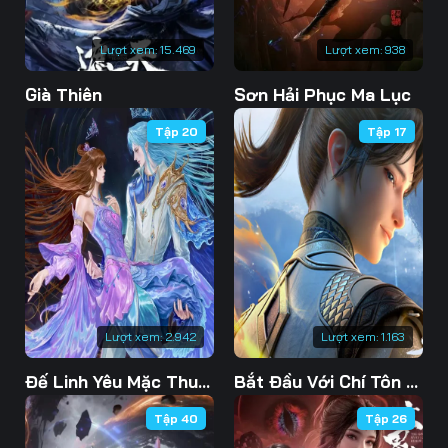
Lượt xem:
15.469
Lượt xem:
938
Già Thiên
Sơn Hải Phục Ma Lục
Tập 20
Tập 17
Lượt xem:
2.942
Lượt xem:
1.163
Đế Linh Yêu Mặc Thuỷ Linh Lung
Bắt Đầu Với Chí Tôn Đan Điền
Tập 40
Tập 26