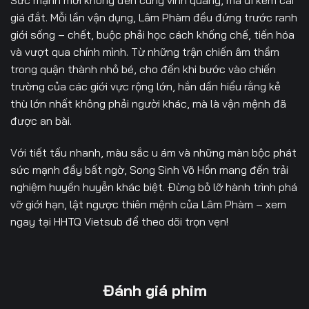
Sức mạnh mới không đến cùng vinh quang, mà đi kèm cái
Tập 58
Tập 59
Tập 60
giá đắt. Mỗi lần vận dụng, Lâm Phàm đều đứng trước ranh
giới sống – chết, buộc phải học cách khống chế, tiến hóa
và vượt qua chính mình. Từ những trận chiến âm thầm
trong quận thành nhỏ bé, cho đến khi bước vào chiến
trường của các giới vực rộng lớn, hắn dần hiểu rằng kẻ
thù lớn nhất không phải người khác, mà là vận mệnh đã
được an bài.
Với tiết tấu nhanh, màu sắc u ám và những màn bộc phát
sức mạnh đầy bất ngờ,
Song Sinh Võ Hồn
mang đến trải
nghiệm huyền huyễn khác biệt. Đừng bỏ lỡ hành trình phá
vỡ giới hạn, lật ngược thiên mệnh của Lâm Phàm – xem
ngay tại
HHTQ Vietsub
để theo dõi trọn vẹn!
Đánh giá phim