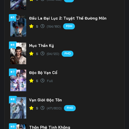
#5
Đấu La Đại Lục 2: Tuyệt Thế Đường Môn
FDH
5
(164/180)
#6
Mục Thần Ký
FHD
5
(94/120)
#7
Độc Bộ Vạn Cổ
5
Full
#8
Vạn Giới Độc Tôn
FHD
5
(471/800)
#9
Thôn Phệ Tinh Không