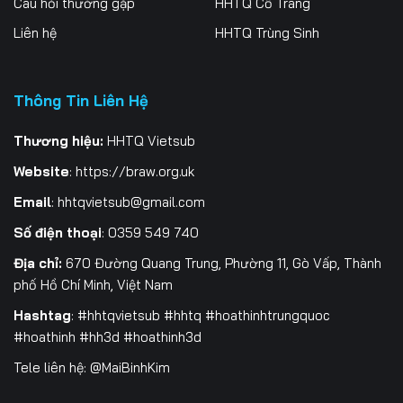
Câu hỏi thường gặp
HHTQ Cổ Trang
Liên hệ
HHTQ Trùng Sinh
Thông Tin Liên Hệ
Thương hiệu:
HHTQ Vietsub
Website
:
https://braw.org.uk
Email
:
hhtqvietsub@gmail.com
Số điện thoại
: 0359 549 740
Địa chỉ:
670 Đường Quang Trung, Phường 11, Gò Vấp, Thành
phố Hồ Chí Minh, Việt Nam
Hashtag
: #hhtqvietsub #hhtq #hoathinhtrungquoc
#hoathinh #hh3d #hoathinh3d
Tele liên hệ: @MaiBinhKim