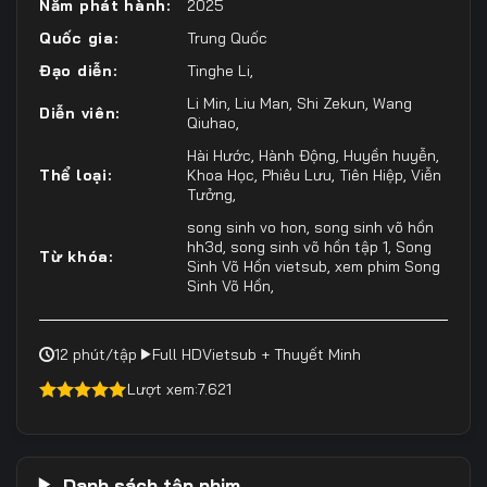
Năm phát hành:
2025
Quốc gia:
Trung Quốc
Đạo diễn:
Tinghe Li
,
Li Min
,
Liu Man
,
Shi Zekun
,
Wang
Diễn viên:
Qiuhao
,
Hài Hước
,
Hành Động
,
Huyền huyễn
,
Thể loại:
Khoa Học
,
Phiêu Lưu
,
Tiên Hiệp
,
Viễn
Tưởng
,
song sinh vo hon
,
song sinh võ hồn
hh3d
,
song sinh võ hồn tập 1
,
Song
Từ khóa:
Sinh Võ Hồn vietsub
,
xem phim Song
Sinh Võ Hồn
,
12 phút/tập
Full HD
Vietsub + Thuyết Minh
Lượt xem:
7.621
4.50
out of
5
Danh sách tập phim