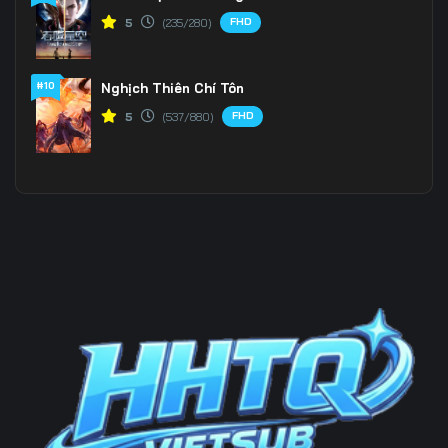
FHD
5
(235/280)
#10
Nghịch Thiên Chí Tôn
FHD
5
(537/880)