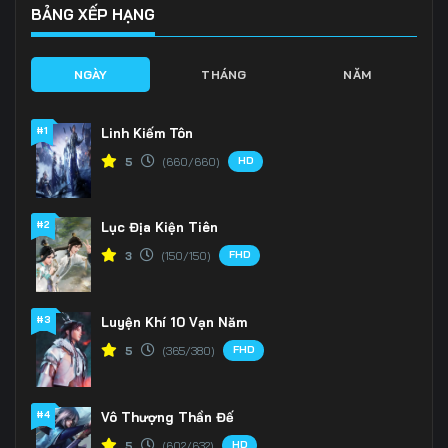
BẢNG XẾP HẠNG
NGÀY
THÁNG
NĂM
#1
Linh Kiếm Tôn
HD
5
(660/660)
#2
Lục Địa Kiện Tiên
FHD
3
(150/150)
#3
Luyện Khí 10 Vạn Năm
FHD
5
(365/380)
#4
Vô Thượng Thần Đế
HD
5
(602/632)