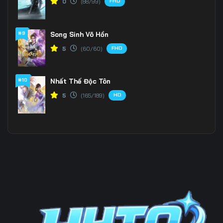
FHD
0
(88/99)
#9
Song Sinh Võ Hồn
FHD
5
(60/60)
#10
Nhất Thế Độc Tôn
HD
5
(165/189)