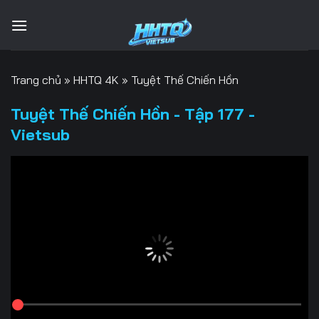
Bỏ
qua
nội
dung
Trang chủ
»
HHTQ 4K
»
Tuyệt Thế Chiến Hồn
Tuyệt Thế Chiến Hồn - Tập 177 -
Vietsub