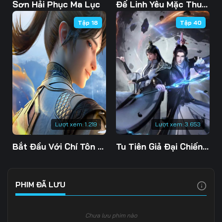
Tập 103
Tập 104
Tập 105
Sơn Hải Phục Ma Lục
Đế Linh Yêu Mặc Thuỷ Linh Lung
Tập 18
Tập 40
Tập 106
Tập 107
Tập 108
Tập 109
Tập 110
Tập 111
Tập 112
Tập 113
Tập 114
Tập 115
Tập 116
Tập 117
Tập 118
Tập 119
Tập 120
Lượt xem:
1.219
Lượt xem:
3.653
Tập 121
Tập 122
Tập 123
Bắt Đầu Với Chí Tôn Đan Điền
Tu Tiên Giả Đại Chiến Siêu Năng Lực 3D
Tập 124
Tập 125
Tập 126
Tập 127
Tập 128
Tập 129
PHIM ĐÃ LƯU
Tập 130
Tập 131
Tập 132
Chưa lưu phim nào
Tập 133
Tập 134
Tập 135