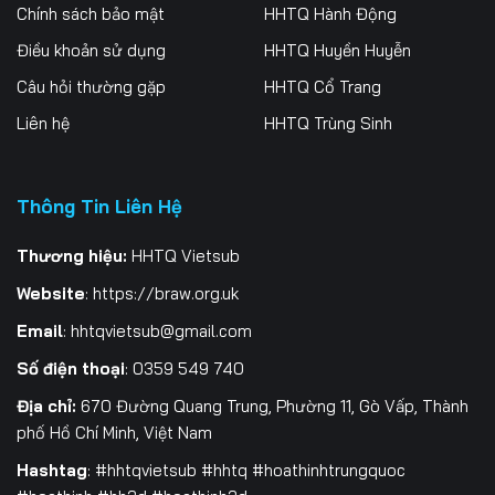
Chính sách bảo mật
HHTQ Hành Động
Điều khoản sử dụng
HHTQ Huyền Huyễn
Câu hỏi thường gặp
HHTQ Cổ Trang
Liên hệ
HHTQ Trùng Sinh
Thông Tin Liên Hệ
Thương hiệu:
HHTQ Vietsub
Website
:
https://braw.org.uk
Email
:
hhtqvietsub@gmail.com
Số điện thoại
: 0359 549 740
Địa chỉ:
670 Đường Quang Trung, Phường 11, Gò Vấp, Thành
phố Hồ Chí Minh, Việt Nam
Hashtag
: #hhtqvietsub #hhtq #hoathinhtrungquoc