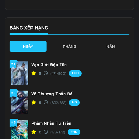
Tập 136
Tập 137
Tập 138
Tập 139
Tập 140
Tập 141
BẢNG XẾP HẠNG
Tập 142
Tập 143
Tập 144
NGÀY
THÁNG
NĂM
Tập 145
Tập 146
Tập 147
#1
Vạn Giới Độc Tôn
Tập 148
Tập 149
Tập 150
FHD
5
(471/800)
Tập 151
Tập 152
Tập 153
#2
Vô Thượng Thần Đế
Tập 154
Tập 155
Tập 156
HD
5
(602/632)
Tập 157
Tập 158
Tập 159
Tập 160
Tập 161
Tập 162
#3
Phàm Nhân Tu Tiên
FHD
0
(176/176)
Tập 163
Tập 164
Tập 165