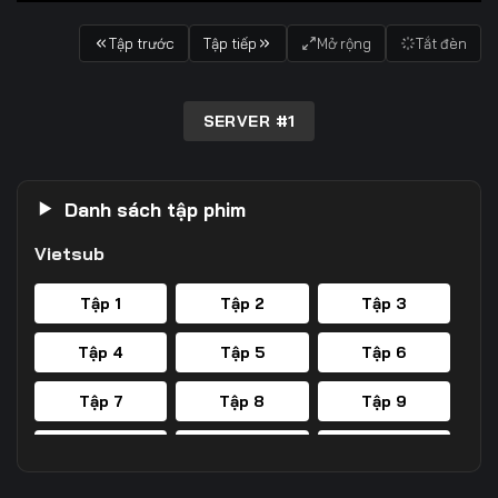
Tập trước
Tập tiếp
Mở rộng
Tắt đèn
SERVER #1
Danh sách tập phim
Vietsub
Tập 1
Tập 2
Tập 3
Tập 4
Tập 5
Tập 6
Tập 7
Tập 8
Tập 9
Tập 10
Tập 11
Tập 12