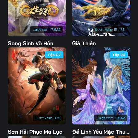
Lượt xem:
7.622
Lượt xem:
15.473
Song Sinh Võ Hồn
Già Thiên
Tập 07
Tập 20
Lượt xem:
939
Lượt xem:
2.942
Sơn Hải Phục Ma Lục
Đế Linh Yêu Mặc Thuỷ Linh Lung