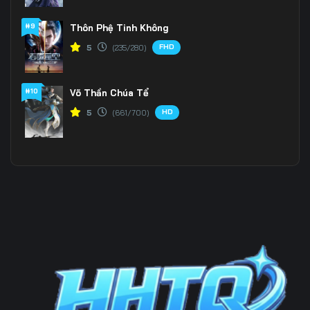
#9
Thôn Phệ Tinh Không
FHD
5
(235/280)
#10
Võ Thần Chúa Tể
HD
5
(661/700)