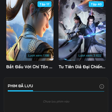
Tập 17
Tập 40
Lượt xem:
1.168
Lượt xem:
3.622
Bắt Đầu Với Chí Tôn Đan Điền
Tu Tiên Giả Đại Chiến Siêu Năng Lực 3D
PHIM ĐÃ LƯU
Chưa lưu phim nào