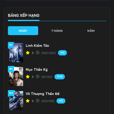
BẢNG XẾP HẠNG
NGÀY
THÁNG
NĂM
#1
Linh Kiếm Tôn
HD
5
(660/660)
#2
Mục Thần Ký
FHD
5
(94/120)
#3
Vô Thượng Thần Đế
HD
5
(602/632)