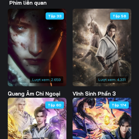
Phim liên quan
Tập 33
Tập 58
Lượt xem:
2.659
Lượt xem:
4.331
Quang Âm Chi Ngoại
Vĩnh Sinh Phần 3
Tập 60
Tập 174