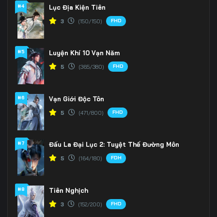
#4
Lục Địa Kiện Tiên
FHD
3
(150/150)
#5
Luyện Khí 10 Vạn Năm
FHD
5
(365/380)
#6
Vạn Giới Độc Tôn
FHD
5
(471/800)
#7
Đấu La Đại Lục 2: Tuyệt Thế Đường Môn
FDH
5
(164/180)
#8
Tiên Nghịch
FHD
3
(152/200)