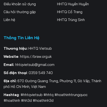
Điều khoản sử dụng
HHTQ Huyền Huyễn
Câu hỏi thường gặp
HHTQ Cổ Trang
Liên hệ
HHTQ Trùng Sinh
Thông Tin Liên Hệ
Thương hiệu:
HHTQ Vietsub
Website
:
https://braw.org.uk
Email
:
hhtqvietsub@gmail.com
Số điện thoại
: 0359 549 740
Địa chỉ:
670 Đường Quang Trung, Phường 11, Gò Vấp, Thành
phố Hồ Chí Minh, Việt Nam
Hashtag
: #hhtqvietsub #hhtq #hoathinhtrungquoc
#hoathinh #hh3d #hoathinh3d