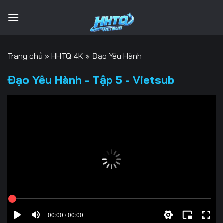
Bỏ
qua
nội
dung
Trang chủ
»
HHTQ 4K
»
Đạo Yêu Hành
Đạo Yêu Hành - Tập 5 - Vietsub
00:00 / 00:00