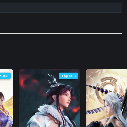
p 165
Tập 366