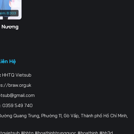
xem:
8.303
g Nương
Liên Hệ
:
HHTQ Vietsub
s://braw.org.uk
etsub@gmail.com
i
: 0359 549 740
ường Quang Trung, Phường 11, Gò Vấp, Thành phố Hồ Chí Minh,
htqvietsub #hhtq #hoathinhtrungquoc #hoathinh #hh3d