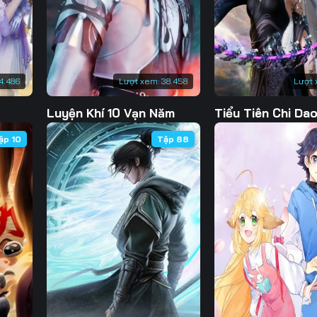
4.486
Lượt xem:
38.458
Lượt 
Luyện Khí 10 Vạn Năm
Tiểu Tiên Chi Da
ập 10
Tập 88