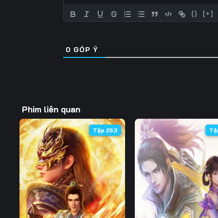
{}
[+]
0
GÓP Ý
Phim liên quan
Tập 253
Tậ