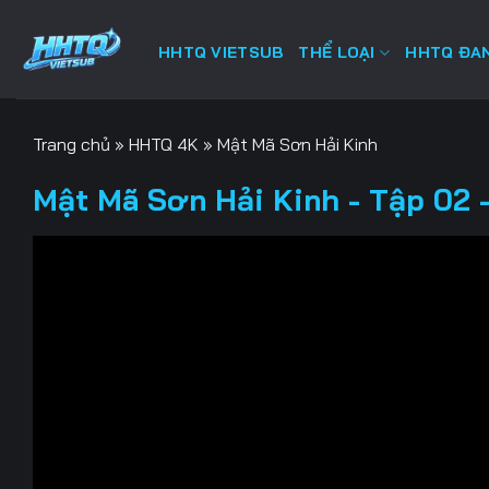
Bỏ
qua
HHTQ VIETSUB
THỂ LOẠI
HHTQ ĐAN
nội
dung
Trang chủ
»
HHTQ 4K
»
Mật Mã Sơn Hải Kinh
Mật Mã Sơn Hải Kinh - Tập 02 