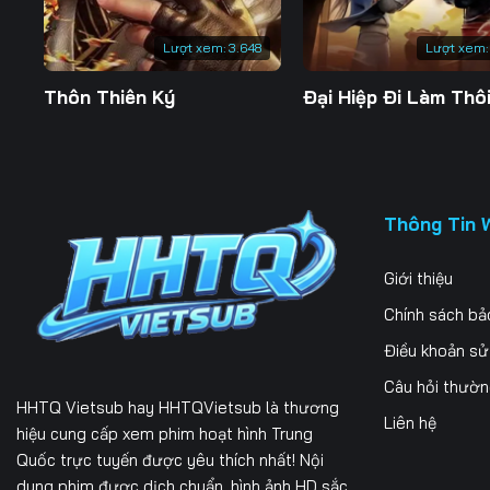
Lượt xem:
3.648
Lượt xem:
Thôn Thiên Ký
Đại Hiệp Đi Làm Thôi
Thông Tin 
Giới thiệu
Chính sách bả
Điều khoản s
Câu hỏi thườ
HHTQ Vietsub
hay HHTQVietsub là thương
Liên hệ
hiệu cung cấp xem phim hoạt hình Trung
Quốc trực tuyến được yêu thích nhất! Nội
dung phim được dịch chuẩn, hình ảnh HD sắc