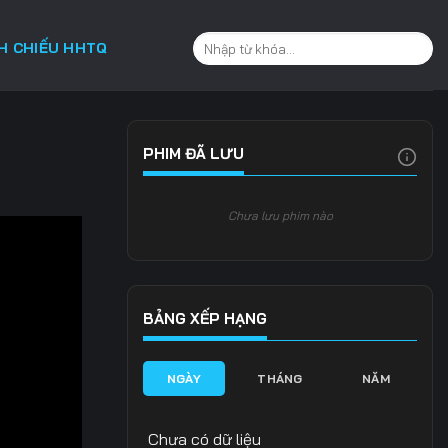
CH CHIẾU HHTQ
PHIM ĐÃ LƯU
Chưa lưu phim nào
BẢNG XẾP HẠNG
NGÀY
THÁNG
NĂM
Chưa có dữ liệu