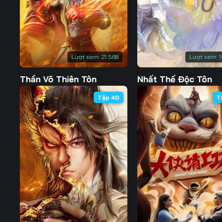
Lượt xem:
21.568
Lượt xem:
1
Thần Võ Thiên Tôn
Nhất Thế Độc Tôn
Tập 40
T