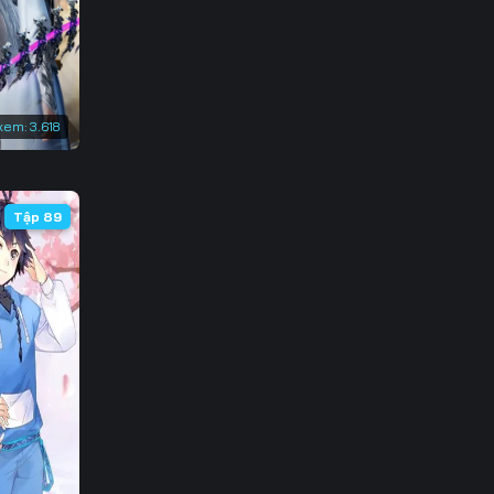
xem:
3.618
o
Tập 89