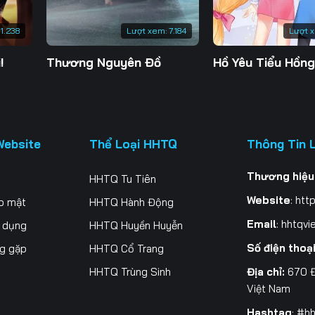
1.238
Lượt xem:
7.184
Lượt 
!
Thương Nguyên Đồ
Hồ Yêu Tiểu Hồn
Website
Thể Loại HHTQ
Thông Tin 
Thương hiệu
HHTQ Tu Tiên
Website
:
http
o mật
HHTQ Hành Động
Email
:
hhtqvi
ử dụng
HHTQ Huyền Huyễn
Số điện thoạ
ng gặp
HHTQ Cổ Trang
Địa chỉ:
670 Đ
HHTQ Trùng Sinh
Việt Nam
Hashtag
: #h