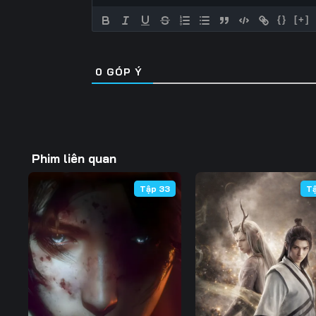
{}
[+]
0
GÓP Ý
Phim liên quan
Tập 33
T