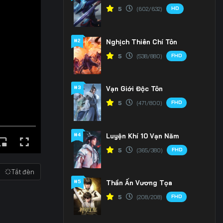
HD
5
(602/632)
#2
Nghịch Thiên Chí Tôn
FHD
5
(538/880)
#3
Vạn Giới Độc Tôn
FHD
5
(471/800)
#4
Luyện Khí 10 Vạn Năm
FHD
5
(365/380)
Tắt đèn
#5
Thần Ấn Vương Tọa
FHD
5
(208/208)