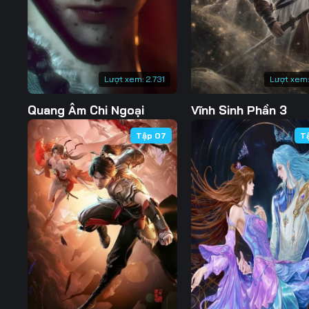
Lượt xem:
2.731
Lượt xem
Quang Âm Chi Ngoại
Vĩnh Sinh Phần 3
Tập 07
T