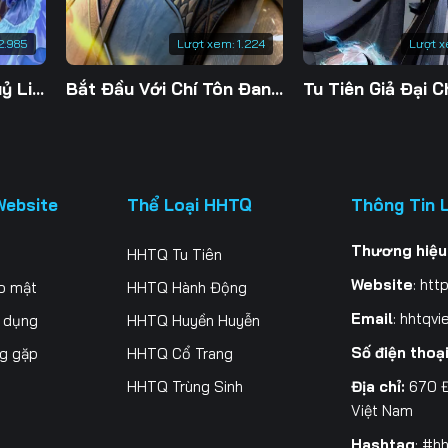
2.985
Lượt xem:
1.224
Lượt x
Đế Linh Yêu Mặc Thuỷ Linh Lung
Bắt Đầu Với Chí Tôn Đan Điền
Website
Thể Loại HHTQ
Thông Tin 
Thương hiệu
HHTQ Tu Tiên
Website
:
http
o mật
HHTQ Hành Động
Email
:
hhtqvi
ử dụng
HHTQ Huyền Huyễn
Số điện thoạ
ng gặp
HHTQ Cổ Trang
Địa chỉ:
670 Đ
HHTQ Trùng Sinh
Việt Nam
Hashtag
: #h