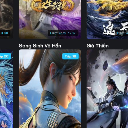
:
4.411
Lượt xem:
7.737
Lượt x
Song Sinh Võ Hồn
Già Thiên
ập 20
Tập 18