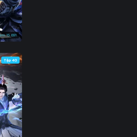
em:
15.691
Tập 40