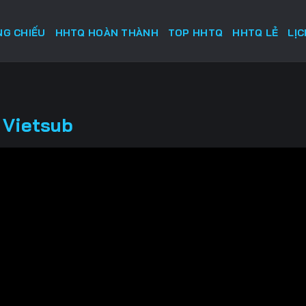
G CHIẾU
HHTQ HOÀN THÀNH
TOP HHTQ
HHTQ LẺ
LỊ
 Vietsub