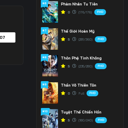
#6
Phàm Nhân Tu Tiên
FHD
0
(176/176)
#7
Thế Giới Hoàn Mỹ
 07
FHD
5
(281/360)
#8
Thôn Phệ Tinh Không
FHD
5
(235/280)
#9
Thần Võ Thiên Tôn
FHD
0
Full
#10
Tuyệt Thế Chiến Hồn
FHD
5
(180/240)