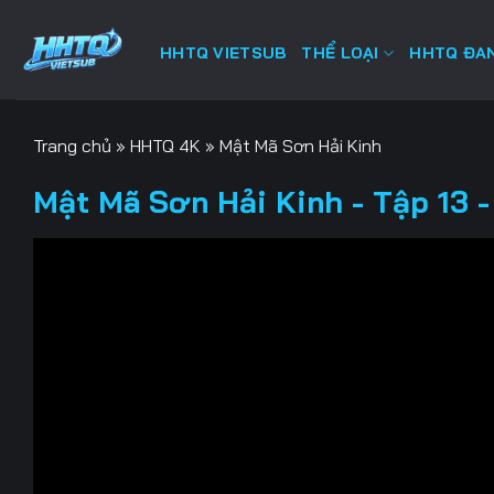
Bỏ
qua
HHTQ VIETSUB
THỂ LOẠI
HHTQ ĐAN
nội
dung
Trang chủ
»
HHTQ 4K
»
Mật Mã Sơn Hải Kinh
Mật Mã Sơn Hải Kinh - Tập 13 -