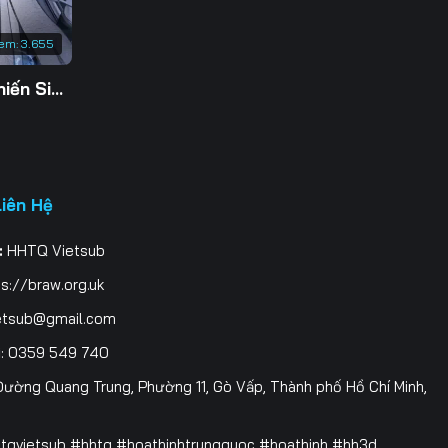
em:
3.655
Tu Tiên Giả Đại Chiến Siêu Năng Lực 3D
Liên Hệ
:
HHTQ Vietsub
s://braw.org.uk
etsub@gmail.com
i
: 0359 549 740
ường Quang Trung, Phường 11, Gò Vấp, Thành phố Hồ Chí Minh,
htqvietsub #hhtq #hoathinhtrungquoc #hoathinh #hh3d