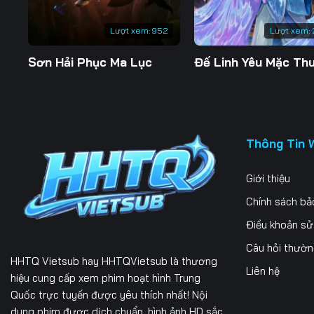
Lượt xem:
952
Lượt xem:
Sơn Hải Phục Ma Lục
Thông Tin 
Giới thiệu
Chính sách bả
Điều khoản s
Câu hỏi thườ
HHTQ Vietsub
hay HHTQVietsub là thương
Liên hệ
hiệu cung cấp xem phim hoạt hình Trung
Quốc trực tuyến được yêu thích nhất! Nội
dung phim được dịch chuẩn, hình ảnh HD sắc