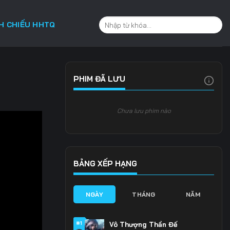
CH CHIẾU HHTQ
PHIM ĐÃ LƯU
Chưa lưu phim nào
BẢNG XẾP HẠNG
NGÀY
THÁNG
NĂM
#1
Vô Thượng Thần Đế