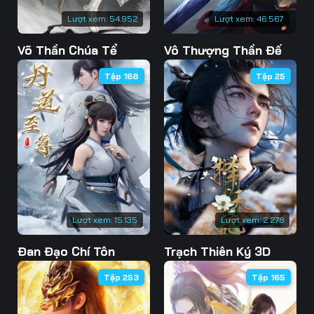
Lượt xem:
54.952
Lượt xem:
46.567
Võ Thần Chúa Tể
Vô Thượng Thần Đế
Tập 168
Tập 25
Lượt xem:
15.135
Lượt xem:
2.278
Đan Đạo Chí Tôn
Trạch Thiên Ký 3D
Tập 253
Tập 165