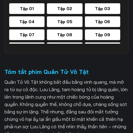
Tập 01
Tập 02
Tập 03
Tập 04
Tập 05
Tập 06
Tập 07
Tập 08
Tập 09
Tập 10
Tập 11
Tập 12
Tập 13
Tập 14
Tập 15
Tóm tắt phim Quân Tử Vô Tật
Tập 16
Quân Tử Vô Tật
không bắt đầu bằng vinh quang, mà mở
ra từ sự cô độc. Lưu Lăng, tam hoàng tử bị lãng quên, lớn
lên trong lãnh cung như một chiếc bóng của hoàng
quyền. Không quyền thế, không chỗ dựa, chàng sống sót
bằng sự im lặng. Thế nhưng, đằng sau đôi mắt tưởng
chừng vô hại ấy lại ẩn giấu một bí mật khiến cả thiên hạ
phải run sợ: Lưu Lăng có thể nhìn thấy thần tiên – những