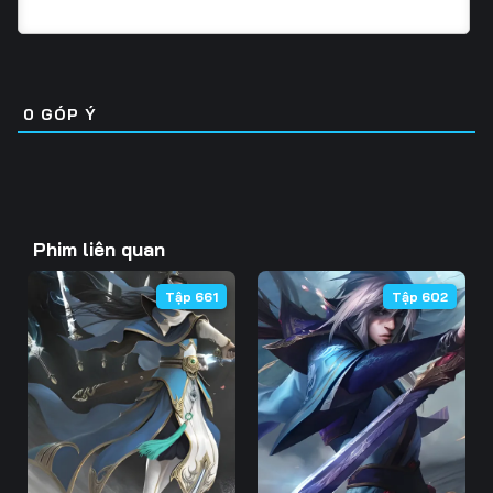
0
GÓP Ý
Phim liên quan
Tập 661
Tập 602