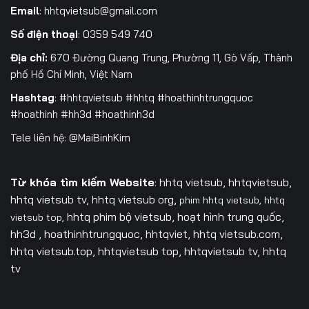
Email
:
hhtqvietsub@gmail.com
Số điện thoại
: 0359 549 740
Địa chỉ:
670 Đường Quang Trung, Phường 11, Gò Vấp, Thành
phố Hồ Chí Minh, Việt Nam
Hashtag
: #hhtqvietsub #hhtq #hoathinhtrungquoc
#hoathinh #hh3d #hoathinh3d
Tele liên hệ: @MaiBinhKim
Từ khóa tìm kiếm Website
: hhtq vietsub, hhtqvietsub,
hhtq vietsub tv,
hhtq vietsub org,
phim hhtq vietsub,
hhtq
hhtq phim bộ vietsub, hoạt hình trung quốc,
vietsub top,
hh3d , hoathinhtrungquoc, hhtqviet, hhtq vietsub.com,
hhtq vietsub.top, hhtqvietsub top, hhtqvietsub tv, hhtq
tv