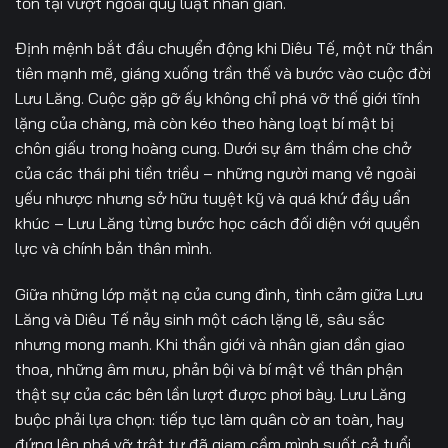
tồn tại vượt ngoài quy luật nhân gian.
Định mệnh bắt đầu chuyển động khi Diêu Tế, một nữ thần
tiên mạnh mẽ, giáng xuống trần thế và bước vào cuộc đời
Lưu Lăng. Cuộc gặp gỡ ấy không chỉ phá vỡ thế giới tĩnh
lặng của chàng, mà còn kéo theo hàng loạt bí mật bị
chôn giấu trong hoàng cung. Dưới sự âm thầm che chở
của các thái phi tiền triều – những người mang vẻ ngoài
yếu nhược nhưng sở hữu tuyệt kỹ và quá khứ đầy uẩn
khúc – Lưu Lăng từng bước học cách đối diện với quyền
lực và chính bản thân mình.
Giữa những lớp mặt nạ của cung đình, tình cảm giữa Lưu
Lăng và Diêu Tế nảy sinh một cách lặng lẽ, sâu sắc
nhưng mong manh. Khi thần giới và nhân gian dần giao
thoa, những âm mưu, phản bội và bí mật về thân phận
thật sự của các bên lần lượt được phơi bày. Lưu Lăng
buộc phải lựa chọn: tiếp tục làm quân cờ an toàn, hay
đứng lên phá vỡ trật tự đã giam cầm mình suốt cả tuổi