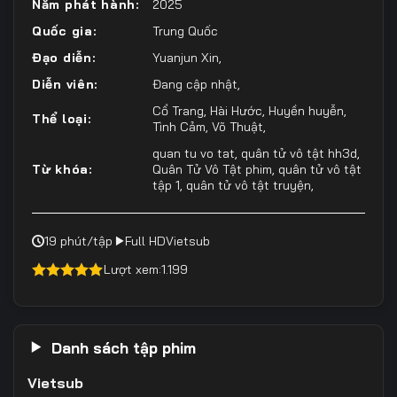
Năm phát hành:
2025
Quốc gia:
Trung Quốc
Đạo diễn:
Yuanjun Xin
,
Diễn viên:
Đang cập nhật
,
Cổ Trang
,
Hài Hước
,
Huyền huyễn
,
Thể loại:
Tình Cảm
,
Võ Thuật
,
quan tu vo tat
,
quân tử vô tật hh3d
,
Từ khóa:
Quân Tử Vô Tật phim
,
quân tử vô tật
tập 1
,
quân tử vô tật truyện
,
19 phút/tập
Full HD
Vietsub
Lượt xem:
1.199
4.50
out of
5
Danh sách tập phim
Vietsub