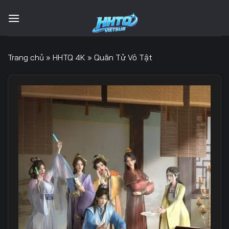
Bỏ
qua
nội
dung
Trang chủ
»
HHTQ 4K
»
Quân Tử Vô Tật