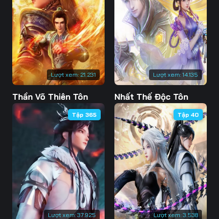
Lượt xem:
21.231
Lượt xem:
14.135
Thần Võ Thiên Tôn
Nhất Thế Độc Tôn
Tập 365
Tập 40
Lượt xem:
37.925
Lượt xem:
3.538