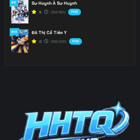
#9
Sư Huynh À Sư Huynh
FHD
5
(153/180)
#10
Đô Thị Cổ Tiên Y
FHD
0
(199/240)