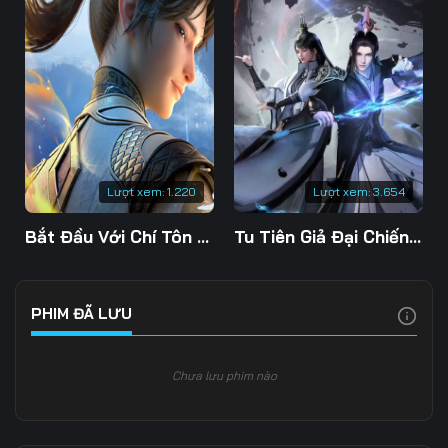
Lượt xem:
1.220
Lượt xem:
3.654
Bắt Đầu Với Chí Tôn Đan Điền
Tu Tiên Giả Đại Chiến Siêu Năng Lực 3D
PHIM ĐÃ LƯU
Chưa lưu phim nào