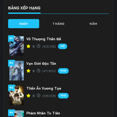
BẢNG XẾP HẠNG
NGÀY
THÁNG
NĂM
#1
Vô Thượng Thần Đế
HD
5
(602/632)
#2
Vạn Giới Độc Tôn
FHD
5
(471/800)
#3
Thần Ấn Vương Tọa
FHD
5
(208/208)
#4
Phàm Nhân Tu Tiên