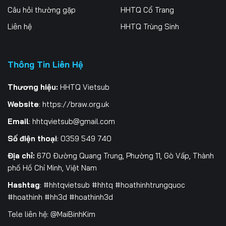
Câu hỏi thường gặp
HHTQ Cổ Trang
Liên hệ
HHTQ Trùng Sinh
Thông Tin Liên Hệ
Thương hiệu:
HHTQ Vietsub
Website
:
https://braw.org.uk
Email
:
hhtqvietsub@gmail.com
Số điện thoại
: 0359 549 740
Địa chỉ:
670 Đường Quang Trung, Phường 11, Gò Vấp, Thành
phố Hồ Chí Minh, Việt Nam
Hashtag
: #hhtqvietsub #hhtq #hoathinhtrungquoc
#hoathinh #hh3d #hoathinh3d
Tele liên hệ: @MaiBinhKim