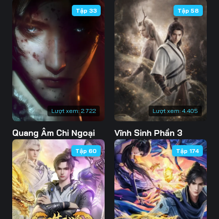
Tập 33
Tập 58
Lượt xem:
2.722
Lượt xem:
4.405
Quang Âm Chi Ngoại
Vĩnh Sinh Phần 3
Tập 60
Tập 174