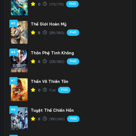
FHD
0
(176/176)
#5
Thế Giới Hoàn Mỹ
FHD
5
(281/360)
#6
Thôn Phệ Tinh Không
FHD
5
(235/280)
#7
Thần Võ Thiên Tôn
FHD
0
Full
#8
Tuyệt Thế Chiến Hồn
FHD
5
(180/240)