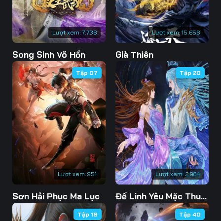
Lượt xem:
7.736
Lượt xem:
15.656
Song Sinh Võ Hồn
Già Thiên
Tập 07
Tập 20
Lượt xem:
951
Lượt xem:
2.984
Sơn Hải Phục Ma Lục
Đế Linh Yêu Mặc Thuỷ Linh Lung
Tập 18
Tập 40