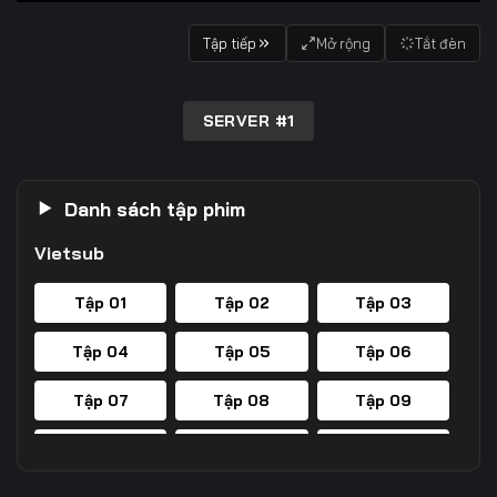
Tập tiếp
Mở rộng
Tắt đèn
SERVER #1
Danh sách tập phim
Vietsub
Tập 01
Tập 02
Tập 03
Tập 04
Tập 05
Tập 06
Tập 07
Tập 08
Tập 09
Tập 10
Tập 11
Tập 12