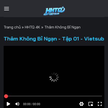
Bỏ
qua
nội
dung
Trang chủ
»
HHTQ 4K
»
Thâm Không Bỉ Ngạn
Thâm Không Bỉ Ngạn - Tập 01 - Vietsub
00:00 / 00:00