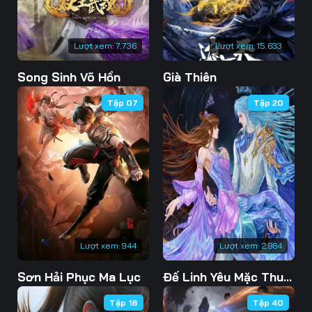
Lượt xem:
7.736
Lượt xem:
15.633
Song Sinh Võ Hồn
Già Thiên
Tập 07
Tập 20
Lượt xem:
944
Lượt xem:
2.984
Sơn Hải Phục Ma Lục
Đế Linh Yêu Mặc Thuỷ Linh Lung
Tập 18
Tập 40