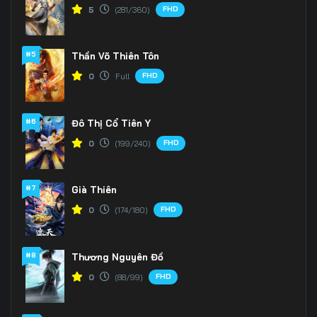
FHD
5
(281/360)
#5
Thần Võ Thiên Tôn
FHD
0
Full
#6
Đô Thị Cổ Tiên Y
FHD
0
(199/240)
#7
Già Thiên
FHD
0
(174/180)
#8
Thương Nguyên Đồ
FHD
0
(88/99)