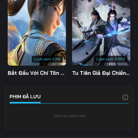
Lượt xem:
1.219
Lượt xem:
3.653
Bắt Đầu Với Chí Tôn Đan Điền
Tu Tiên Giả Đại Chiến Siêu Năng Lực 3D
PHIM ĐÃ LƯU
Chưa lưu phim nào