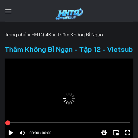
Bỏ
qua
nội
dung
Trang chủ
»
HHTQ 4K
»
Thâm Không Bỉ Ngạn
Thâm Không Bỉ Ngạn - Tập 12 - Vietsub
00:00 / 00:00