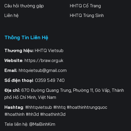
Câu hỏi thường gặp
HHTQ Cổ Trang
Liên hệ
HHTQ Trùng Sinh
Thông Tin Liên Hệ
Thương hiệu:
HHTQ Vietsub
Website
:
https://braw.org.uk
Email
:
hhtqvietsub@gmail.com
Số điện thoại
: 0359 549 740
Địa chỉ:
670 Đường Quang Trung, Phường 11, Gò Vấp, Thành
phố Hồ Chí Minh, Việt Nam
Hashtag
: #hhtqvietsub #hhtq #hoathinhtrungquoc
#hoathinh #hh3d #hoathinh3d
Tele liên hệ: @MaiBinhKim