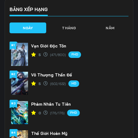
BẢNG XẾP HẠNG
NGÀY
THÁNG
NĂM
#1
Vạn Giới Độc Tôn
FHD
5
(471/800)
#2
Vô Thượng Thần Đế
HD
5
(602/632)
#3
Phàm Nhân Tu Tiên
FHD
0
(176/176)
#4
Thế Giới Hoàn Mỹ