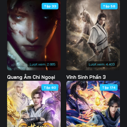
Tập 33
Tập 58
Lượt xem:
2.685
Lượt xem:
4.403
Quang Âm Chi Ngoại
Vĩnh Sinh Phần 3
Tập 60
Tập 174