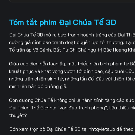
Tập 29
Tập 30
Tập 31
Tóm tắt phim Đại Chúa Tể 3D
Tập 36
Tập 37
Tập 38
Đại Chúa Tể 3D mở ra bức tranh hoành tráng của Đại Thiên 
Tập 43
Tập 44
Tập 45
cường giả đỉnh cao tranh đoạt quyền lực tối thượng. Tại 
Tổ trấn áp Võ Cảnh, Bất Tử Chi Chủ ngự trị Bắc Hoang Kh
Tập 50
Tập 51
Tập 52
Giữa cục diện hỗn loạn ấy, một thiếu niên bình phàm từ B
khuất phục và khát vọng vươn tới đỉnh cao, cậu cưỡi Cửu 
những trận chiến sinh tử, những lần đối đầu với thiên tài
mình lên bản đồ cường giả.
Con đường Chúa Tể không chỉ là hành trình tăng cấp sức m
Đại Thiên Thế Giới nơi “vạn đạo tranh phong”, liệu thiếu 
thuyết?
Đón xem trọn bộ
Đại Chúa Tể 3D
tại
hhtqvietsub
để theo 