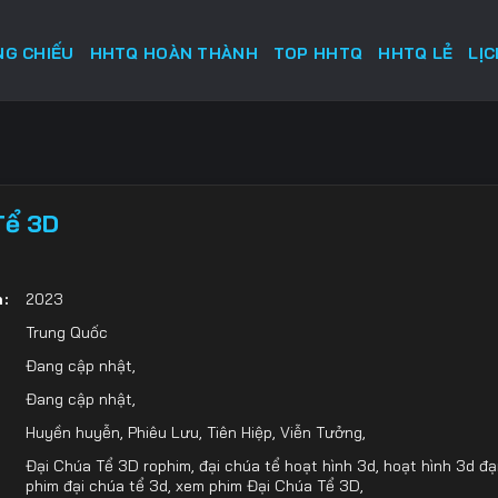
G CHIẾU
HHTQ HOÀN THÀNH
TOP HHTQ
HHTQ LẺ
LỊ
Tể 3D
:
2023
Trung Quốc
Đang cập nhật
,
Đang cập nhật
,
Huyền huyễn
,
Phiêu Lưu
,
Tiên Hiệp
,
Viễn Tưởng
,
Đại Chúa Tể 3D rophim
,
đại chúa tể hoạt hình 3d
,
hoạt hình 3d đạ
phim đại chúa tể 3d
,
xem phim Đại Chúa Tể 3D
,