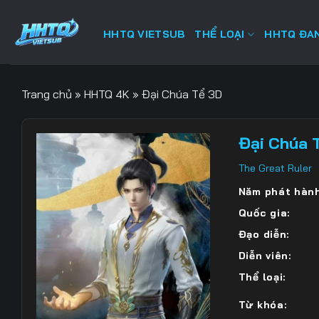
Bỏ
qua
HHTQ VIETSUB
THỂ LOẠI
HHTQ ĐAN
nội
dung
Trang chủ
»
HHTQ 4K
»
Đại Chúa Tể 3D
Đại Chúa 
The Great Ruler
Năm phát hành
Quốc gia:
Đạo diễn:
Diễn viên:
Thể loại:
Từ khóa: