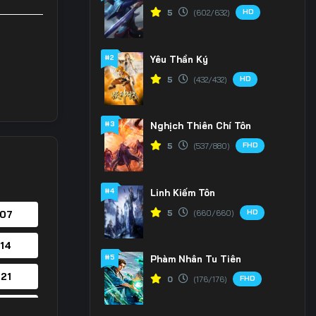
HD
5
(602/632)
#2
Yêu Thần Ký
HD
5
(432/432)
#3
Nghịch Thiên Chí Tôn
FHD
5
(537/880)
#4
Linh Kiếm Tôn
HD
5
(660/660)
 07
 14
#5
Phàm Nhân Tu Tiên
 21
FHD
0
(176/176)
 28