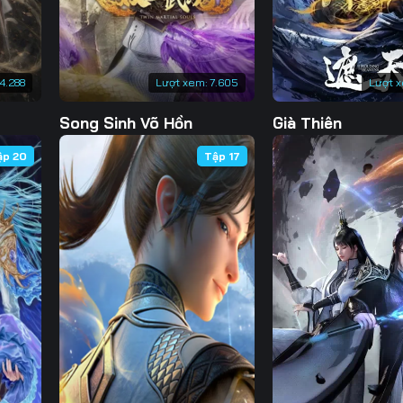
4.288
Lượt xem:
7.605
Lượt 
Song Sinh Võ Hồn
Già Thiên
ập 20
Tập 17