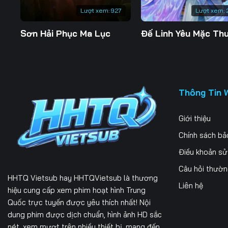
Lượt xem:
927
Lượt xem:
Sơn Hải Phục Ma Lục
Thông Tin 
Giới thiệu
Chính sách bả
Điều khoản s
Câu hỏi thườ
HHTQ Vietsub
hay HHTQVietsub là thương
Liên hệ
hiệu cung cấp xem phim hoạt hình Trung
Quốc trực tuyến được yêu thích nhất! Nội
dung phim được dịch chuẩn, hình ảnh HD sắc
nét, xem mượt trên nhiều thiết bị, mang đến