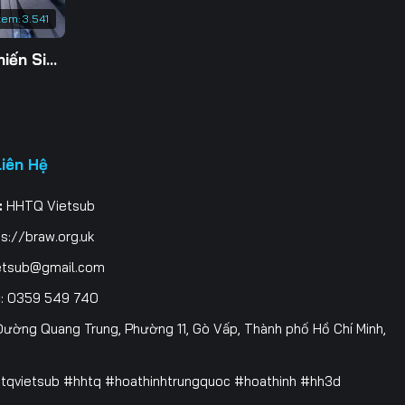
xem:
3.541
Tu Tiên Giả Đại Chiến Siêu Năng Lực 3D
Liên Hệ
:
HHTQ Vietsub
s://braw.org.uk
etsub@gmail.com
i
: 0359 549 740
ường Quang Trung, Phường 11, Gò Vấp, Thành phố Hồ Chí Minh,
htqvietsub #hhtq #hoathinhtrungquoc #hoathinh #hh3d