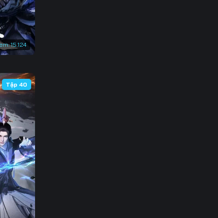
xem:
15.124
Tập 40