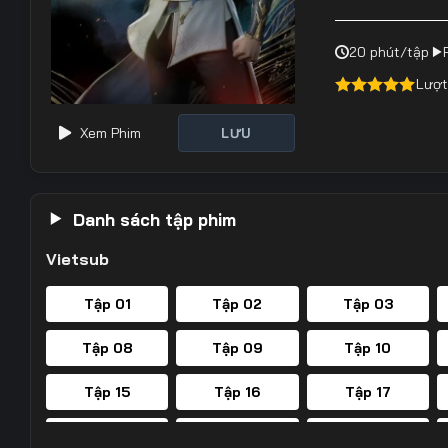
20 phút/tập
Lượt
4.50
out of
5
Xem Phim
LƯU
Danh sách tập phim
Vietsub
Tập 01
Tập 02
Tập 03
Tập 08
Tập 09
Tập 10
Tập 15
Tập 16
Tập 17
Tập 22
Tập 23
Tập 24