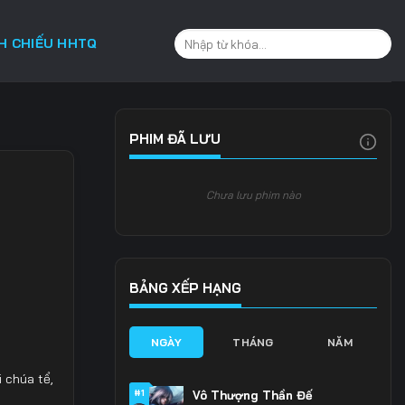
CH CHIẾU HHTQ
PHIM ĐÃ LƯU
Chưa lưu phim nào
BẢNG XẾP HẠNG
NGÀY
THÁNG
NĂM
i chúa tể
,
#1
Vô Thượng Thần Đế