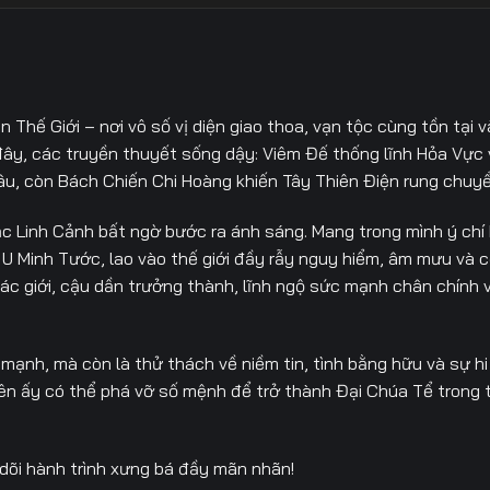
Tập 32
Tập 33
Tập 34
Tập
Tập 39
Tập 40
Tập 41
Tập
Thế Giới – nơi vô số vị diện giao thoa, vạn tộc cùng tồn tại 
Tập 46
Tập 47
Tập 48
Tập
đây, các truyền thuyết sống dậy: Viêm Đế thống lĩnh Hỏa Vực 
âu, còn Bách Chiến Chi Hoàng khiến Tây Thiên Điện rung chuyể
ắc Linh Cảnh bất ngờ bước ra ánh sáng. Mang trong mình ý chí
U Minh Tước, lao vào thế giới đầy rẫy nguy hiểm, âm mưu và c
 các giới, cậu dần trưởng thành, lĩnh ngộ sức mạnh chân chính 
ạnh, mà còn là thử thách về niềm tin, tình bằng hữu và sự hi 
niên ấy có thể phá vỡ số mệnh để trở thành Đại Chúa Tể trong 
dõi hành trình xưng bá đầy mãn nhãn!