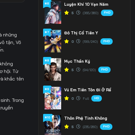
#6
Luyện Khí 10 Vạn Năm
 35
FHD
5
(365/380)
 42
#7
Đô Thị Cổ Tiên Y
và những
 49
FHD
vô tận, Võ
0
(199/240)
n.
#8
Mục Thần Ký
 không
FHD
5
(94/120)
ơ hội. Từ
và khắc tên
#9
Vú Em Tiên Tôn Đi Ở Rể
HD
0
Full
sinh. Trong
truyền
#10
Thôn Phệ Tinh Không
FHD
5
(235/280)