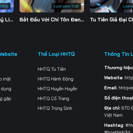
2.930
Lượt xem:
1.123
Lượt 
Đế Linh Yêu Mặc Thuỷ Linh Lung
Bắt Đầu Với Chí Tôn Đan Điền
Website
Thể Loại HHTQ
Thông Tin 
Thương hiệu
HHTQ Tu Tiên
Website
:
http
o mật
HHTQ Hành Động
Email
:
hhtqvi
ử dụng
HHTQ Huyền Huyễn
Số điện thoạ
ng gặp
HHTQ Cổ Trang
Địa chỉ:
670 Đ
HHTQ Trùng Sinh
Việt Nam
Hashtag
: #h
#hoathinh3d