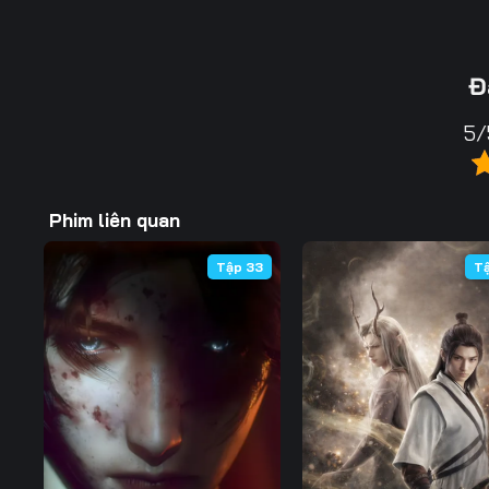
Đ
5/
Phim liên quan
Tập 33
T