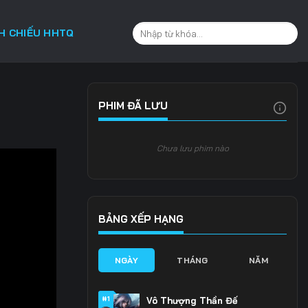
CH CHIẾU HHTQ
PHIM ĐÃ LƯU
Chưa lưu phim nào
BẢNG XẾP HẠNG
NGÀY
THÁNG
NĂM
#1
Vô Thượng Thần Đế