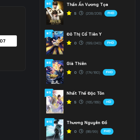
#6
Thần Ấn Vương Tọa
FHD
5
(208/208)
#7
Đô Thị Cổ Tiên Y
 07
FHD
0
(199/240)
#8
Già Thiên
FHD
0
(174/180)
#9
Nhất Thế Độc Tôn
HD
5
(165/189)
#10
Thương Nguyên Đồ
FHD
0
(88/99)