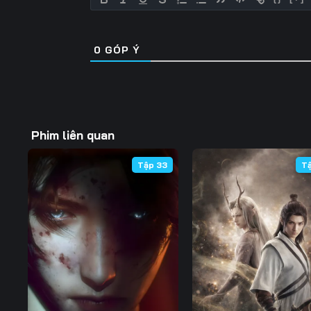
0
GÓP Ý
Phim liên quan
Tập 33
T