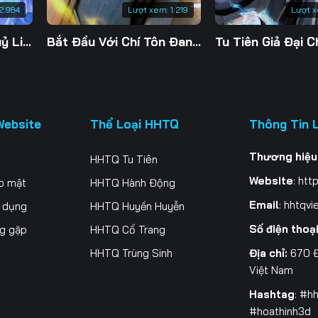
2.984
Lượt xem:
1.219
Lượt 
Đế Linh Yêu Mặc Thuỷ Linh Lung
Bắt Đầu Với Chí Tôn Đan Điền
Website
Thể Loại HHTQ
Thông Tin 
Thương hiệu
HHTQ Tu Tiên
Website
:
http
o mật
HHTQ Hành Động
Email
:
hhtqvi
ử dụng
HHTQ Huyền Huyễn
Số điện thoạ
ng gặp
HHTQ Cổ Trang
Địa chỉ:
670 Đ
HHTQ Trùng Sinh
Việt Nam
Hashtag
: #h
#hoathinh3d