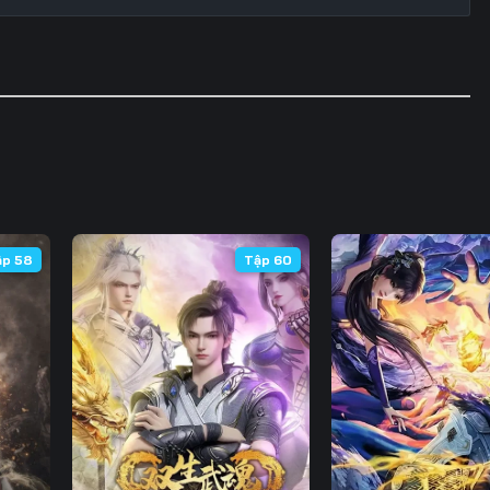
ập 58
Tập 60