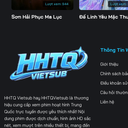
Lượt xem:
944
Lượt xem:
Sơn Hải Phục Ma Lục
Thông Tin 
Giới thiệu
Chính sách bả
Điều khoản s
Câu hỏi thườ
HHTQ Vietsub
hay HHTQVietsub là thương
Liên hệ
hiệu cung cấp xem phim hoạt hình Trung
Quốc trực tuyến được yêu thích nhất! Nội
dung phim được dịch chuẩn, hình ảnh HD sắc
nét, xem mượt trên nhiều thiết bị, mang đến