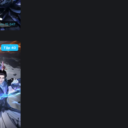
em:
15.647
Tập 40