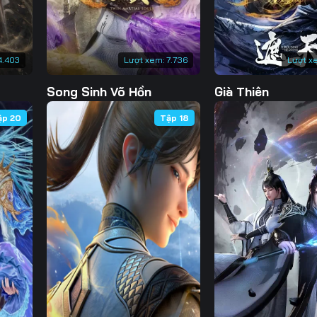
4.403
Lượt xem:
7.736
Lượt x
Song Sinh Võ Hồn
Già Thiên
ập 20
Tập 18