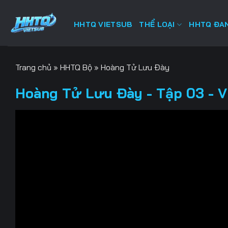
Bỏ
qua
HHTQ VIETSUB
THỂ LOẠI
HHTQ ĐAN
nội
dung
Trang chủ
»
HHTQ Bộ
»
Hoàng Tử Lưu Đày
Hoàng Tử Lưu Đày - Tập 03 - V