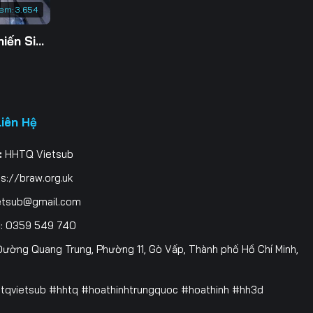
xem:
3.654
Tu Tiên Giả Đại Chiến Siêu Năng Lực 3D
Liên Hệ
:
HHTQ Vietsub
s://braw.org.uk
etsub@gmail.com
i
: 0359 549 740
ường Quang Trung, Phường 11, Gò Vấp, Thành phố Hồ Chí Minh,
htqvietsub #hhtq #hoathinhtrungquoc #hoathinh #hh3d