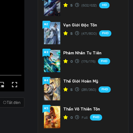
HD
5
(602/632)
#2
Vạn Giới Độc Tôn
FHD
5
(471/800)
#3
Phàm Nhân Tu Tiên
FHD
0
(176/176)
#4
Thế Giới Hoàn Mỹ
FHD
5
(281/360)
Tắt đèn
#5
Thần Võ Thiên Tôn
FHD
0
Full