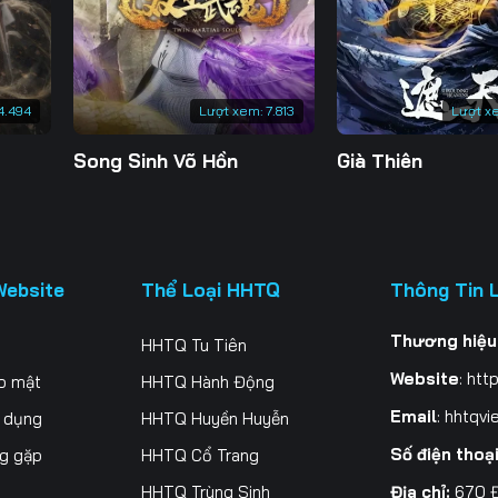
4.494
Lượt xem:
7.813
Lượt x
Song Sinh Võ Hồn
Già Thiên
Website
Thể Loại HHTQ
Thông Tin 
Thương hiệu
HHTQ Tu Tiên
Website
:
http
o mật
HHTQ Hành Động
Email
:
hhtqvi
ử dụng
HHTQ Huyền Huyễn
Số điện thoạ
ng gặp
HHTQ Cổ Trang
Địa chỉ:
670 Đ
HHTQ Trùng Sinh