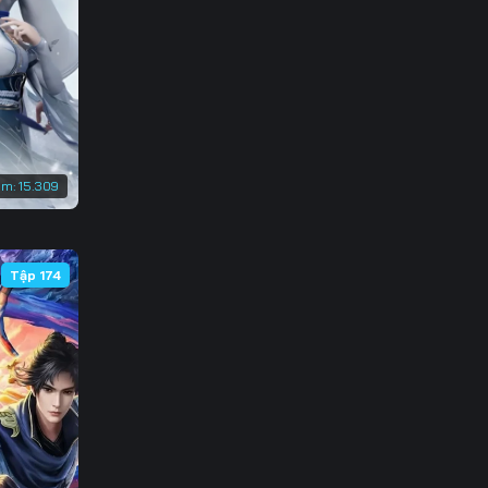
em:
15.309
Tập 174