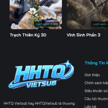
Lượt xem:
2.438
Lượt xem:
Trạch Thiên Ký 3D
Vĩnh Sinh Phần 3
Thông Tin 
Giới thiệu
Chính sách bả
Điều khoản s
Câu hỏi thườ
HHTQ Vietsub
hay HHTQVietsub là thương
Liên hệ