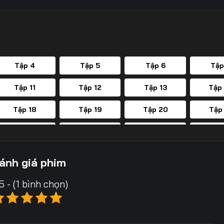
Tập 4
Tập 5
Tập 6
Tập
Tập 11
Tập 12
Tập 13
Tập
Tập 18
Tập 19
Tập 20
Tập
Tập 25
Tập 26
Tập 27
Tập
Tập 32
Tập 33
Tập 34
ánh giá phim
5 - (1 bình chọn)