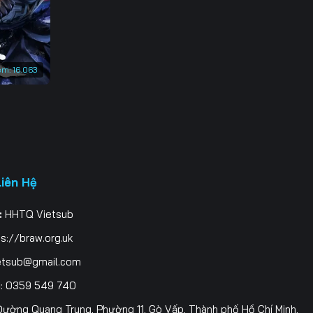
em:
16.063
Liên Hệ
:
HHTQ Vietsub
s://braw.org.uk
etsub@gmail.com
i
: 0359 549 740
ường Quang Trung, Phường 11, Gò Vấp, Thành phố Hồ Chí Minh,