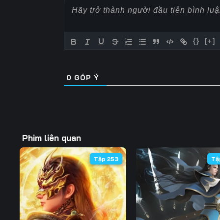
{}
[+]
0
GÓP Ý
Phim liên quan
Tập 253
Tậ