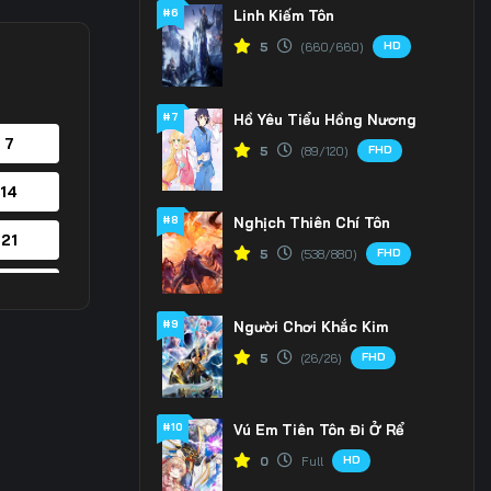
#6
Linh Kiếm Tôn
HD
5
(660/660)
#7
Hồ Yêu Tiểu Hồng Nương
 7
FHD
5
(89/120)
 14
#8
Nghịch Thiên Chí Tôn
 21
FHD
5
(538/880)
 28
#9
Người Chơi Khắc Kim
FHD
5
(26/26)
#10
Vú Em Tiên Tôn Đi Ở Rể
HD
0
Full