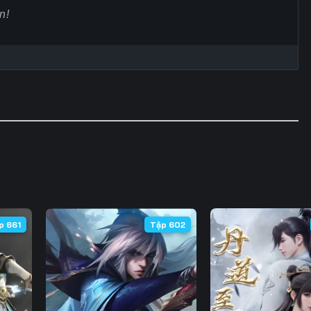
p 661
Tập 602