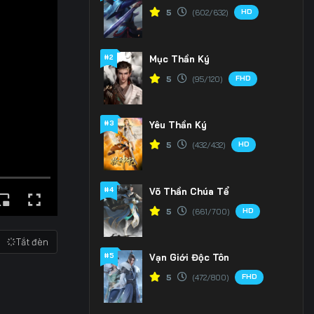
HD
5
(602/632)
#2
Mục Thần Ký
FHD
5
(95/120)
#3
Yêu Thần Ký
HD
5
(432/432)
#4
Võ Thần Chúa Tể
HD
5
(661/700)
Tắt đèn
#5
Vạn Giới Độc Tôn
FHD
5
(472/800)