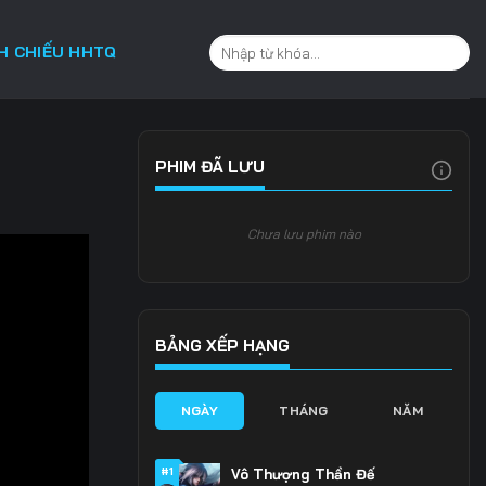
CH CHIẾU HHTQ
PHIM ĐÃ LƯU
Chưa lưu phim nào
BẢNG XẾP HẠNG
NGÀY
THÁNG
NĂM
#1
Vô Thượng Thần Đế