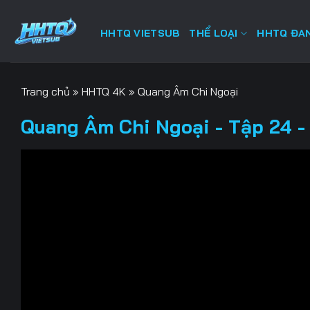
Bỏ
qua
HHTQ VIETSUB
THỂ LOẠI
HHTQ ĐAN
nội
dung
Trang chủ
»
HHTQ 4K
»
Quang Âm Chi Ngoại
Quang Âm Chi Ngoại - Tập 24 -