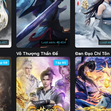
5.467
Lượt xem:
48.404
Lượt x
Vô Thượng Thần Đế
Đan Đạo Chí Tôn
ập 58
Tập 60