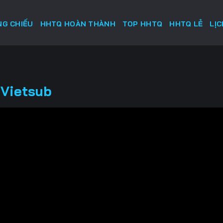
G CHIẾU
HHTQ HOÀN THÀNH
TOP HHTQ
HHTQ LẺ
LỊ
 Vietsub