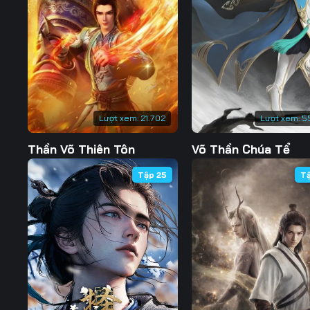
Lượt xem:
21.702
Lượt xem:
5
Thần Võ Thiên Tôn
Võ Thần Chúa Tể
Tập 25
T