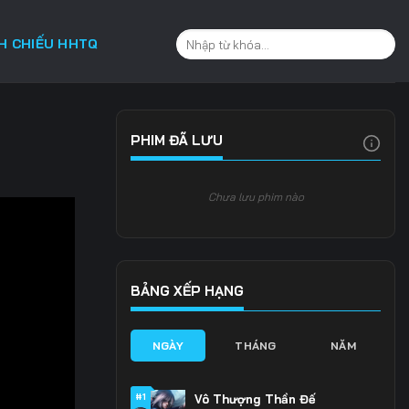
CH CHIẾU HHTQ
PHIM ĐÃ LƯU
Chưa lưu phim nào
BẢNG XẾP HẠNG
NGÀY
THÁNG
NĂM
#1
Vô Thượng Thần Đế