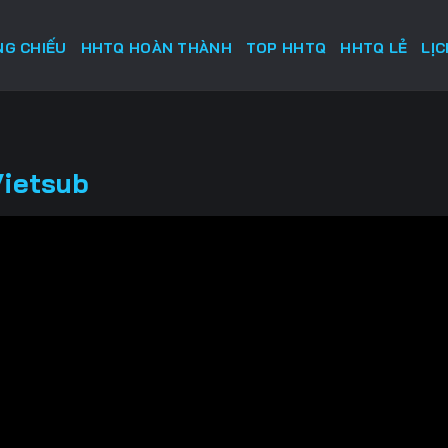
G CHIẾU
HHTQ HOÀN THÀNH
TOP HHTQ
HHTQ LẺ
LỊ
Vietsub