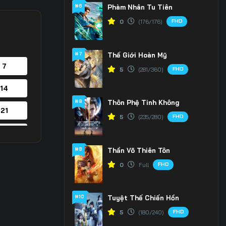
#6
Phàm Nhân Tu Tiên
FHD
0
(176/176)
#7
Thế Giới Hoàn Mỹ
 7
FHD
5
(281/360)
 14
#8
Thôn Phệ Tinh Không
 21
FHD
5
(235/280)
 28
#9
Thần Võ Thiên Tôn
FHD
0
Full
#10
Tuyệt Thế Chiến Hồn
FHD
5
(180/240)