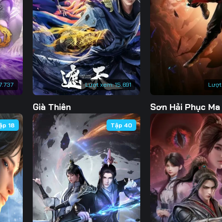
7.737
Lượt xem:
15.691
Lượt
Già Thiên
Sơn Hải Phục Ma
ập 18
Tập 40