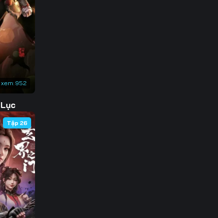
 xem:
952
 Lục
Tập 26