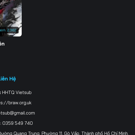
xem:
2.362
ôn
Liên Hệ
:
HHTQ Vietsub
s://braw.org.uk
etsub@gmail.com
i
: 0359 549 740
ường Quang Trung, Phường 11, Gò Vấp, Thành phố Hồ Chí Minh,