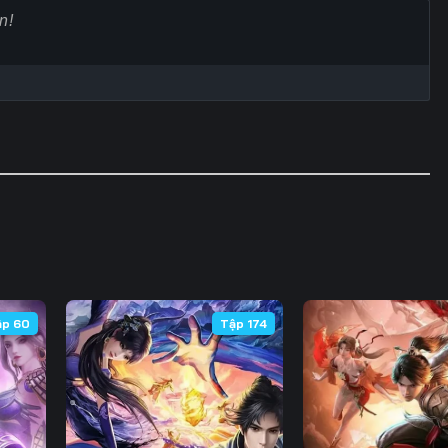
ập 60
Tập 174