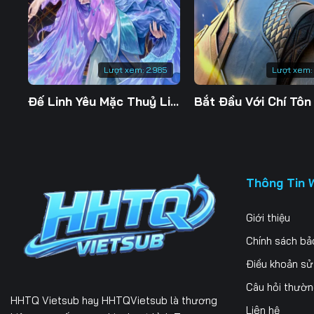
Lượt xem:
2.985
Lượt xem:
Đế Linh Yêu Mặc Thuỷ Linh Lung
Thông Tin 
Giới thiệu
Chính sách bả
Điều khoản s
Câu hỏi thườ
HHTQ Vietsub
hay HHTQVietsub là thương
Liên hệ