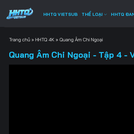
Bỏ
qua
HHTQ VIETSUB
THỂ LOẠI
HHTQ ĐAN
nội
dung
Trang chủ
»
HHTQ 4K
»
Quang Âm Chi Ngoại
Quang Âm Chi Ngoại - Tập 4 - 