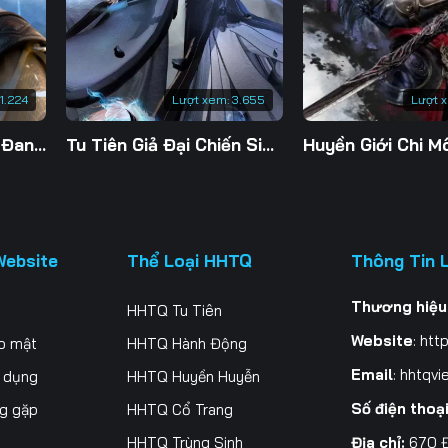
1.224
Lượt xem:
3.655
Lượt 
Bắt Đầu Với Chí Tôn Đan Điền
Tu Tiên Giả Đại Chiến Siêu Năng Lực 3D
Huyền Giới Chi M
Website
Thể Loại HHTQ
Thông Tin 
Thương hiệu
HHTQ Tu Tiên
Website
:
http
o mật
HHTQ Hành Động
Email
:
hhtqvi
ử dụng
HHTQ Huyền Huyễn
Số điện thoạ
ng gặp
HHTQ Cổ Trang
Địa chỉ:
670 Đ
HHTQ Trùng Sinh