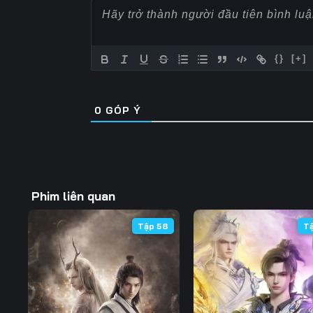
{}
[+]
0
GÓP Ý
Phim liên quan
Tập 58
T