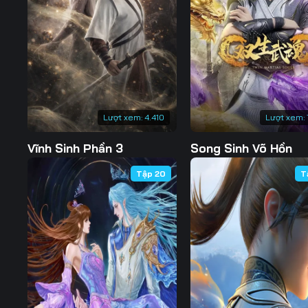
Lượt xem:
4.410
Lượt xem:
Vĩnh Sinh Phần 3
Song Sinh Võ Hồn
Tập 20
T