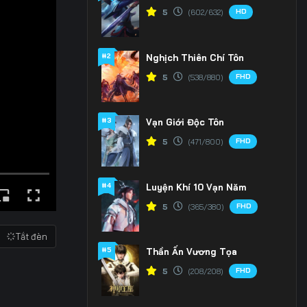
HD
5
(602/632)
#2
Nghịch Thiên Chí Tôn
FHD
5
(538/880)
#3
Vạn Giới Độc Tôn
FHD
5
(471/800)
#4
Luyện Khí 10 Vạn Năm
FHD
5
(365/380)
Tắt đèn
#5
Thần Ấn Vương Tọa
FHD
5
(208/208)