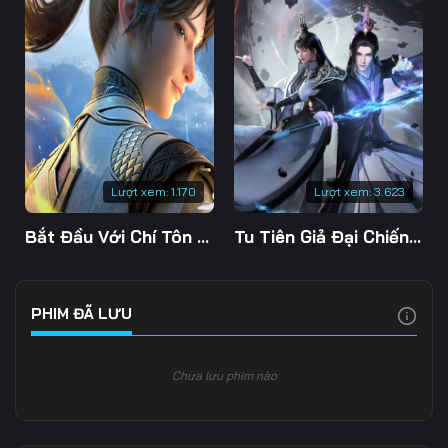
Lượt xem:
1.170
Lượt xem:
3.623
Bắt Đầu Với Chí Tôn Đan Điền
Tu Tiên Giả Đại Chiến Siêu Năng Lực 3D
PHIM ĐÃ LƯU
Chưa lưu phim nào