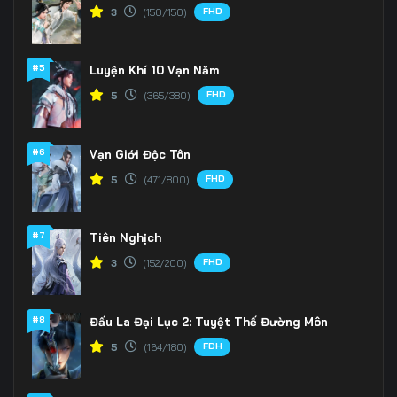
FHD
3
(150/150)
#5
Luyện Khí 10 Vạn Năm
FHD
5
(365/380)
#6
Vạn Giới Độc Tôn
FHD
5
(471/800)
#7
Tiên Nghịch
FHD
3
(152/200)
#8
Đấu La Đại Lục 2: Tuyệt Thế Đường Môn
FDH
5
(164/180)