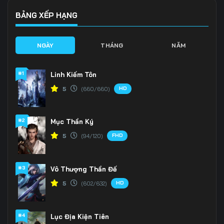
BẢNG XẾP HẠNG
NGÀY
THÁNG
NĂM
#1
Linh Kiếm Tôn
HD
5
(660/660)
#2
Mục Thần Ký
FHD
5
(94/120)
#3
Vô Thượng Thần Đế
HD
5
(602/632)
#4
Lục Địa Kiện Tiên