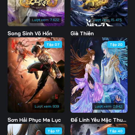
Lượt xem:
7.622
Lượt xem:
15.475
Song Sinh Võ Hồn
Già Thiên
Tập 07
Tập 20
Lượt xem:
939
Lượt xem:
2.942
Sơn Hải Phục Ma Lục
Đế Linh Yêu Mặc Thuỷ Linh Lung
Tập 17
Tập 40