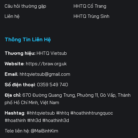
Câu hỏi thường gặp
HHTQ Cổ Trang
Liên hệ
HHTQ Trùng Sinh
Thông Tin Liên Hệ
Thương hiệu:
HHTQ Vietsub
Website
:
https://braw.org.uk
Email
:
hhtqvietsub@gmail.com
Số điện thoại
: 0359 549 740
Địa chỉ:
670 Đường Quang Trung, Phường 11, Gò Vấp, Thành
phố Hồ Chí Minh, Việt Nam
Hashtag
: #hhtqvietsub #hhtq #hoathinhtrungquoc
#hoathinh #hh3d #hoathinh3d
Tele liên hệ: @MaiBinhKim