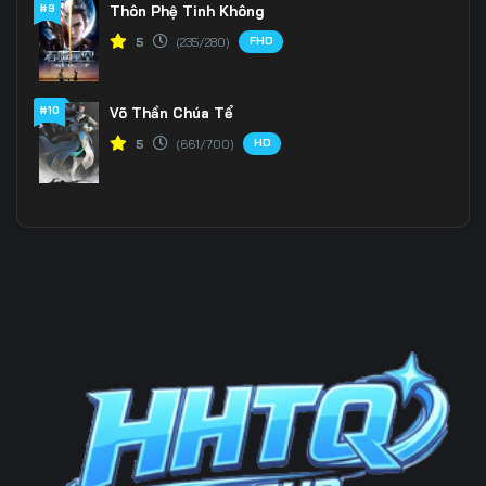
#9
Thôn Phệ Tinh Không
FHD
5
(235/280)
#10
Võ Thần Chúa Tể
HD
5
(661/700)