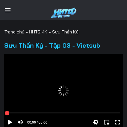
Bỏ
qua
nội
dung
Trang chủ
»
HHTQ 4K
»
Sưu Thần Ký
Sưu Thần Ký - Tập 03 - Vietsub
00:00 / 00:00