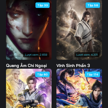
Tập 33
Tập 58
Lượt xem:
2.659
Lượt xem:
4.331
Quang Âm Chi Ngoại
Vĩnh Sinh Phần 3
Tập 60
Tập 174