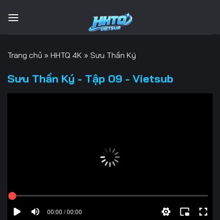
Bỏ
qua
nội
dung
Trang chủ
»
HHTQ 4K
»
Sưu Thần Ký
Sưu Thần Ký - Tập 09 - Vietsub
00:00 / 00:00