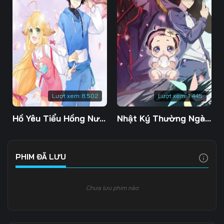
Lượt xem:
8.502
Lượt xem:
1.445
Hồ Yêu Tiểu Hồng Nương
Nhật Ký Thường Ngày Của Tiên Vương Phần 5
PHIM ĐÃ LƯU
Chưa lưu phim nào