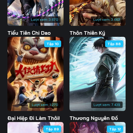
Lượt xem:
3.670
Lượt xem:
3.663
Tiểu Tiên Chi Dao
Thôn Thiên Ký
Tập 10
Tập 88
Lượt xem:
1.270
Lượt xem:
7.439
Đại Hiệp Đi Làm Thôi!
Thương Nguyên Đồ
Tập 89
Tập 12