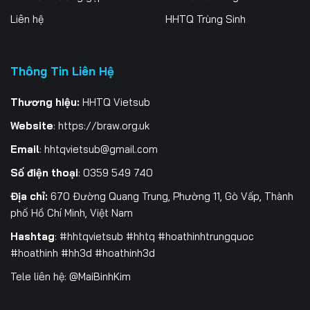
Liên hệ
HHTQ Trùng Sinh
Thông Tin Liên Hệ
Thương hiệu:
HHTQ Vietsub
Website
:
https://braw.org.uk
Email
:
hhtqvietsub@gmail.com
Số điện thoại
: 0359 549 740
Địa chỉ:
670 Đường Quang Trung, Phường 11, Gò Vấp, Thành
phố Hồ Chí Minh, Việt Nam
Hashtag
: #hhtqvietsub #hhtq #hoathinhtrungquoc
#hoathinh #hh3d #hoathinh3d
Tele liên hệ: @MaiBinhKim