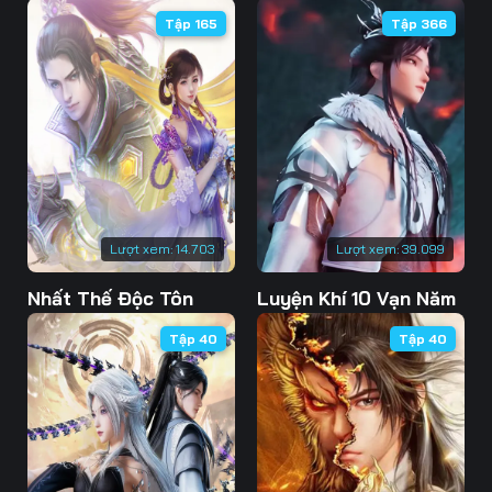
Tập 165
Tập 366
Lượt xem:
14.703
Lượt xem:
39.099
Nhất Thế Độc Tôn
Luyện Khí 10 Vạn Năm
Tập 40
Tập 40