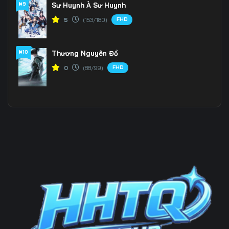
#9
Sư Huynh À Sư Huynh
FHD
5
(153/180)
#10
Thương Nguyên Đồ
FHD
0
(88/99)