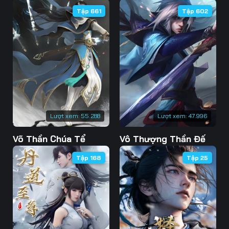
Tập 661
Tập 602
Lượt xem:
55.288
Lượt xem:
47.996
Võ Thần Chúa Tể
Vô Thượng Thần Đế
Tập 168
Tập 25