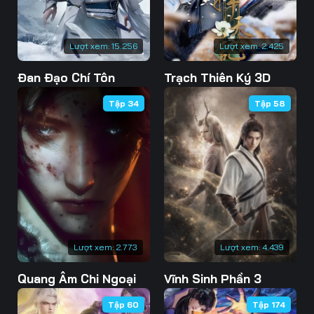
Lượt xem:
15.256
Lượt xem:
2.425
Đan Đạo Chí Tôn
Trạch Thiên Ký 3D
Tập 34
Tập 58
Lượt xem:
2.773
Lượt xem:
4.439
Quang Âm Chi Ngoại
Vĩnh Sinh Phần 3
Tập 60
Tập 174