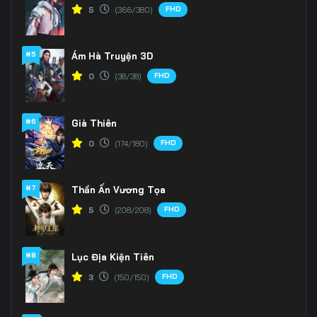
FHD
5
(366/380)
#5
Ám Hà Truyện 3D
FHD
0
(38/38)
#6
Già Thiên
FHD
0
(174/180)
#7
Thần Ấn Vương Tọa
FHD
5
(208/208)
#8
Lục Địa Kiện Tiên
FHD
3
(150/150)