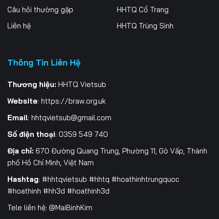
Câu hỏi thường gặp
HHTQ Cổ Trang
Liên hệ
HHTQ Trùng Sinh
Thông Tin Liên Hệ
Thương hiệu:
HHTQ Vietsub
Website
:
https://braw.org.uk
Email
:
hhtqvietsub@gmail.com
Số điện thoại
: 0359 549 740
Địa chỉ:
670 Đường Quang Trung, Phường 11, Gò Vấp, Thành
phố Hồ Chí Minh, Việt Nam
Hashtag
: #hhtqvietsub #hhtq #hoathinhtrungquoc
#hoathinh #hh3d #hoathinh3d
Tele liên hệ: @MaiBinhKim