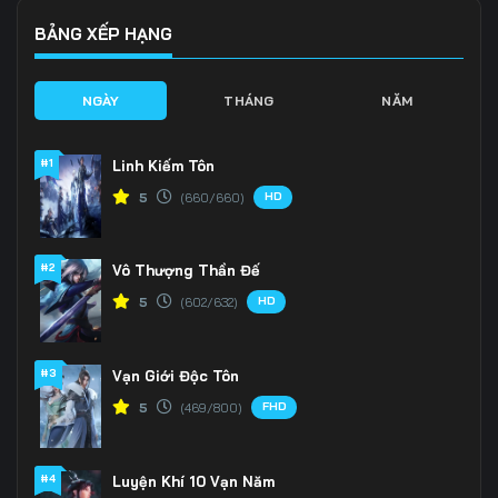
BẢNG XẾP HẠNG
NGÀY
THÁNG
NĂM
#1
Linh Kiếm Tôn
HD
5
(660/660)
#2
Vô Thượng Thần Đế
HD
5
(602/632)
#3
Vạn Giới Độc Tôn
FHD
5
(469/800)
#4
Luyện Khí 10 Vạn Năm