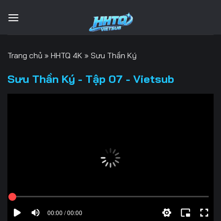
Bỏ
qua
nội
dung
Trang chủ
»
HHTQ 4K
»
Sưu Thần Ký
Sưu Thần Ký - Tập 07 - Vietsub
00:00 / 00:00