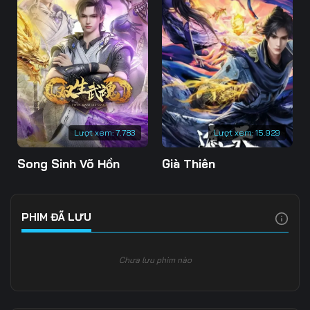
Lượt xem:
7.783
Lượt xem:
15.929
Song Sinh Võ Hồn
Già Thiên
PHIM ĐÃ LƯU
Chưa lưu phim nào