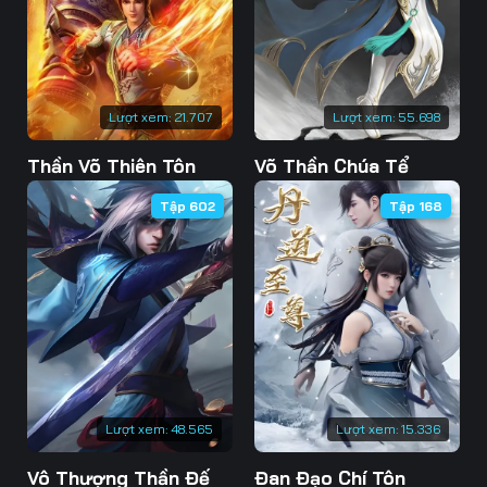
Lượt xem:
21.707
Lượt xem:
55.698
Thần Võ Thiên Tôn
Võ Thần Chúa Tể
Tập 602
Tập 168
Lượt xem:
48.565
Lượt xem:
15.336
Vô Thượng Thần Đế
Đan Đạo Chí Tôn