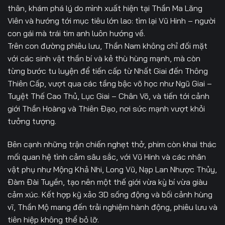
thân, khám phá lý do mình xuất hiện tại Thần Ma Lăng
Viên và hướng tới mục tiêu lớn lao: tìm lại Vũ Hinh – người
con gái mà trái tim anh luôn hướng về.
Trên con đường phiêu lưu, Thần Nam không chỉ đối mặt
với các sinh vật thần bí và kẻ thù hùng mạnh, mà còn
từng bước tu luyện để tiến cấp từ Nhất Giai đến Thông
Thiên Cấp, vượt qua các tầng bậc võ học như Ngũ Giai –
Tuyệt Thế Cao Thủ, Lục Giai – Chân Võ, và tiến tới cảnh
giới Thần Hoàng và Thiên Đạo, nơi sức mạnh vượt khỏi
tưởng tượng.
Bên cạnh những trận chiến nghẹt thở, phim còn khai thác
mối quan hệ tình cảm sâu sắc, với Vũ Hinh và các nhân
vật phụ như Mộng Khả Nhi, Long Vũ, Nạp Lan Nhược Thủy,
Đàm Đài Tuyền, tạo nên một thế giới vừa kỳ bí vừa giàu
cảm xúc. Kết hợp kỹ xảo 3D sống động và bối cảnh hùng
vĩ, Thần Mộ mang đến trải nghiệm hành động, phiêu lưu và
tiên hiệp không thể bỏ lỡ.