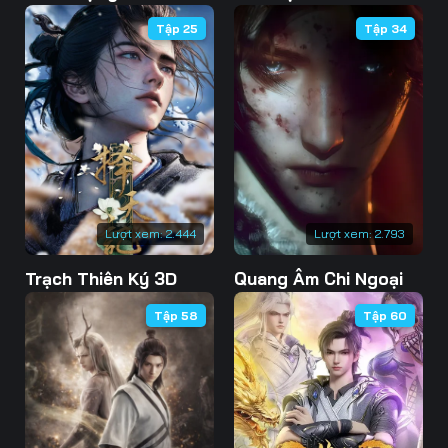
Tập 25
Tập 34
Lượt xem:
2.444
Lượt xem:
2.793
Trạch Thiên Ký 3D
Quang Âm Chi Ngoại
Tập 58
Tập 60