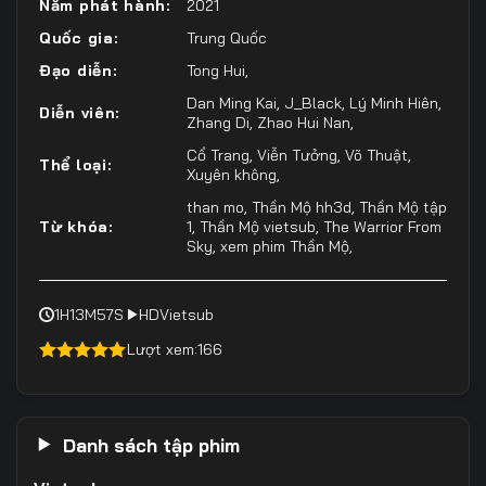
Năm phát hành:
2021
Quốc gia:
Trung Quốc
Đạo diễn:
Tong Hui
,
Dan Ming Kai
,
J_Black
,
Lý Minh Hiên
,
Diễn viên:
Zhang Di
,
Zhao Hui Nan
,
Cổ Trang
,
Viễn Tưởng
,
Võ Thuật
,
Thể loại:
Xuyên không
,
than mo
,
Thần Mộ hh3d
,
Thần Mộ tập
Từ khóa:
1
,
Thần Mộ vietsub
,
The Warrior From
Sky
,
xem phim Thần Mộ
,
1H13M57S
HD
Vietsub
Lượt xem:
166
4.50
out of
5
Danh sách tập phim