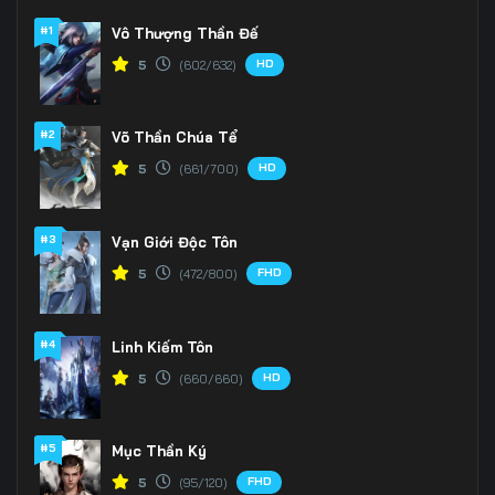
#1
Vô Thượng Thần Đế
HD
5
(602/632)
#2
Võ Thần Chúa Tể
HD
5
(661/700)
#3
Vạn Giới Độc Tôn
FHD
5
(472/800)
#4
Linh Kiếm Tôn
HD
5
(660/660)
#5
Mục Thần Ký
FHD
5
(95/120)