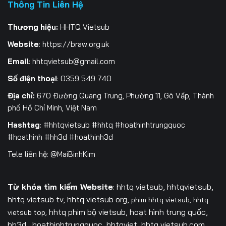
Thông Tin Liên Hệ
Thương hiệu:
HHTQ Vietsub
Website
:
https://braw.org.uk
Email
:
hhtqvietsub@gmail.com
Số điện thoại
: 0359 549 740
Địa chỉ:
670 Đường Quang Trung, Phường 11, Gò Vấp, Thành
phố Hồ Chí Minh, Việt Nam
Hashtag
: #hhtqvietsub #hhtq #hoathinhtrungquoc
#hoathinh #hh3d #hoathinh3d
Tele liên hệ: @MaiBinhKim
Từ khóa tìm kiếm Website
: hhtq vietsub, hhtqvietsub,
hhtq vietsub tv,
hhtq vietsub org,
phim hhtq vietsub,
hhtq
hhtq phim bộ vietsub, hoạt hình trung quốc,
vietsub top,
hh3d , hoathinhtrungquoc, hhtqviet, hhtq vietsub.com,