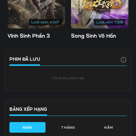
Lượt xem:
4.507
Lượt xem:
7.828
Vĩnh Sinh Phần 3
Song Sinh Võ Hồn
PHIM ĐÃ LƯU
Chưa lưu phim nào
BẢNG XẾP HẠNG
NGÀY
THÁNG
NĂM