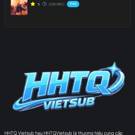
FHD
5
(538/880)
HHTQ Vietsub
hay HHTQVietsub là thương hiệu cung cấp