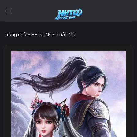
Bỏ
qua
nội
dung
Trang chủ
»
HHTQ 4K
»
Thần Mộ