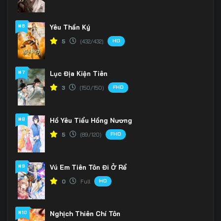
#6
Yêu Thần Ký
HD
5
(432/432)
#7
Lục Địa Kiện Tiên
FHD
3
(150/150)
#8
Hồ Yêu Tiểu Hồng Nương
FHD
5
(89/120)
#9
Vú Em Tiên Tôn Đi Ở Rể
HD
0
Full
#10
Nghịch Thiên Chí Tôn