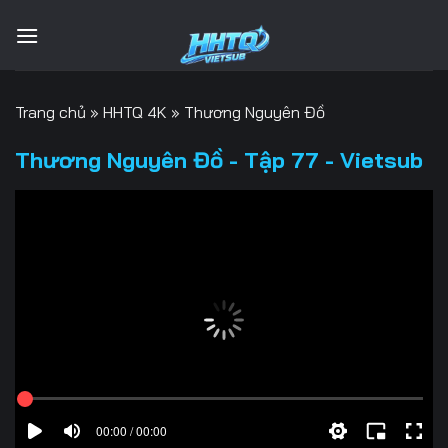
Bỏ
qua
nội
dung
Trang chủ
»
HHTQ 4K
»
Thương Nguyên Đồ
Thương Nguyên Đồ - Tập 77 - Vietsub
00:00 / 00:00