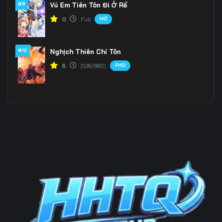
#9
Vú Em Tiên Tôn Đi Ở Rể
HD
0
Full
#10
Nghịch Thiên Chí Tôn
FHD
5
(538/880)