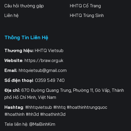
Câu hỏi thường gặp
HHTQ Cổ Trang
Liên hệ
HHTQ Trùng Sinh
Thông Tin Liên Hệ
Thương hiệu:
HHTQ Vietsub
Website
:
https://braw.org.uk
Email
:
hhtqvietsub@gmail.com
Số điện thoại
: 0359 549 740
Địa chỉ:
670 Đường Quang Trung, Phường 11, Gò Vấp, Thành
phố Hồ Chí Minh, Việt Nam
Hashtag
: #hhtqvietsub #hhtq #hoathinhtrungquoc
#hoathinh #hh3d #hoathinh3d
Tele liên hệ: @MaiBinhKim