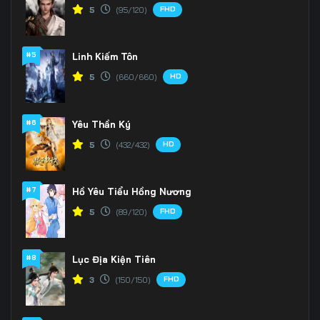
FHD
5
(95/120)
#5
Linh Kiếm Tôn
HD
5
(660/660)
#6
Yêu Thần Ký
HD
5
(432/432)
#7
Hồ Yêu Tiểu Hồng Nương
FHD
5
(89/120)
#8
Lục Địa Kiện Tiên
FHD
3
(150/150)