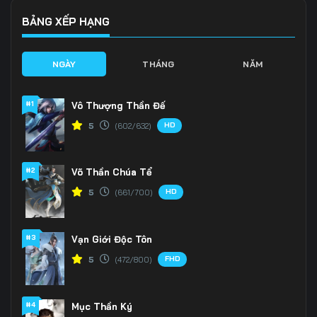
BẢNG XẾP HẠNG
NGÀY
THÁNG
NĂM
#1
Vô Thượng Thần Đế
HD
5
(602/632)
#2
Võ Thần Chúa Tể
HD
5
(661/700)
#3
Vạn Giới Độc Tôn
FHD
5
(472/800)
#4
Mục Thần Ký