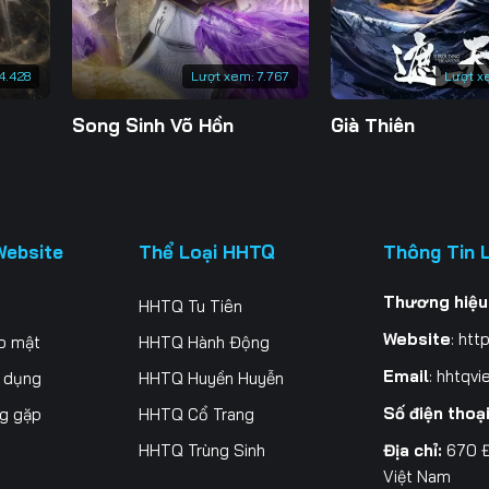
4.428
Lượt xem:
7.767
Lượt x
Song Sinh Võ Hồn
Già Thiên
Website
Thể Loại HHTQ
Thông Tin 
Thương hiệu
HHTQ Tu Tiên
Website
:
http
o mật
HHTQ Hành Động
Email
:
hhtqvi
ử dụng
HHTQ Huyền Huyễn
Số điện thoạ
ng gặp
HHTQ Cổ Trang
Địa chỉ:
670 Đ
HHTQ Trùng Sinh
Việt Nam