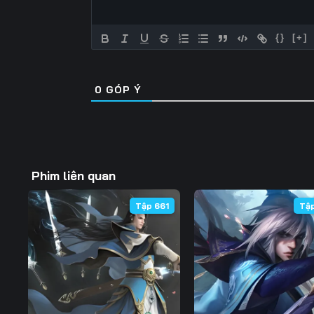
Tập 57
Tập 58
Tập 59
{}
[+]
Tập 64
Tập 65
Tập 66
Tập 71
Tập 72
Tập 73
0
GÓP Ý
Tập 78
Tập 79
Tập 80
Tập 85
Tập 86
Tập 87
Phim liên quan
Tập 661
Tậ