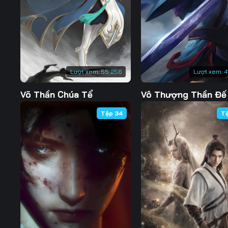
Lượt xem:
55.256
Lượt xem:
4
Võ Thần Chúa Tể
Vô Thượng Thần Đế
Tập 34
T