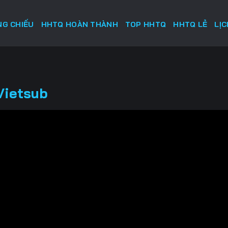
G CHIẾU
HHTQ HOÀN THÀNH
TOP HHTQ
HHTQ LẺ
LỊ
Vietsub