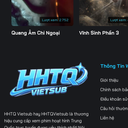
Lượt xem:
2.752
Lượt xem:
Quang Âm Chi Ngoại
Vĩnh Sinh Phần 3
Thông Tin 
Giới thiệu
Chính sách bả
Điều khoản s
Câu hỏi thườ
HHTQ Vietsub
hay HHTQVietsub là thương
Liên hệ
hiệu cung cấp xem phim hoạt hình Trung
Quốc trực tuyến được yêu thích nhất! Nội