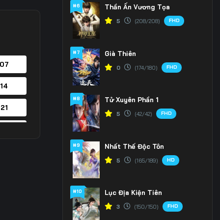
#6
Thần Ấn Vương Tọa
FHD
5
(208/208)
#7
Già Thiên
 07
FHD
0
(174/180)
 14
#8
Tử Xuyên Phần 1
 21
FHD
5
(42/42)
 28
#9
Nhất Thế Độc Tôn
 35
HD
5
(165/189)
 42
#10
Lục Địa Kiện Tiên
 49
FHD
3
(150/150)
 56