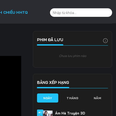
CH CHIẾU HHTQ
PHIM ĐÃ LƯU
Chưa lưu phim nào
BẢNG XẾP HẠNG
NGÀY
THÁNG
NĂM
#1
Ám Hà Truyện 3D