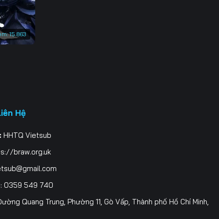
em:
15.863
Liên Hệ
:
HHTQ Vietsub
s://braw.org.uk
etsub@gmail.com
i
: 0359 549 740
ường Quang Trung, Phường 11, Gò Vấp, Thành phố Hồ Chí Minh,