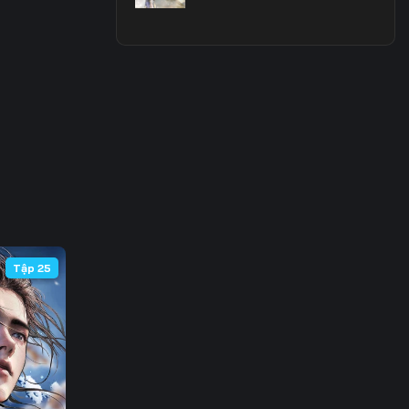
 63
 70
 77
 84
Tập 25