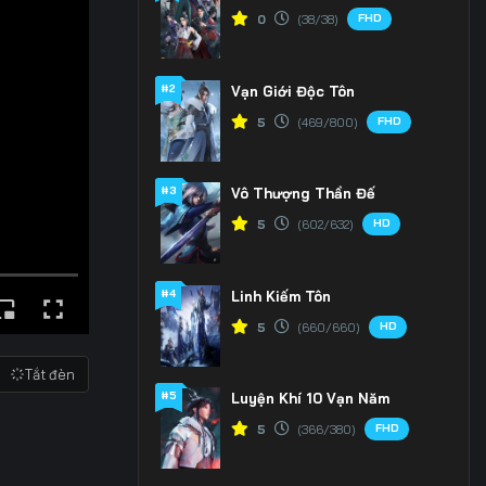
FHD
0
(38/38)
#2
Vạn Giới Độc Tôn
FHD
5
(469/800)
#3
Vô Thượng Thần Đế
HD
5
(602/632)
#4
Linh Kiếm Tôn
HD
5
(660/660)
Tắt đèn
#5
Luyện Khí 10 Vạn Năm
FHD
5
(366/380)