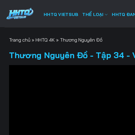
Bỏ
qua
HHTQ VIETSUB
THỂ LOẠI
HHTQ ĐAN
nội
dung
Trang chủ
»
HHTQ 4K
»
Thương Nguyên Đồ
Thương Nguyên Đồ - Tập 34 - 