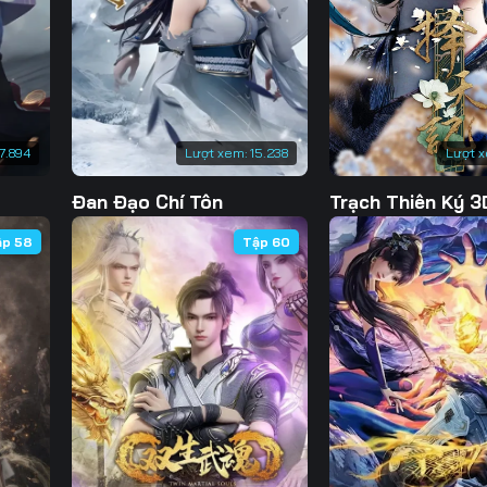
7.894
Lượt xem:
15.238
Lượt 
Đan Đạo Chí Tôn
Trạch Thiên Ký 3
ập 58
Tập 60