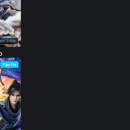
xem:
2.406
D
Tập 174