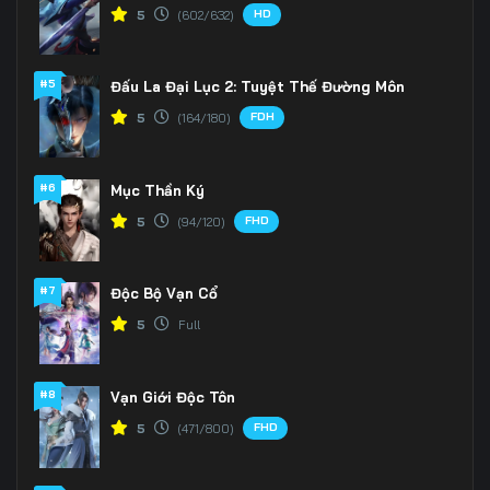
HD
5
(602/632)
#5
Đấu La Đại Lục 2: Tuyệt Thế Đường Môn
FDH
5
(164/180)
#6
Mục Thần Ký
FHD
5
(94/120)
#7
Độc Bộ Vạn Cổ
5
Full
#8
Vạn Giới Độc Tôn
FHD
5
(471/800)