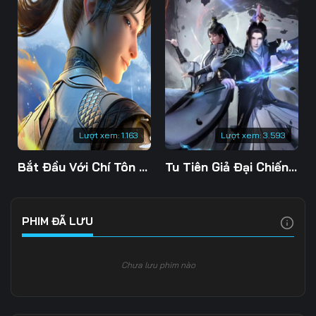
Lượt xem:
1.163
Lượt xem:
3.593
Bắt Đầu Với Chí Tôn Đan Điền
Tu Tiên Giả Đại Chiến Siêu Năng Lực 3D
PHIM ĐÃ LƯU
Chưa lưu phim nào