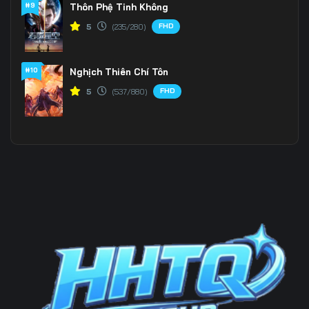
#9
Thôn Phệ Tinh Không
FHD
5
(235/280)
#10
Nghịch Thiên Chí Tôn
FHD
5
(537/880)