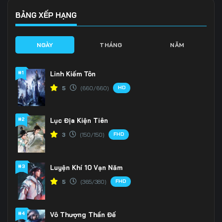
BẢNG XẾP HẠNG
NGÀY
THÁNG
NĂM
#1
Linh Kiếm Tôn
HD
5
(660/660)
#2
Lục Địa Kiện Tiên
FHD
3
(150/150)
#3
Luyện Khí 10 Vạn Năm
FHD
5
(365/380)
#4
Vô Thượng Thần Đế