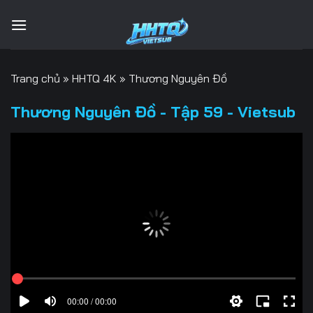
Bỏ
qua
nội
dung
Trang chủ
»
HHTQ 4K
»
Thương Nguyên Đồ
Thương Nguyên Đồ - Tập 59 - Vietsub
00:00 / 00:00