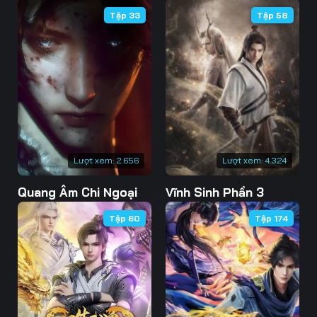
Tập 33
Tập 58
Tập 46
Tập 47
Tập 48
Tập 49
Tập 50
Tập 51
Tập 52
Tập 53
Tập 54
Tập 55
Tập 56
Tập 57
Tập 58
Tập 59
Tập 60
Lượt xem:
2.656
Lượt xem:
4.324
Tập 61
Tập 62
Tập 63
Quang Âm Chi Ngoại
Vĩnh Sinh Phần 3
Tập 64
Tập 65
Tập 66
Tập 60
Tập 174
Tập 67
Tập 68
Tập 69
Tập 70
Tập 71
Tập 72
Tập 73
Tập 74
Tập 75