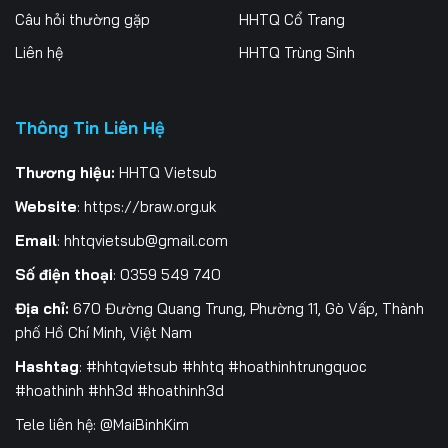
Câu hỏi thường gặp
HHTQ Cổ Trang
Liên hệ
HHTQ Trùng Sinh
Thông Tin Liên Hệ
Thương hiệu:
HHTQ Vietsub
Website
:
https://braw.org.uk
Email
:
hhtqvietsub@gmail.com
Số điện thoại
: 0359 549 740
Địa chỉ:
670 Đường Quang Trung, Phường 11, Gò Vấp, Thành
phố Hồ Chí Minh, Việt Nam
Hashtag
: #hhtqvietsub #hhtq #hoathinhtrungquoc
#hoathinh #hh3d #hoathinh3d
Tele liên hệ: @MaiBinhKim