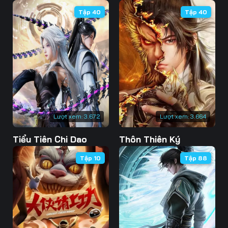
Tập 40
Tập 40
46
47
48
49
50
51
52
53
54
55
56
57
58
59
60
Lượt xem:
3.672
Lượt xem:
3.664
61
62
63
Tiểu Tiên Chi Dao
Thôn Thiên Ký
64
65
66
Tập 10
Tập 88
67
68
69
70
71
72
73
74
75