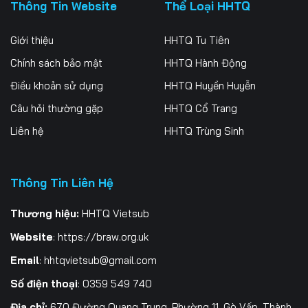
166
167
168
Thông Tin Website
Thể Loại HHTQ
169
170
171
Giới thiệu
HHTQ Tu Tiên
Chính sách bảo mật
HHTQ Hành Động
172
173
174
Điều khoản sử dụng
HHTQ Huyền Huyễn
175
176
177
Câu hỏi thường gặp
HHTQ Cổ Trang
178
179
180
Liên hệ
HHTQ Trùng Sinh
181
182
183
Thông Tin Liên Hệ
184
185
186
Thương hiệu:
HHTQ Vietsub
187
188
189
Website
:
https://braw.org.uk
190
191
192
Email
:
hhtqvietsub@gmail.com
193
194
195
Số điện thoại
: 0359 549 740
196
197
198
Địa chỉ:
670 Đường Quang Trung, Phường 11, Gò Vấp, Thành