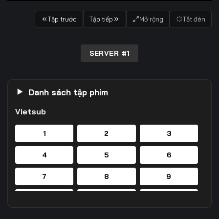
Tập trước
Tập tiếp
Mở rộng
Tắt đèn
SERVER #1
Danh sách tập phim
Vietsub
1
2
3
4
5
6
7
8
9
10
11
12