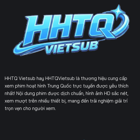
136
137
138
139
140
141
142
143
144
145
146
147
148
149
150
151
152
153
HHTQ Vietsub
hay HHTQVietsub là thương hiệu cung cấp
xem phim hoạt hình Trung Quốc trực tuyến được yêu thích
154
155
156
nhất! Nội dung phim được dịch chuẩn, hình ảnh HD sắc nét,
157
158
159
xem mượt trên nhiều thiết bị, mang đến trải nghiệm giải trí
trọn vẹn cho người xem.
160
161
162
163
164
165