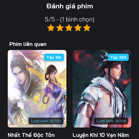
13
14
15
Đánh giá phim
16
17
18
5/5 - (1 bình chọn)
19
20
21
22
23
24
Phim liên quan
25
26
27
Tập 165
Tập 366
28
29
30
31
32
33
34
35
36
37
38
39
Lượt xem:
14.703
Lượt xem:
39.108
40
41
42
Nhất Thế Độc Tôn
Luyện Khí 10 Vạn Năm
43
44
45