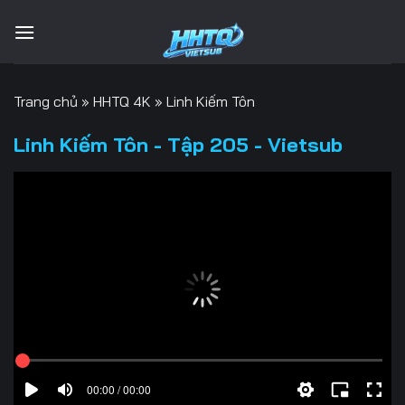
Bỏ
qua
nội
dung
Trang chủ
»
HHTQ 4K
»
Linh Kiếm Tôn
Linh Kiếm Tôn - Tập 205 - Vietsub
00:00 / 00:00