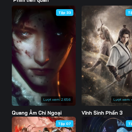
57
58
59
Tập 33
T
64
65
66
71
72
73
78
79
80
85
86
87
92
93
94
99
100
101
Lượt xem:
2.656
Lượt xem:
106
107
108
Quang Âm Chi Ngoại
Vĩnh Sinh Phần 3
113
114
115
Tập 07
T
120
121
122