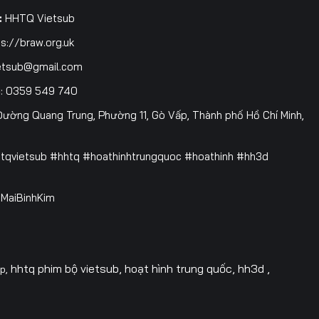
3
:
HHTQ Vietsub
s://braw.org.uk
0
etsub@gmail.com
7
i
: 0359 549 740
4
ường Quang Trung, Phường 11, Gò Vấp, Thành phố Hồ Chí Minh,
1
htqvietsub #hhtq #hoathinhtrungquoc #hoathinh #hh3d
8
 @MaiBinhKim
5
2
9
hhtq phim bộ vietsub, hoạt hình trung quốc, hh3d ,
op,
6