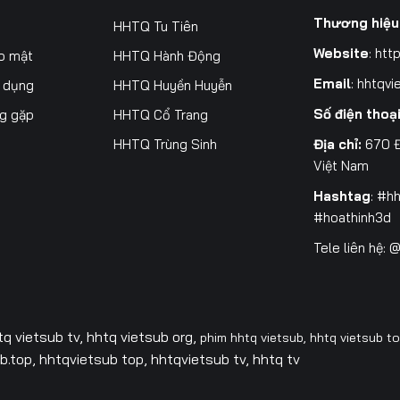
200
201
202
20
Thương hiệu
HHTQ Tu Tiên
Website
:
http
o mật
HHTQ Hành Động
207
208
209
21
Email
:
hhtqvi
ử dụng
HHTQ Huyền Huyễn
214
215
216
21
Số điện thoạ
ng gặp
HHTQ Cổ Trang
221
222
223
22
Địa chỉ:
670 Đ
HHTQ Trùng Sinh
Việt Nam
228
229
230
23
Hashtag
: #h
235
236
237
23
#hoathinh3d
Tele liên hệ:
242
243
244
24
249
250
251
25
256
257
258
25
tq vietsub tv,
hhtq vietsub org,
phim hhtq vietsub,
hhtq vietsub t
.top, hhtqvietsub top, hhtqvietsub tv, hhtq tv
263
264
265
26