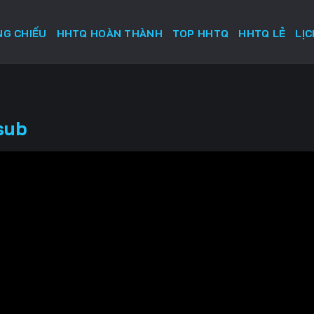
G CHIẾU
HHTQ HOÀN THÀNH
TOP HHTQ
HHTQ LẺ
LỊ
sub