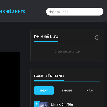
CH CHIẾU HHTQ
PHIM ĐÃ LƯU
Chưa lưu phim nào
BẢNG XẾP HẠNG
NGÀY
THÁNG
NĂM
#1
Linh Kiếm Tôn