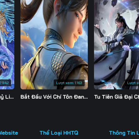
130
131
132
13
137
138
139
14
144
145
146
14
151
152
153
15
158
159
160
16
165
166
167
16
2.942
Lượt xem:
1.163
Lượt 
172
173
174
17
Đế Linh Yêu Mặc Thuỷ Linh Lung
Bắt Đầu Với Chí Tôn Đan Điền
179
180
181
18
186
187
188
18
193
194
195
19
Website
Thể Loại HHTQ
Thông Tin 