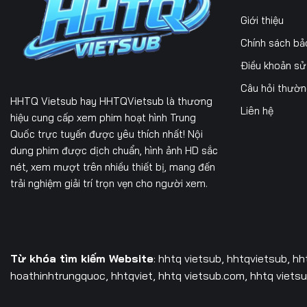
197
198
199
Giới thiệu
Chính sách bả
204
205
206
Điều khoản s
211
212
213
Câu hỏi thườ
HHTQ Vietsub
hay HHTQVietsub là thương
218
219
220
Liên hệ
hiệu cung cấp xem phim hoạt hình Trung
Quốc trực tuyến được yêu thích nhất! Nội
225
226
227
dung phim được dịch chuẩn, hình ảnh HD sắc
232
233
234
nét, xem mượt trên nhiều thiết bị, mang đến
trải nghiệm giải trí trọn vẹn cho người xem.
239
240
241
246
247
248
253
254
255
Từ khóa tìm kiếm Website
: hhtq vietsub, hhtqvietsub,
hh
hoathinhtrungquoc, hhtqviet, hhtq vietsub.com, hhtq vietsub
260
261
262