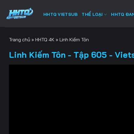
Bỏ
qua
HHTQ VIETSUB
THỂ LOẠI
HHTQ ĐAN
nội
dung
Trang chủ
»
HHTQ 4K
»
Linh Kiếm Tôn
Linh Kiếm Tôn - Tập 605 - Viet