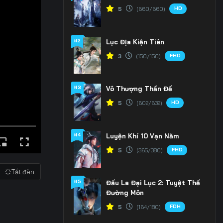
HD
5
(660/660)
#2
Lục Địa Kiện Tiên
FHD
3
(150/150)
#3
Vô Thượng Thần Đế
HD
5
(602/632)
#4
Luyện Khí 10 Vạn Năm
FHD
5
(365/380)
Tắt đèn
#5
Đấu La Đại Lục 2: Tuyệt Thế
Đường Môn
FDH
5
(164/180)