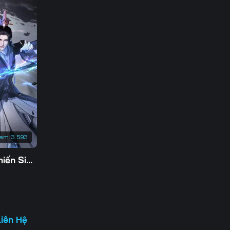
3
0
7
4
1
8
xem:
3.593
5
Tu Tiên Giả Đại Chiến Siêu Năng Lực 3D
2
9
6
Liên Hệ