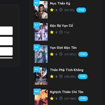
#6
Mục Thần Ký
FHD
5
(94/120)
#7
Độc Bộ Vạn Cổ
5
Full
4
#8
Vạn Giới Độc Tôn
1
FHD
5
(471/800)
8
#9
Thôn Phệ Tinh Không
5
FHD
5
(235/280)
2
#10
Nghịch Thiên Chí Tôn
9
FHD
5
(537/880)
6