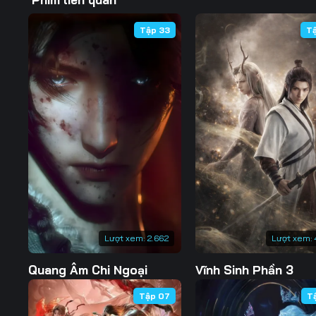
57
58
59
Tập 33
T
64
65
66
71
72
73
78
79
80
85
86
87
92
93
94
99
100
101
Lượt xem:
2.662
Lượt xem:
106
107
108
Quang Âm Chi Ngoại
Vĩnh Sinh Phần 3
113
114
115
Tập 07
T
120
121
122