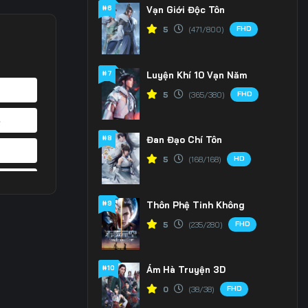
#6
Vạn Giới Độc Tôn
FHD
5
(471/800)
#7
Luyện Khí 10 Vạn Năm
FHD
5
(365/380)
4
#8
Đan Đạo Chí Tôn
1
HD
5
(168/168)
8
#9
Thôn Phệ Tinh Không
5
FHD
5
(235/280)
2
#10
Ám Hà Truyện 3D
9
FHD
0
(38/38)
6