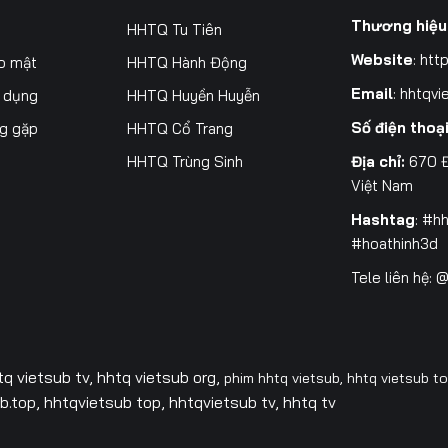
200
201
202
20
Thương hiệu
HHTQ Tu Tiên
Website
:
http
o mật
HHTQ Hành Động
207
208
209
21
Email
:
hhtqvi
ử dụng
HHTQ Huyền Huyễn
214
215
216
21
Số điện thoạ
ng gặp
HHTQ Cổ Trang
221
222
223
22
Địa chỉ:
670 Đ
HHTQ Trùng Sinh
Việt Nam
228
229
230
23
Hashtag
: #h
235
236
237
23
#hoathinh3d
Tele liên hệ:
242
243
244
24
249
250
251
25
256
257
258
25
tq vietsub tv,
hhtq vietsub org,
phim hhtq vietsub,
hhtq vietsub t
.top, hhtqvietsub top, hhtqvietsub tv, hhtq tv
263
264
265
26