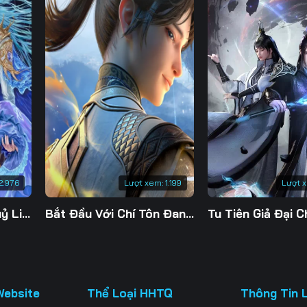
130
131
132
13
137
138
139
14
144
145
146
14
151
152
153
15
158
159
160
16
165
166
167
16
2.976
Lượt xem:
1.199
Lượt 
172
173
174
17
Đế Linh Yêu Mặc Thuỷ Linh Lung
Bắt Đầu Với Chí Tôn Đan Điền
179
180
181
18
186
187
188
18
193
194
195
19
Website
Thể Loại HHTQ
Thông Tin 