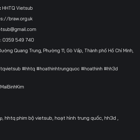
3
:
HHTQ Vietsub
s://braw.org.uk
0
etsub@gmail.com
7
i
: 0359 549 740
4
ường Quang Trung, Phường 11, Gò Vấp, Thành phố Hồ Chí Minh,
1
htqvietsub #hhtq #hoathinhtrungquoc #hoathinh #hh3d
8
 @MaiBinhKim
5
2
9
hhtq phim bộ vietsub, hoạt hình trung quốc, hh3d ,
op,
6