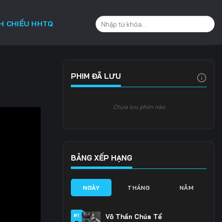
CH CHIẾU HHTQ
PHIM ĐÃ LƯU
Chưa lưu phim nào
BẢNG XẾP HẠNG
NGÀY
THÁNG
NĂM
#1
Võ Thần Chúa Tể