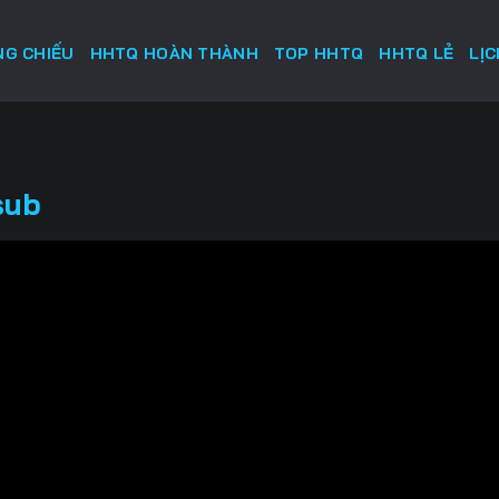
G CHIẾU
HHTQ HOÀN THÀNH
TOP HHTQ
HHTQ LẺ
LỊ
sub