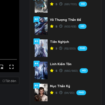
HD
5
(661/700)
#2
Vô Thượng Thần Đế
HD
5
(602/632)
#3
Tiên Nghịch
FHD
3
(152/200)
#4
Linh Kiếm Tôn
HD
5
(660/660)
Tắt đèn
#5
Mục Thần Ký
FHD
5
(94/120)