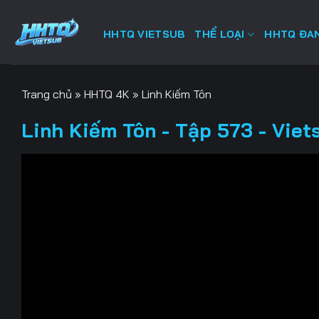
Bỏ
qua
HHTQ VIETSUB
THỂ LOẠI
HHTQ ĐAN
nội
dung
Trang chủ
»
HHTQ 4K
»
Linh Kiếm Tôn
Linh Kiếm Tôn - Tập 573 - Viet