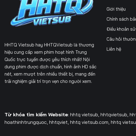
197
198
199
Giới thiệu
Chính sách bả
204
205
206
Điều khoản s
211
212
213
Câu hỏi thườ
HHTQ Vietsub
hay HHTQVietsub là thương
218
219
220
Liên hệ
hiệu cung cấp xem phim hoạt hình Trung
Quốc trực tuyến được yêu thích nhất! Nội
225
226
227
dung phim được dịch chuẩn, hình ảnh HD sắc
232
233
234
nét, xem mượt trên nhiều thiết bị, mang đến
trải nghiệm giải trí trọn vẹn cho người xem.
239
240
241
246
247
248
253
254
255
Từ khóa tìm kiếm Website
: hhtq vietsub, hhtqvietsub,
hh
hoathinhtrungquoc, hhtqviet, hhtq vietsub.com, hhtq vietsub
260
261
262