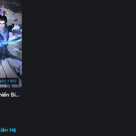
3
0
7
4
1
8
xem:
3.632
5
Tu Tiên Giả Đại Chiến Siêu Năng Lực 3D
2
9
6
Liên Hệ