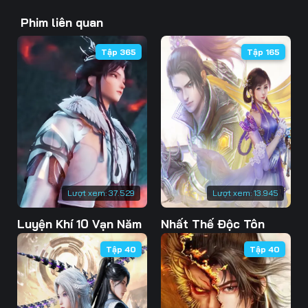
Tập 40
Phim liên quan
Tập 365
Tập 165
Lượt xem:
37.529
Lượt xem:
13.945
Luyện Khí 10 Vạn Năm
Nhất Thế Độc Tôn
Tập 40
Tập 40