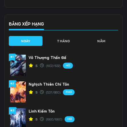
BẢNG XẾP HẠNG
NGÀY
THÁNG
NĂM
#1
Vô Thượng Thần Đế
HD
5
(602/632)
#2
Nghịch Thiên Chí Tôn
FHD
5
(537/880)
#3
Linh Kiếm Tôn
HD
5
(660/660)