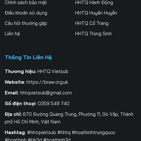
Chính sách bảo mật
HHTQ Hành Động
Điều khoản sử dụng
HHTQ Huyền Huyễn
Câu hỏi thường gặp
HHTQ Cổ Trang
Liên hệ
HHTQ Trùng Sinh
Thông Tin Liên Hệ
Thương hiệu:
HHTQ Vietsub
Website
:
https://braw.org.uk
Email
:
hhtqvietsub@gmail.com
Số điện thoại
: 0359 549 740
Địa chỉ:
670 Đường Quang Trung, Phường 11, Gò Vấp, Thành
phố Hồ Chí Minh, Việt Nam
Hashtag
: #hhtqvietsub #hhtq #hoathinhtrungquoc
#hoathinh #hh3d #hoathinh3d