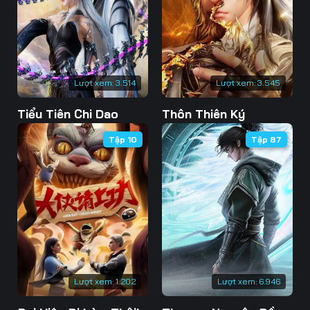
Lượt xem:
3.514
Lượt xem:
3.545
Tiểu Tiên Chi Dao
Thôn Thiên Ký
Tập 10
Tập 87
Lượt xem:
1.202
Lượt xem:
6.946