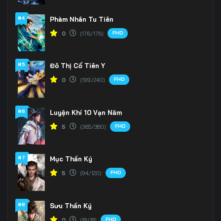
#4
Phàm Nhân Tu Tiên
FHD
0
(176/176)
#5
Đô Thị Cổ Tiên Y
FHD
0
(199/240)
#6
Luyện Khí 10 Vạn Năm
FHD
5
(365/380)
#7
Mục Thần Ký
FHD
5
(94/120)
#8
Sưu Thần Ký
FHD
0
(18/18)