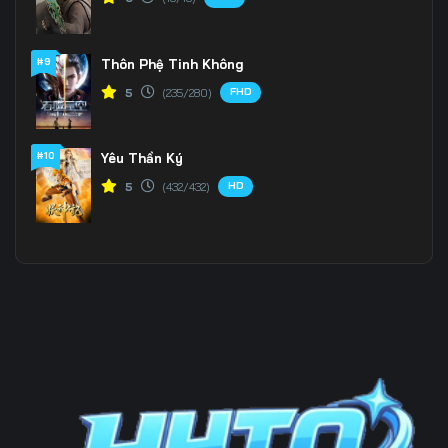
#9
Thôn Phệ Tinh Không
FHD
5
(235/280)
#10
Yêu Thần Ký
HD
5
(432/432)