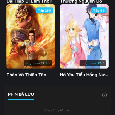
Đại Hiệp Đi Làm Thôi!
Thương Nguyên Đồ
Tập 253
Tập 89
Lượt xem:
21.092
Lượt xem:
8.157
Thần Võ Thiên Tôn
Hồ Yêu Tiểu Hồng Nương
PHIM ĐÃ LƯU
Chưa lưu phim nào