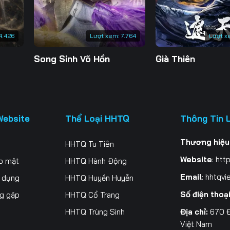
4.426
Lượt xem:
7.764
Lượt x
Song Sinh Võ Hồn
Già Thiên
Website
Thể Loại HHTQ
Thông Tin 
Thương hiệu
HHTQ Tu Tiên
Website
:
http
o mật
HHTQ Hành Động
Email
:
hhtqvi
ử dụng
HHTQ Huyền Huyễn
Số điện thoạ
ng gặp
HHTQ Cổ Trang
Địa chỉ:
670 Đ
HHTQ Trùng Sinh
Việt Nam