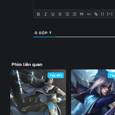
{}
[+]
0
GÓP Ý
Phim liên quan
Tập 661
Tậ