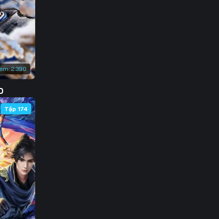
xem:
2.390
D
Tập 174