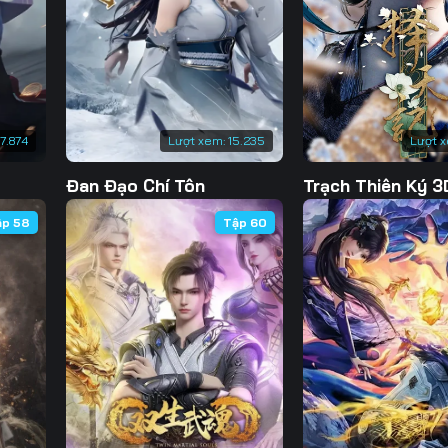
7.874
Lượt xem:
15.235
Lượt 
Đan Đạo Chí Tôn
Trạch Thiên Ký 3
ập 58
Tập 60