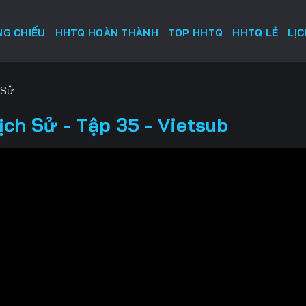
G CHIẾU
HHTQ HOÀN THÀNH
TOP HHTQ
HHTQ LẺ
LỊ
 Sử
ch Sử - Tập 35 - Vietsub