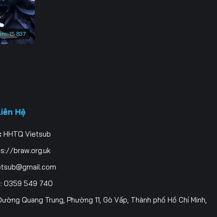
em:
15.837
Liên Hệ
:
HHTQ Vietsub
s://braw.org.uk
etsub@gmail.com
i
: 0359 549 740
ường Quang Trung, Phường 11, Gò Vấp, Thành phố Hồ Chí Minh,