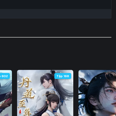
p 602
Tập 168