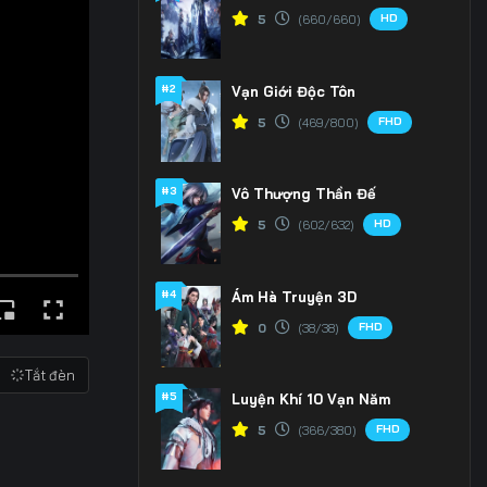
HD
5
(660/660)
#2
Vạn Giới Độc Tôn
FHD
5
(469/800)
#3
Vô Thượng Thần Đế
HD
5
(602/632)
#4
Ám Hà Truyện 3D
FHD
0
(38/38)
Tắt đèn
#5
Luyện Khí 10 Vạn Năm
FHD
5
(366/380)