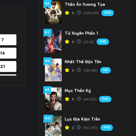
#6
Thần Ấn Vương Tọa
FHD
5
(208/208)
#7
Tử Xuyên Phần 1
 7
FHD
5
(42/42)
 14
#8
Nhất Thế Độc Tôn
 21
HD
5
(165/189)
 28
#9
Mục Thần Ký
 35
FHD
5
(94/120)
#10
Lục Địa Kiện Tiên
FHD
3
(150/150)