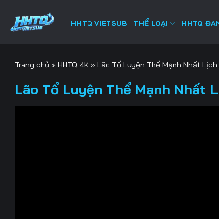
Bỏ
qua
HHTQ VIETSUB
THỂ LOẠI
HHTQ ĐAN
nội
dung
Trang chủ
»
HHTQ 4K
»
Lão Tổ Luyện Thể Mạnh Nhất Lịch
Lão Tổ Luyện Thể Mạnh Nhất Lị