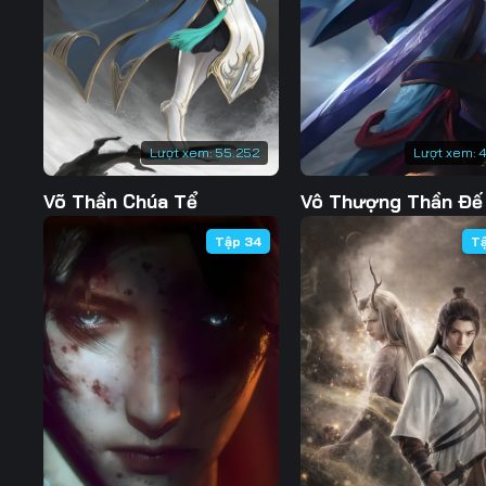
Lượt xem:
55.252
Lượt xem:
4
Võ Thần Chúa Tể
Vô Thượng Thần Đế
Tập 34
T