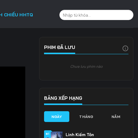
CH CHIẾU HHTQ
PHIM ĐÃ LƯU
Chưa lưu phim nào
BẢNG XẾP HẠNG
NGÀY
THÁNG
NĂM
#1
Linh Kiếm Tôn