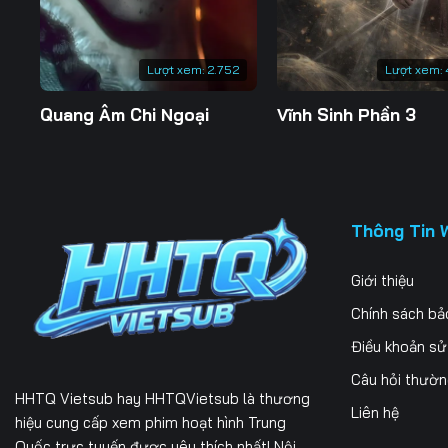
Lượt xem:
2.752
Lượt xem:
Quang Âm Chi Ngoại
Vĩnh Sinh Phần 3
Thông Tin 
Giới thiệu
Chính sách bả
Điều khoản s
Câu hỏi thườ
HHTQ Vietsub
hay HHTQVietsub là thương
Liên hệ
hiệu cung cấp xem phim hoạt hình Trung
Quốc trực tuyến được yêu thích nhất! Nội