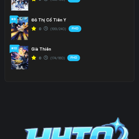
#9
Đô Thị Cổ Tiên Y
FHD
0
(199/240)
#10
Già Thiên
FHD
0
(174/180)