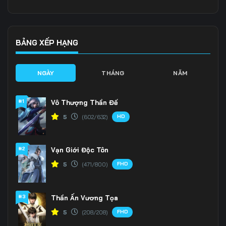
BẢNG XẾP HẠNG
NGÀY
THÁNG
NĂM
#1
Vô Thượng Thần Đế
HD
5
(602/632)
#2
Vạn Giới Độc Tôn
FHD
5
(471/800)
#3
Thần Ấn Vương Tọa
FHD
5
(208/208)