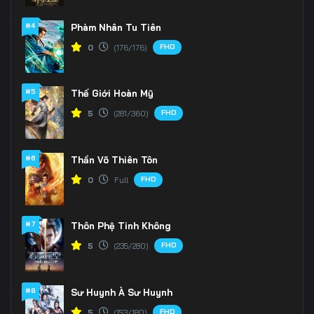
#4
Phàm Nhân Tu Tiên
FHD
0
(176/176)
#5
Thế Giới Hoàn Mỹ
FHD
5
(281/360)
#6
Thần Võ Thiên Tôn
FHD
0
Full
#7
Thôn Phệ Tinh Không
FHD
5
(235/280)
#8
Sư Huynh À Sư Huynh
FHD
5
(153/180)