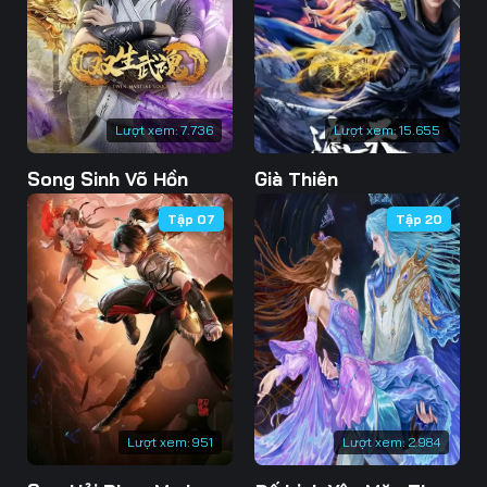
Lượt xem:
7.736
Lượt xem:
15.655
Song Sinh Võ Hồn
Già Thiên
Tập 07
Tập 20
Lượt xem:
951
Lượt xem:
2.984