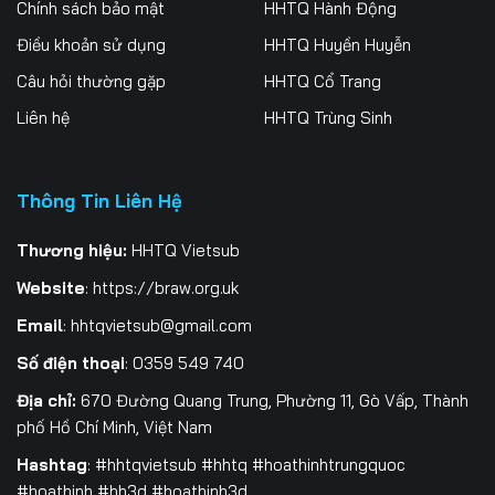
Chính sách bảo mật
HHTQ Hành Động
Điều khoản sử dụng
HHTQ Huyền Huyễn
Câu hỏi thường gặp
HHTQ Cổ Trang
Liên hệ
HHTQ Trùng Sinh
Thông Tin Liên Hệ
Thương hiệu:
HHTQ Vietsub
Website
:
https://braw.org.uk
Email
:
hhtqvietsub@gmail.com
Số điện thoại
: 0359 549 740
Địa chỉ:
670 Đường Quang Trung, Phường 11, Gò Vấp, Thành
phố Hồ Chí Minh, Việt Nam
Hashtag
: #hhtqvietsub #hhtq #hoathinhtrungquoc
#hoathinh #hh3d #hoathinh3d