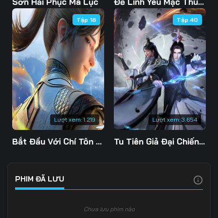
Sơn Hải Phục Ma Lục
Đế Linh Yêu Mặc Thuỷ Linh Lung
Tập 18
Tập 40
Lượt xem:
1.219
Lượt xem:
3.654
Bắt Đầu Với Chí Tôn Đan Điền
Tu Tiên Giả Đại Chiến Siêu Năng Lực 3D
PHIM ĐÃ LƯU
Chưa lưu phim nào