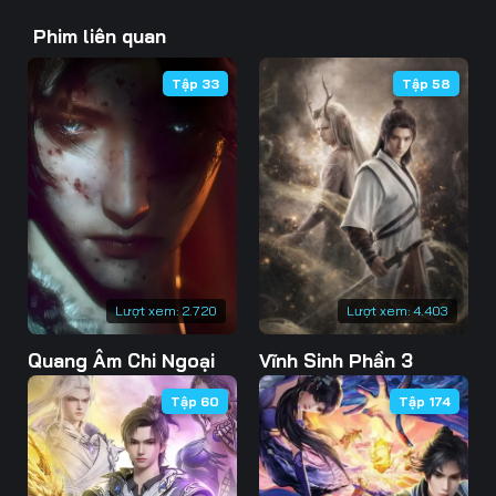
Tập 40
Phim liên quan
Tập 33
Tập 58
Lượt xem:
2.720
Lượt xem:
4.403
Quang Âm Chi Ngoại
Vĩnh Sinh Phần 3
Tập 60
Tập 174