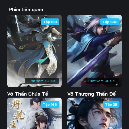
Tập 40
Phim liên quan
Tập 661
Tập 602
Lượt xem:
54.995
Lượt xem:
46.570
Võ Thần Chúa Tể
Vô Thượng Thần Đế
Tập 168
Tập 25