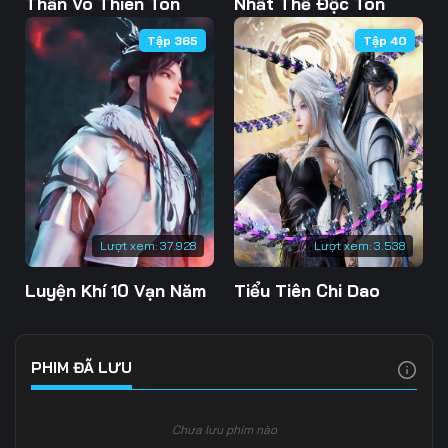
Thần Võ Thiên Tôn
Nhất Thế Độc Tôn
Tập 365
Tập 40
Lượt xem:
37.928
Lượt xem:
3.538
Luyện Khí 10 Vạn Năm
Tiểu Tiên Chi Dao
PHIM ĐÃ LƯU
Chưa lưu phim nào