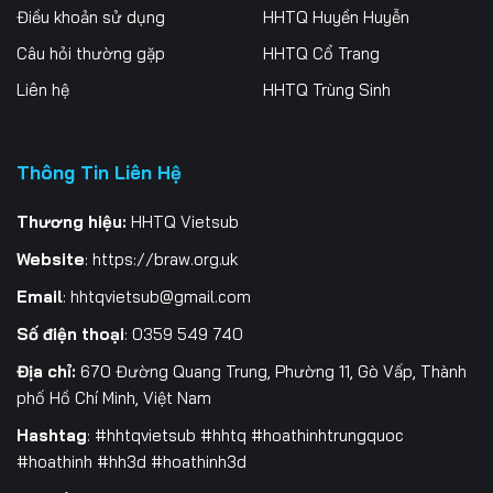
Điều khoản sử dụng
HHTQ Huyền Huyễn
Câu hỏi thường gặp
HHTQ Cổ Trang
Liên hệ
HHTQ Trùng Sinh
Thông Tin Liên Hệ
Thương hiệu:
HHTQ Vietsub
Website
:
https://braw.org.uk
Email
:
hhtqvietsub@gmail.com
Số điện thoại
: 0359 549 740
Địa chỉ:
670 Đường Quang Trung, Phường 11, Gò Vấp, Thành
phố Hồ Chí Minh, Việt Nam
Hashtag
: #hhtqvietsub #hhtq #hoathinhtrungquoc
#hoathinh #hh3d #hoathinh3d