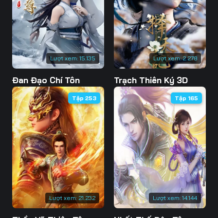
Lượt xem:
15.135
Lượt xem:
2.278
Đan Đạo Chí Tôn
Trạch Thiên Ký 3D
Tập 253
Tập 165
Lượt xem:
21.232
Lượt xem:
14.144