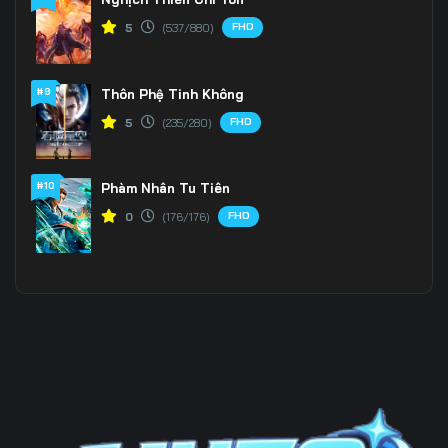
FHD
5
(537/880)
#9
Thôn Phệ Tinh Không
FHD
5
(235/280)
#10
Phàm Nhân Tu Tiên
FHD
0
(176/176)