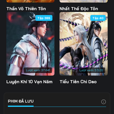
Tập 103
Tập 104
Tập 105
Thần Võ Thiên Tôn
Nhất Thế Độc Tôn
Tập 365
Tập 40
Tập 106
Tập 107
Tập 108
Tập 109
Tập 110
Tập 111
Tập 112
Tập 113
Tập 114
Tập 115
Tập 116
Tập 117
Tập 118
Tập 119
Tập 120
Lượt xem:
37.641
Lượt xem:
3.520
Tập 121
Tập 122
Tập 123
Luyện Khí 10 Vạn Năm
Tiểu Tiên Chi Dao
Tập 124
Tập 125
Tập 126
Tập 127
Tập 128
Tập 129
PHIM ĐÃ LƯU
Tập 130
Tập 131
Tập 132