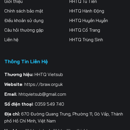
Giới thiệu
HHTQ Tu Tiên
Chính sách bảo mật
HHTQ Hành Động
Điều khoản sử dụng
HHTQ Huyền Huyễn
Câu hỏi thường gặp
HHTQ Cổ Trang
Liên hệ
HHTQ Trùng Sinh
Thông Tin Liên Hệ
Thương hiệu:
HHTQ Vietsub
Website
:
https://braw.org.uk
Email
:
hhtqvietsub@gmail.com
Số điện thoại
: 0359 549 740
Địa chỉ:
670 Đường Quang Trung, Phường 11, Gò Vấp, Thành
phố Hồ Chí Minh, Việt Nam