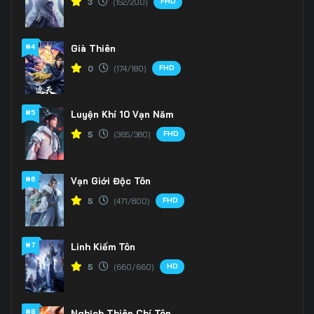
FHD
3
(152/200)
Tập 163
Tập 164
#4
Già Thiên
FHD
0
(174/180)
#5
Luyện Khí 10 Vạn Năm
FHD
5
(365/380)
#6
Vạn Giới Độc Tôn
FHD
5
(471/800)
#7
Linh Kiếm Tôn
HD
5
(660/660)
#8
Nghịch Thiên Chí Tôn