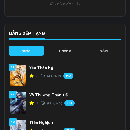
Chưa lưu phim nào
Tập 133
Tập 134
Tập 135
Tập 136
Tập 137
Tập 138
Tập 139
Tập 140
Tập 141
BẢNG XẾP HẠNG
Tập 142
Tập 143
Tập 144
NGÀY
THÁNG
NĂM
Tập 145
Tập 146
Tập 147
#1
Yêu Thần Ký
Tập 148
Tập 149
Tập 150
HD
5
(432/432)
Tập 151
Tập 152
Tập 153
#2
Vô Thượng Thần Đế
Tập 154
Tập 155
Tập 156
HD
5
(602/632)
Tập 157
Tập 158
Tập 159
Tập 160
Tập 161
Tập 162
#3
Tiên Nghịch