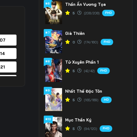
#6
Thần Ấn Vương Tọa
FHD
5
(208/208)
#7
Già Thiên
 07
FHD
0
(174/180)
 14
#8
Tử Xuyên Phần 1
 21
FHD
5
(42/42)
 28
#9
Nhất Thế Độc Tôn
 35
HD
5
(165/189)
 42
#10
Mục Thần Ký
 49
FHD
5
(94/120)
 56