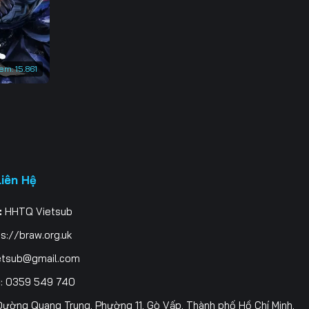
xem:
15.861
Liên Hệ
:
HHTQ Vietsub
s://braw.org.uk
etsub@gmail.com
i
: 0359 549 740
ường Quang Trung, Phường 11, Gò Vấp, Thành phố Hồ Chí Minh,