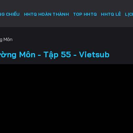
G CHIẾU
HHTQ HOÀN THÀNH
TOP HHTQ
HHTQ LẺ
LỊ
ng Môn
ường Môn - Tập 55 - Vietsub