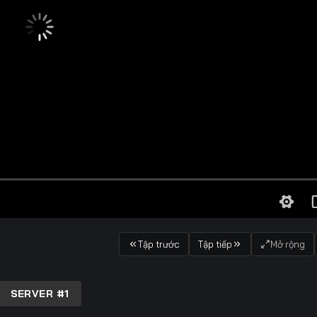
Tập trước
Tập tiếp
Mở rộng
SERVER #1