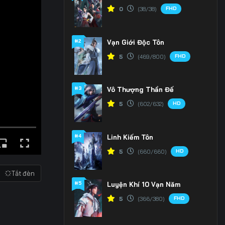
FHD
0
(38/38)
#2
Vạn Giới Độc Tôn
FHD
5
(469/800)
#3
Vô Thượng Thần Đế
HD
5
(602/632)
#4
Linh Kiếm Tôn
HD
5
(660/660)
Tắt đèn
#5
Luyện Khí 10 Vạn Năm
FHD
5
(366/380)