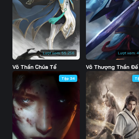
Tập 127
Tập 128
Tập 129
Tập 134
Tập 135
Tập 136
Tập 141
Tập 142
Tập 143
Tập 148
Tập 149
Tập 150
Lượt xem:
55.256
Lượt xem:
4
Tập 155
Tập 156
Tập 157
Võ Thần Chúa Tể
Vô Thượng Thần Đế
Tập 162
Tập 163
Tập 164
Tập 34
T