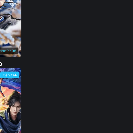
133
140
147
154
xem:
2.406
161
D
Tập 174