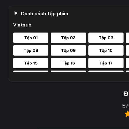
Danh sách tập phim
Vietsub
Tập 01
Tập 02
Tập 03
Tập 08
Tập 09
Tập 10
Tập 15
Tập 16
Tập 17
Tập 22
Tập 23
Tập 24
Tập 29
Tập 30
Tập 31
Đ
Tập 36
Tập 37
Tập 38
5/
Tập 43
Tập 44
Tập 45
Tập 50
Tập 51
Tập 52