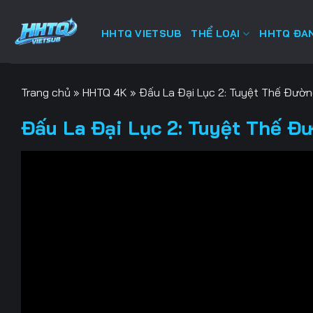
Bỏ
qua
HHTQ VIETSUB
THỂ LOẠI
HHTQ ĐAN
nội
dung
Trang chủ
»
HHTQ 4K
»
Đấu La Đại Lục 2: Tuyệt Thế Đườ
Đấu La Đại Lục 2: Tuyệt Thế Đ