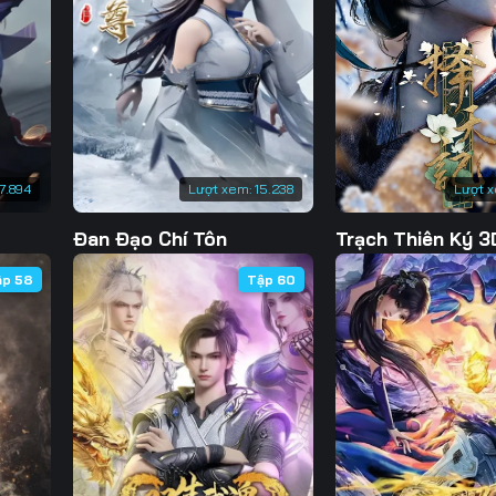
Tập 130
Tập 131
Tập 132
Tập 
Tập 137
Tập 138
Tập 139
Tập 
Tập 144
Tập 145
Tập 146
Tập 
Tập 151
Tập 152
Tập 153
Tập 
7.894
Lượt xem:
15.238
Lượt 
Tập 158
Tập 159
Tập 160
Tập 
Đan Đạo Chí Tôn
Trạch Thiên Ký 3
Tập 165
ập 58
Tập 60