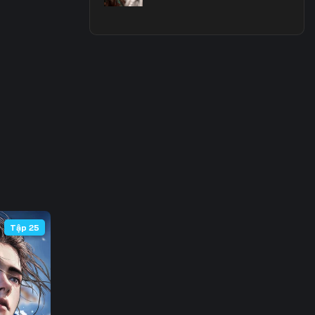
 63
 70
 77
 84
 91
 98
105
Tập 25
112
119
126