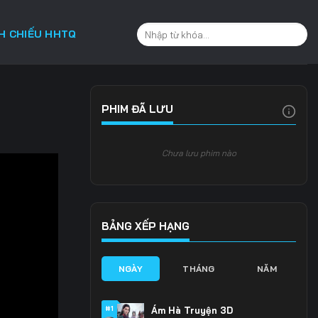
CH CHIẾU HHTQ
PHIM ĐÃ LƯU
Chưa lưu phim nào
BẢNG XẾP HẠNG
NGÀY
THÁNG
NĂM
#1
Ám Hà Truyện 3D