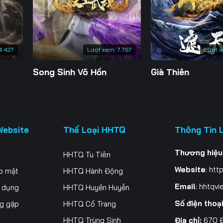
4.427
Lượt xem:
7.767
Lượt 
Song Sinh Võ Hồn
Già Thiên
Website
Thể Loại HHTQ
Thông Tin 
Thương hiệu
HHTQ Tu Tiên
Website
:
http
o mật
HHTQ Hành Động
Email
:
hhtqvi
ử dụng
HHTQ Huyền Huyễn
Số điện thoạ
ng gặp
HHTQ Cổ Trang
Địa chỉ:
670 Đ
HHTQ Trùng Sinh