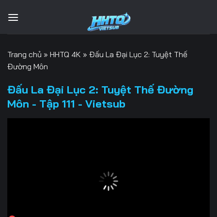
Bỏ
qua
nội
dung
Trang chủ
»
HHTQ 4K
»
Đấu La Đại Lục 2: Tuyệt Thế
Đường Môn
Đấu La Đại Lục 2: Tuyệt Thế Đường
Môn - Tập 111 - Vietsub