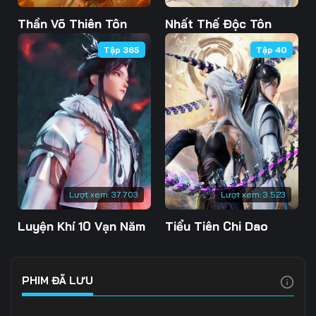
Tập 103
Tập 104
Tập 105
Thần Võ Thiên Tôn
Nhất Thế Độc Tôn
Tập 365
Tập 40
Tập 106
Tập 107
Tập 108
Tập 109
Tập 110
Tập 111
Tập 112
Tập 113
Tập 114
Tập 115
Tập 116
Tập 117
Tập 118
Tập 119
Tập 120
Lượt xem:
37.703
Lượt xem:
3.523
Tập 121
Tập 122
Tập 123
Luyện Khí 10 Vạn Năm
Tiểu Tiên Chi Dao
Tập 124
Tập 125
Tập 126
Tập 127
Tập 128
Tập 129
PHIM ĐÃ LƯU
Tập 130
Tập 131
Tập 132