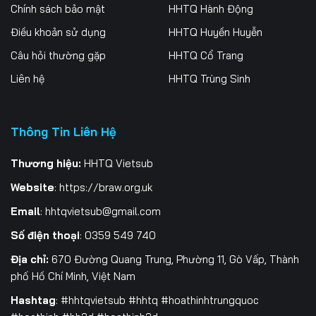
Chính sách bảo mật
HHTQ Hành Động
Điều khoản sử dụng
HHTQ Huyền Huyễn
Câu hỏi thường gặp
HHTQ Cổ Trang
Liên hệ
HHTQ Trùng Sinh
Thông Tin Liên Hệ
Thương hiệu:
HHTQ Vietsub
Website
:
https://braw.org.uk
Email
:
hhtqvietsub@gmail.com
Số điện thoại
: 0359 549 740
Địa chỉ:
670 Đường Quang Trung, Phường 11, Gò Vấp, Thành
phố Hồ Chí Minh, Việt Nam
Hashtag
: #hhtqvietsub #hhtq #hoathinhtrungquoc