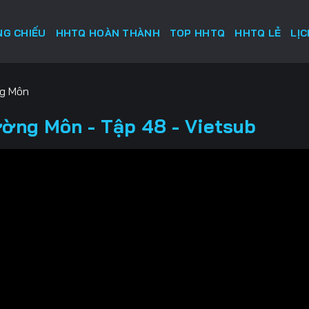
G CHIẾU
HHTQ HOÀN THÀNH
TOP HHTQ
HHTQ LẺ
LỊ
ng Môn
ường Môn - Tập 48 - Vietsub