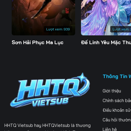
Lượt xem:
939
Lượt xem:
Sơn Hải Phục Ma Lục
Thông Tin 
Giới thiệu
Chính sách bả
Điều khoản s
Câu hỏi thườ
HHTQ Vietsub
hay HHTQVietsub là thương
Liên hệ