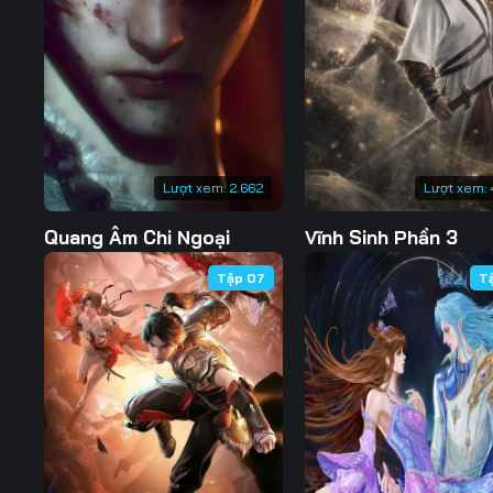
Tập 127
Tập 128
Tập 129
Tập 134
Tập 135
Tập 136
Tập 141
Tập 142
Tập 143
Tập 148
Tập 149
Tập 150
Lượt xem:
2.662
Lượt xem:
Tập 155
Tập 156
Tập 157
Quang Âm Chi Ngoại
Vĩnh Sinh Phần 3
Tập 162
Tập 163
Tập 164
Tập 07
T