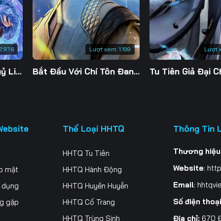
2.976
Lượt xem:
1.199
Lượt 
Đế Linh Yêu Mặc Thuỷ Linh Lung
Bắt Đầu Với Chí Tôn Đan Điền
Website
Thể Loại HHTQ
Thông Tin 
Thương hiệu
HHTQ Tu Tiên
Website
:
http
o mật
HHTQ Hành Động
Email
:
hhtqvi
ử dụng
HHTQ Huyền Huyễn
Số điện thoạ
ng gặp
HHTQ Cổ Trang
Địa chỉ:
670 Đ
HHTQ Trùng Sinh