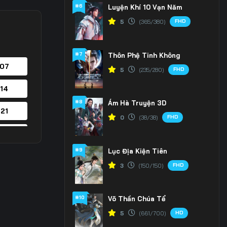
#6
Luyện Khí 10 Vạn Năm
FHD
5
(365/380)
#7
Thôn Phệ Tinh Không
 07
FHD
5
(235/280)
 14
#8
Ám Hà Truyện 3D
 21
FHD
0
(38/38)
 28
#9
Lục Địa Kiện Tiên
 35
FHD
3
(150/150)
 42
#10
Võ Thần Chúa Tể
 49
HD
5
(661/700)
 56