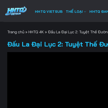
Bỏ
qua
HHTQ VIETSUB
THỂ LOẠI
HHTQ ĐAN
nội
dung
Trang chủ
»
HHTQ 4K
»
Đấu La Đại Lục 2: Tuyệt Thế Đườ
Đấu La Đại Lục 2: Tuyệt Thế Đ