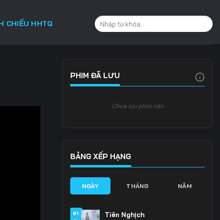
CH CHIẾU HHTQ
PHIM ĐÃ LƯU
Chưa lưu phim nào
BẢNG XẾP HẠNG
NGÀY
THÁNG
NĂM
#1
Tiên Nghịch