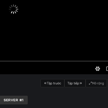
Tập trước
Tập tiếp
Mở rộng
SERVER #1