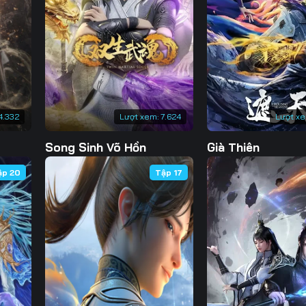
Tập 130
Tập 131
Tập 132
Tập 
Tập 137
Tập 138
Tập 139
Tập 
Tập 144
Tập 145
Tập 146
Tập 
Tập 151
Tập 152
Tập 153
Tập 
4.332
Lượt xem:
7.624
Lượt x
Tập 158
Tập 159
Tập 160
Tập 
Song Sinh Võ Hồn
Già Thiên
ập 20
Tập 17