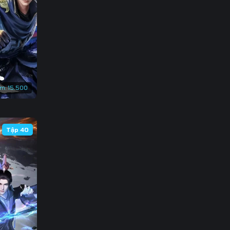
133
140
147
154
em:
15.500
161
Tập 40