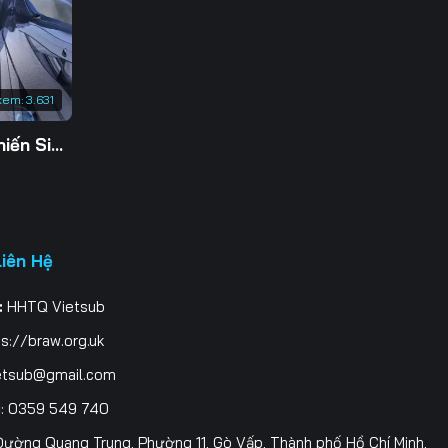
xem:
3.631
Tu Tiên Giả Đại Chiến Siêu Năng Lực 3D
Liên Hệ
:
HHTQ Vietsub
s://braw.org.uk
etsub@gmail.com
i
: 0359 549 740
ường Quang Trung, Phường 11, Gò Vấp, Thành phố Hồ Chí Minh,