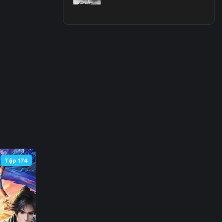
 63
 70
 77
 84
 91
 98
105
Tập 174
112
119
126