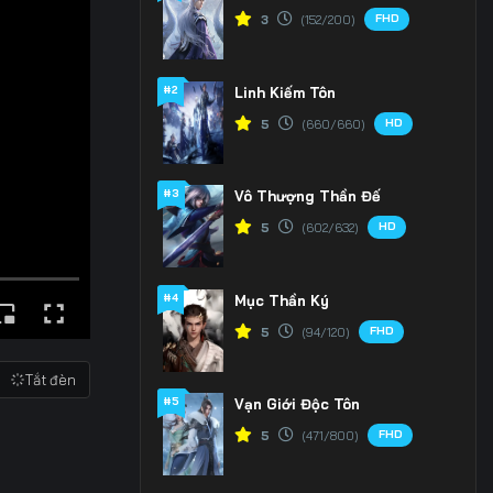
FHD
3
(152/200)
#2
Linh Kiếm Tôn
HD
5
(660/660)
#3
Vô Thượng Thần Đế
HD
5
(602/632)
#4
Mục Thần Ký
FHD
5
(94/120)
Tắt đèn
#5
Vạn Giới Độc Tôn
FHD
5
(471/800)