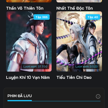
Tập 103
Tập 104
Tập 105
Thần Võ Thiên Tôn
Nhất Thế Độc Tôn
Tập 365
Tập 40
Tập 106
Tập 107
Tập 108
Tập 109
Tập 110
Tập 111
Tập 112
Tập 113
Tập 114
Tập 115
Tập 116
Tập 117
Tập 118
Tập 119
Tập 120
Lượt xem:
37.700
Lượt xem:
3.523
Tập 121
Tập 122
Tập 123
Luyện Khí 10 Vạn Năm
Tiểu Tiên Chi Dao
Tập 124
Tập 125
Tập 126
Tập 127
Tập 128
Tập 129
PHIM ĐÃ LƯU
Tập 130
Tập 131
Tập 132