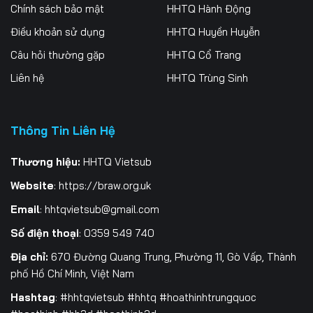
Chính sách bảo mật
HHTQ Hành Động
Điều khoản sử dụng
HHTQ Huyền Huyễn
Câu hỏi thường gặp
HHTQ Cổ Trang
Liên hệ
HHTQ Trùng Sinh
Thông Tin Liên Hệ
Thương hiệu:
HHTQ Vietsub
Website
:
https://braw.org.uk
Email
:
hhtqvietsub@gmail.com
Số điện thoại
: 0359 549 740
Địa chỉ:
670 Đường Quang Trung, Phường 11, Gò Vấp, Thành
phố Hồ Chí Minh, Việt Nam
Hashtag
: #hhtqvietsub #hhtq #hoathinhtrungquoc