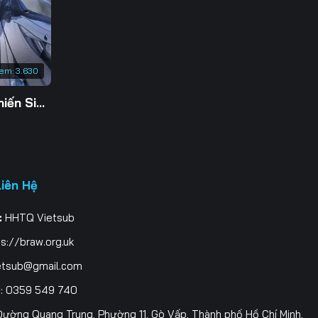
xem:
3.630
Tu Tiên Giả Đại Chiến Siêu Năng Lực 3D
Liên Hệ
:
HHTQ Vietsub
s://braw.org.uk
etsub@gmail.com
i
: 0359 549 740
ường Quang Trung, Phường 11, Gò Vấp, Thành phố Hồ Chí Minh,