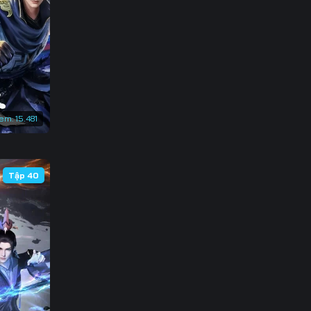
133
140
147
154
xem:
15.481
161
Tập 40