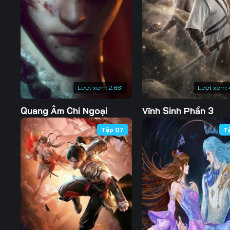
Tập 127
Tập 128
Tập 129
Tập 134
Tập 135
Tập 136
Tập 141
Tập 142
Tập 143
Tập 148
Tập 149
Tập 150
Lượt xem:
2.661
Lượt xem:
Tập 155
Tập 156
Tập 157
Quang Âm Chi Ngoại
Vĩnh Sinh Phần 3
Tập 162
Tập 163
Tập 164
Tập 07
T