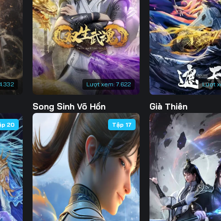
Tập 130
Tập 131
Tập 132
Tập 
Tập 137
Tập 138
Tập 139
Tập 
Tập 144
Tập 145
Tập 146
Tập 
Tập 151
Tập 152
Tập 153
Tập 
4.332
Lượt xem:
7.622
Lượt 
Tập 158
Tập 159
Tập 160
Tập 
Song Sinh Võ Hồn
Già Thiên
ập 20
Tập 17