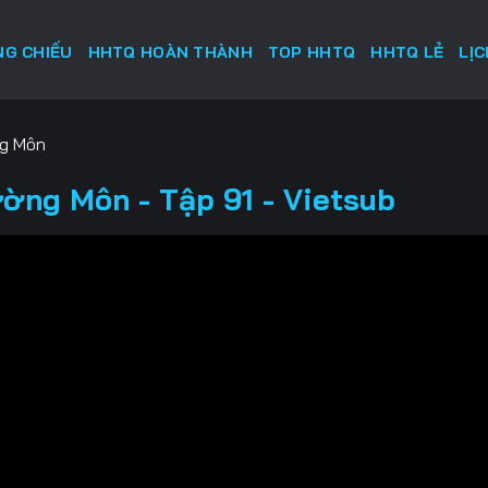
G CHIẾU
HHTQ HOÀN THÀNH
TOP HHTQ
HHTQ LẺ
LỊ
ng Môn
ường Môn - Tập 91 - Vietsub