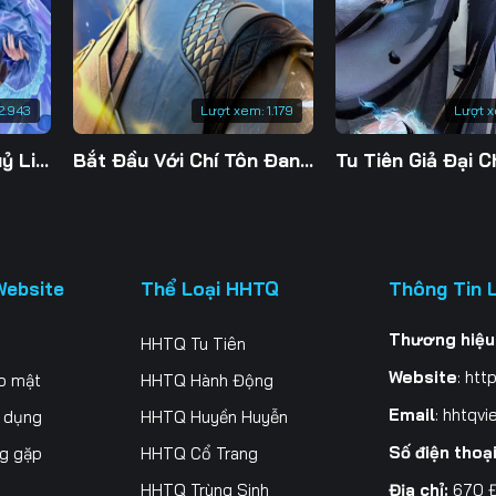
2.943
Lượt xem:
1.179
Lượt 
Đế Linh Yêu Mặc Thuỷ Linh Lung
Bắt Đầu Với Chí Tôn Đan Điền
Website
Thể Loại HHTQ
Thông Tin 
Thương hiệu
HHTQ Tu Tiên
Website
:
http
o mật
HHTQ Hành Động
Email
:
hhtqvi
ử dụng
HHTQ Huyền Huyễn
Số điện thoạ
ng gặp
HHTQ Cổ Trang
Địa chỉ:
670 Đ
HHTQ Trùng Sinh