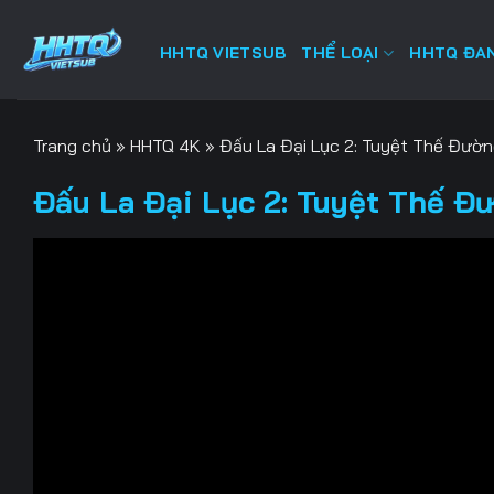
Bỏ
qua
HHTQ VIETSUB
THỂ LOẠI
HHTQ ĐAN
nội
dung
Trang chủ
»
HHTQ 4K
»
Đấu La Đại Lục 2: Tuyệt Thế Đườ
Đấu La Đại Lục 2: Tuyệt Thế Đ