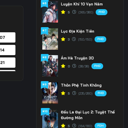
#6
Luyện Khí 10 Vạn Năm
FHD
5
(365/380)
#7
Lục Địa Kiện Tiên
 07
FHD
3
(150/150)
 14
#8
Ám Hà Truyện 3D
 21
FHD
0
(38/38)
 28
#9
Thôn Phệ Tinh Không
 35
FHD
5
(235/280)
 42
#10
Đấu La Đại Lục 2: Tuyệt Thế
 49
Đường Môn
 56
FDH
5
(164/180)