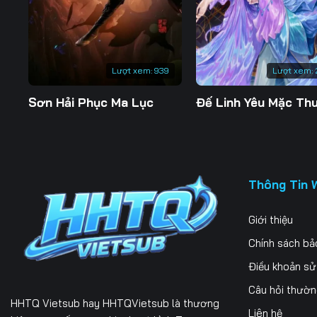
Lượt xem:
939
Lượt xem:
Sơn Hải Phục Ma Lục
Thông Tin 
Giới thiệu
Chính sách bả
Điều khoản s
Câu hỏi thườ
HHTQ Vietsub
hay HHTQVietsub là thương
Liên hệ