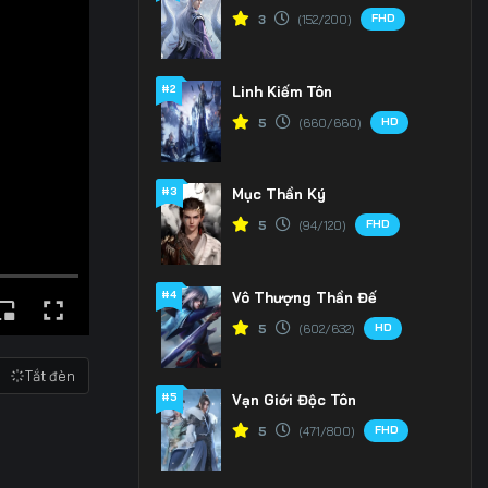
FHD
3
(152/200)
#2
Linh Kiếm Tôn
HD
5
(660/660)
#3
Mục Thần Ký
FHD
5
(94/120)
#4
Vô Thượng Thần Đế
HD
5
(602/632)
Tắt đèn
#5
Vạn Giới Độc Tôn
FHD
5
(471/800)