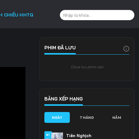
CH CHIẾU HHTQ
PHIM ĐÃ LƯU
Chưa lưu phim nào
BẢNG XẾP HẠNG
NGÀY
THÁNG
NĂM
#1
Tiên Nghịch