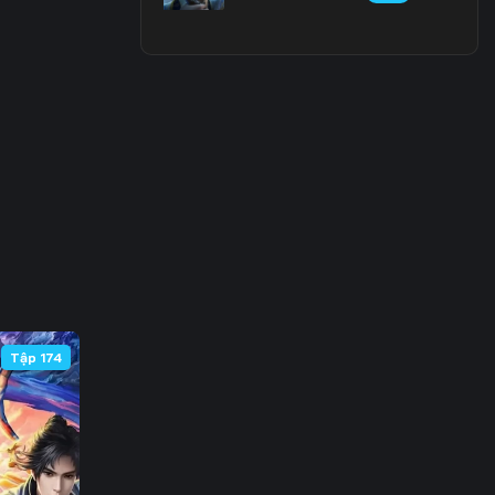
 63
 70
 77
 84
 91
 98
105
Tập 174
112
119
126