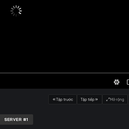
Tập trước
Tập tiếp
Mở rộng
SERVER #1