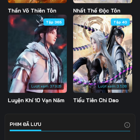
Tập 103
Tập 104
Tập 105
Thần Võ Thiên Tôn
Nhất Thế Độc Tôn
Tập 365
Tập 40
Tập 106
Tập 107
Tập 108
Tập 109
Tập 110
Tập 111
Tập 112
Tập 113
Tập 114
Tập 115
Tập 116
Tập 117
Tập 118
Tập 119
Tập 120
Lượt xem:
37.928
Lượt xem:
3.538
Tập 121
Tập 122
Tập 123
Luyện Khí 10 Vạn Năm
Tiểu Tiên Chi Dao
Tập 124
Tập 125
Tập 126
Tập 127
Tập 128
Tập 129
PHIM ĐÃ LƯU
Tập 130
Tập 131
Tập 132