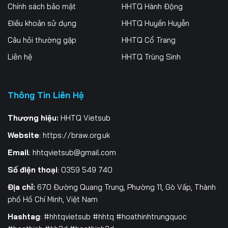
Chính sách bảo mật
HHTQ Hành Động
Điều khoản sử dụng
HHTQ Huyền Huyễn
Câu hỏi thường gặp
HHTQ Cổ Trang
Liên hệ
HHTQ Trùng Sinh
Thông Tin Liên Hệ
Thương hiệu:
HHTQ Vietsub
Website
:
https://braw.org.uk
Email
:
hhtqvietsub@gmail.com
Số điện thoại
: 0359 549 740
Địa chỉ:
670 Đường Quang Trung, Phường 11, Gò Vấp, Thành
phố Hồ Chí Minh, Việt Nam
Hashtag
: #hhtqvietsub #hhtq #hoathinhtrungquoc