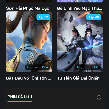
Tập 103
Tập 104
Tập 105
Sơn Hải Phục Ma Lục
Đế Linh Yêu Mặc Thuỷ Linh Lung
Tập 17
Tập 40
Tập 106
Tập 107
Tập 108
Tập 109
Tập 110
Tập 111
Tập 112
Tập 113
Tập 114
Tập 115
Tập 116
Tập 117
Tập 118
Tập 119
Tập 120
Lượt xem:
1.164
Lượt xem:
3.621
Tập 121
Tập 122
Tập 123
Bắt Đầu Với Chí Tôn Đan Điền
Tu Tiên Giả Đại Chiến Siêu Năng Lực 3D
Tập 124
Tập 125
Tập 126
Tập 127
Tập 128
Tập 129
PHIM ĐÃ LƯU
Tập 130
Tập 131
Tập 132