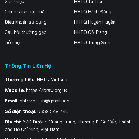
Giới thiệu
HHTQ Tu Tiên
Chính sách bảo mật
HHTQ Hành Động
Điều khoản sử dụng
HHTQ Huyền Huyễn
Câu hỏi thường gặp
HHTQ Cổ Trang
Liên hệ
HHTQ Trùng Sinh
Thông Tin Liên Hệ
Thương hiệu:
HHTQ Vietsub
Website
:
https://braw.org.uk
Email
:
hhtqvietsub@gmail.com
Số điện thoại
: 0359 549 740
Địa chỉ:
670 Đường Quang Trung, Phường 11, Gò Vấp, Thành
phố Hồ Chí Minh, Việt Nam