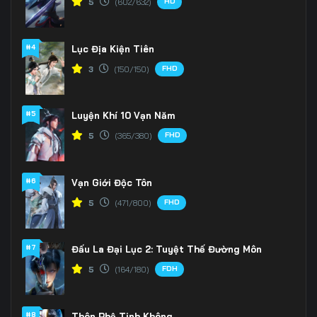
HD
5
(602/632)
Tập 163
Tập 164
#4
Lục Địa Kiện Tiên
FHD
3
(150/150)
#5
Luyện Khí 10 Vạn Năm
FHD
5
(365/380)
#6
Vạn Giới Độc Tôn
FHD
5
(471/800)
#7
Đấu La Đại Lục 2: Tuyệt Thế Đường Môn
FDH
5
(164/180)
#8
Thôn Phệ Tinh Không