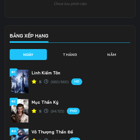
Chưa lưu phim nào
Tập 133
Tập 134
Tập 135
Tập 136
Tập 137
Tập 138
Tập 139
Tập 140
Tập 141
BẢNG XẾP HẠNG
Tập 142
Tập 143
Tập 144
NGÀY
THÁNG
NĂM
Tập 145
Tập 146
Tập 147
#1
Linh Kiếm Tôn
Tập 148
Tập 149
Tập 150
HD
5
(660/660)
Tập 151
Tập 152
Tập 153
#2
Mục Thần Ký
Tập 154
Tập 155
Tập 156
FHD
5
(94/120)
Tập 157
Tập 158
Tập 159
Tập 160
Tập 161
Tập 162
#3
Vô Thượng Thần Đế