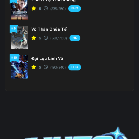
FHD
5
(235/280)
#9
Võ Thần Chúa Tể
HD
5
(661/700)
#10
Đại Lục Linh Võ
FHD
5
(193/240)