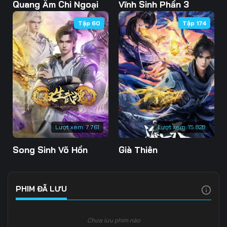
Tập 103
Tập 104
Tập 105
Quang Âm Chi Ngoại
Vĩnh Sinh Phần 3
Tập 60
Tập 174
Tập 106
Tập 107
Tập 108
Tập 109
Tập 110
Tập 111
Tập 112
Tập 113
Tập 114
Tập 115
Tập 116
Tập 117
Tập 118
Tập 119
Tập 120
Lượt xem:
7.761
Lượt xem:
15.828
Tập 121
Tập 122
Tập 123
Song Sinh Võ Hồn
Già Thiên
Tập 124
Tập 125
Tập 126
Tập 127
Tập 128
Tập 129
PHIM ĐÃ LƯU
Tập 130
Tập 131
Tập 132
Chưa lưu phim nào
Tập 133
Tập 134
Tập 135