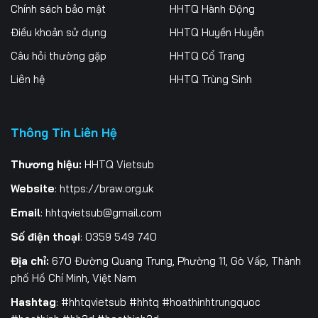
Chính sách bảo mật
HHTQ Hành Động
Điều khoản sử dụng
HHTQ Huyền Huyễn
Câu hỏi thường gặp
HHTQ Cổ Trang
Liên hệ
HHTQ Trùng Sinh
Thông Tin Liên Hệ
Thương hiệu:
HHTQ Vietsub
Website
:
https://braw.org.uk
Email
:
hhtqvietsub@gmail.com
Số điện thoại
: 0359 549 740
Địa chỉ:
670 Đường Quang Trung, Phường 11, Gò Vấp, Thành
phố Hồ Chí Minh, Việt Nam
Hashtag
: #hhtqvietsub #hhtq #hoathinhtrungquoc