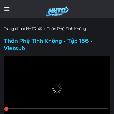
Bỏ
qua
nội
dung
Trang chủ
»
HHTQ 4K
»
Thôn Phệ Tinh Không
Thôn Phệ Tinh Không - Tập 156 -
Vietsub