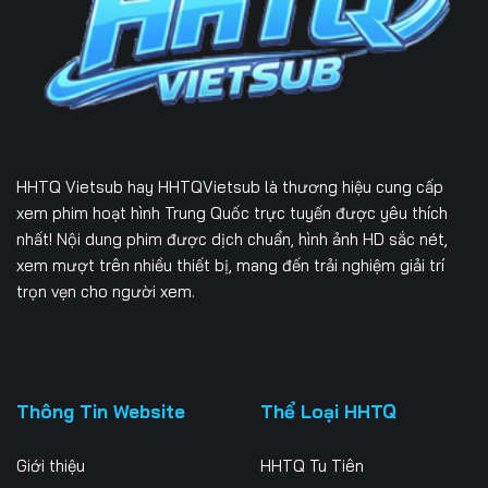
Tập 226
Tập 227
Tập 228
Tập 229
Tập 230
Tập 231
Tập 232
Tập 233
Tập 234
Tập 235
HHTQ Vietsub
hay HHTQVietsub là thương hiệu cung cấp
xem phim hoạt hình Trung Quốc trực tuyến được yêu thích
nhất! Nội dung phim được dịch chuẩn, hình ảnh HD sắc nét,
xem mượt trên nhiều thiết bị, mang đến trải nghiệm giải trí
trọn vẹn cho người xem.
Thông Tin Website
Thể Loại HHTQ
Giới thiệu
HHTQ Tu Tiên