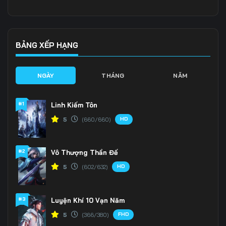
Tập 136
Tập 137
Tập 138
Tập 139
Tập 140
Tập 141
BẢNG XẾP HẠNG
Tập 142
Tập 143
Tập 144
NGÀY
THÁNG
NĂM
Tập 145
Tập 146
Tập 147
#1
Linh Kiếm Tôn
Tập 148
Tập 149
Tập 150
HD
5
(660/660)
Tập 151
Tập 152
Tập 153
#2
Vô Thượng Thần Đế
Tập 154
Tập 155
Tập 156
HD
5
(602/632)
Tập 157
Tập 158
Tập 159
Tập 160
Tập 161
Tập 162
#3
Luyện Khí 10 Vạn Năm
FHD
5
(366/380)
Tập 163
Tập 164
Tập 165