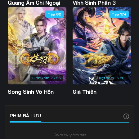
Tập 103
Tập 104
Tập 105
Quang Âm Chi Ngoại
Vĩnh Sinh Phần 3
Tập 60
Tập 174
Tập 106
Tập 107
Tập 108
Tập 109
Tập 110
Tập 111
Tập 112
Tập 113
Tập 114
Tập 115
Tập 116
Tập 117
Tập 118
Tập 119
Tập 120
Lượt xem:
7.755
Lượt xem:
15.801
Tập 121
Tập 122
Tập 123
Song Sinh Võ Hồn
Già Thiên
Tập 124
Tập 125
Tập 126
Tập 127
Tập 128
Tập 129
PHIM ĐÃ LƯU
Tập 130
Tập 131
Tập 132
Chưa lưu phim nào
Tập 133
Tập 134
Tập 135