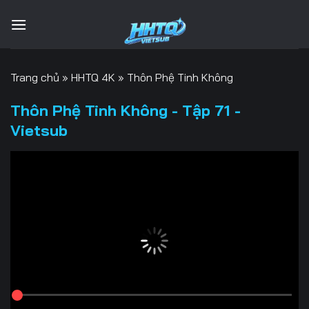
Bỏ
qua
nội
dung
Trang chủ
»
HHTQ 4K
»
Thôn Phệ Tinh Không
Thôn Phệ Tinh Không - Tập 71 -
Vietsub