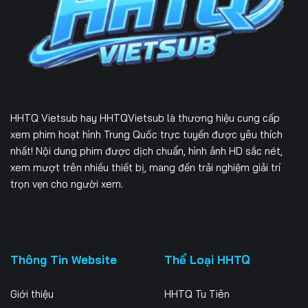
Tập 226
Tập 227
Tập 228
Tập 229
Tập 230
Tập 231
Tập 232
Tập 233
Tập 234
Tập 235
HHTQ Vietsub
hay HHTQVietsub là thương hiệu cung cấp
xem phim hoạt hình Trung Quốc trực tuyến được yêu thích
nhất! Nội dung phim được dịch chuẩn, hình ảnh HD sắc nét,
xem mượt trên nhiều thiết bị, mang đến trải nghiệm giải trí
trọn vẹn cho người xem.
Thông Tin Website
Thể Loại HHTQ
Giới thiệu
HHTQ Tu Tiên