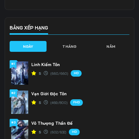
Tập 136
Tập 137
Tập 138
Tập 139
Tập 140
Tập 141
BẢNG XẾP HẠNG
Tập 142
Tập 143
Tập 144
NGÀY
THÁNG
NĂM
Tập 145
Tập 146
Tập 147
#1
Linh Kiếm Tôn
Tập 148
Tập 149
Tập 150
HD
5
(660/660)
Tập 151
Tập 152
Tập 153
#2
Vạn Giới Độc Tôn
Tập 154
Tập 155
Tập 156
FHD
5
(469/800)
Tập 157
Tập 158
Tập 159
Tập 160
Tập 161
Tập 162
#3
Vô Thượng Thần Đế
HD
5
(602/632)
Tập 163
Tập 164
Tập 165