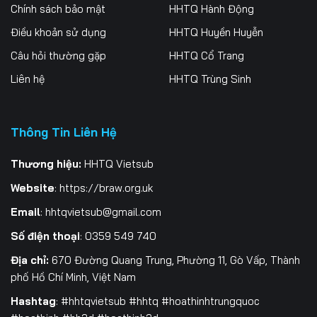
Chính sách bảo mật
HHTQ Hành Động
Điều khoản sử dụng
HHTQ Huyền Huyễn
Câu hỏi thường gặp
HHTQ Cổ Trang
Liên hệ
HHTQ Trùng Sinh
Thông Tin Liên Hệ
Thương hiệu:
HHTQ Vietsub
Website
:
https://braw.org.uk
Email
:
hhtqvietsub@gmail.com
Số điện thoại
: 0359 549 740
Địa chỉ:
670 Đường Quang Trung, Phường 11, Gò Vấp, Thành
phố Hồ Chí Minh, Việt Nam
Hashtag
: #hhtqvietsub #hhtq #hoathinhtrungquoc