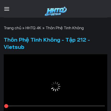
Bỏ
qua
nội
dung
Trang chủ
»
HHTQ 4K
»
Thôn Phệ Tinh Không
Thôn Phệ Tinh Không - Tập 212 -
Vietsub