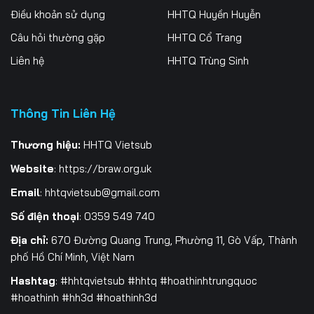
Điều khoản sử dụng
HHTQ Huyền Huyễn
Tập 196
Tập 197
Tập 198
Câu hỏi thường gặp
HHTQ Cổ Trang
Tập 199
Tập 200
Tập 201
Liên hệ
HHTQ Trùng Sinh
Tập 202
Tập 203
Tập 204
Tập 205
Tập 206
Tập 207
Thông Tin Liên Hệ
Tập 208
Tập 209
Tập 210
Thương hiệu:
HHTQ Vietsub
Website
:
https://braw.org.uk
Tập 211
Tập 212
Tập 213
Email
:
hhtqvietsub@gmail.com
Tập 214
Tập 215
Tập 216
Số điện thoại
: 0359 549 740
Tập 217
Tập 218
Tập 219
Địa chỉ:
670 Đường Quang Trung, Phường 11, Gò Vấp, Thành
phố Hồ Chí Minh, Việt Nam
Tập 220
Tập 221
Tập 222
Hashtag
: #hhtqvietsub #hhtq #hoathinhtrungquoc
Tập 223
Tập 224
Tập 225
#hoathinh #hh3d #hoathinh3d