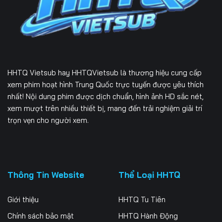
Tập 166
Tập 167
Tập 168
Tập 169
Tập 170
Tập 171
Tập 172
Tập 173
Tập 174
HHTQ Vietsub
hay HHTQVietsub là thương hiệu cung cấp
Tập 175
Tập 176
Tập 177
xem phim hoạt hình Trung Quốc trực tuyến được yêu thích
nhất! Nội dung phim được dịch chuẩn, hình ảnh HD sắc nét,
Tập 178
Tập 179
Tập 180
xem mượt trên nhiều thiết bị, mang đến trải nghiệm giải trí
trọn vẹn cho người xem.
Tập 181
Tập 182
Tập 183
Tập 184
Tập 185
Tập 186
Tập 187
Tập 188
Tập 189
Thông Tin Website
Thể Loại HHTQ
Tập 190
Tập 191
Tập 192
Giới thiệu
HHTQ Tu Tiên
Tập 193
Tập 194
Tập 195
Chính sách bảo mật
HHTQ Hành Động