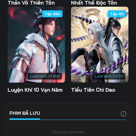
Tập 103
Tập 104
Tập 105
Thần Võ Thiên Tôn
Nhất Thế Độc Tôn
Tập 365
Tập 40
Tập 106
Tập 107
Tập 108
Tập 109
Tập 110
Tập 111
Tập 112
Tập 113
Tập 114
Tập 115
Tập 116
Tập 117
Tập 118
Tập 119
Tập 120
Lượt xem:
37.658
Lượt xem:
3.520
Tập 121
Tập 122
Tập 123
Luyện Khí 10 Vạn Năm
Tiểu Tiên Chi Dao
Tập 124
Tập 125
Tập 126
Tập 127
Tập 128
Tập 129
PHIM ĐÃ LƯU
Tập 130
Tập 131
Tập 132
Chưa lưu phim nào
Tập 133
Tập 134
Tập 135