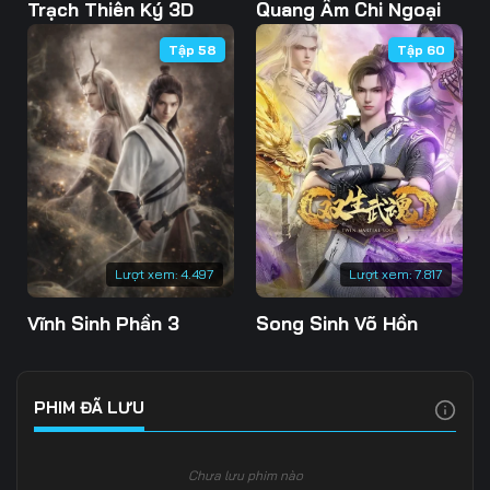
Tập 103
Tập 104
Tập 105
Trạch Thiên Ký 3D
Quang Âm Chi Ngoại
Tập 58
Tập 60
Tập 106
Tập 107
Tập 108
Tập 109
Tập 110
Tập 111
Tập 112
Tập 113
Tập 114
Tập 115
Tập 116
Tập 117
Tập 118
Tập 119
Tập 120
Lượt xem:
4.497
Lượt xem:
7.817
Tập 121
Tập 122
Tập 123
Vĩnh Sinh Phần 3
Song Sinh Võ Hồn
Tập 124
Tập 125
Tập 126
Tập 127
Tập 128
Tập 129
PHIM ĐÃ LƯU
Tập 130
Tập 131
Tập 132
Chưa lưu phim nào
Tập 133
Tập 134
Tập 135