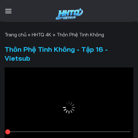
Bỏ
qua
nội
dung
Trang chủ
»
HHTQ 4K
»
Thôn Phệ Tinh Không
Thôn Phệ Tinh Không - Tập 16 -
Vietsub