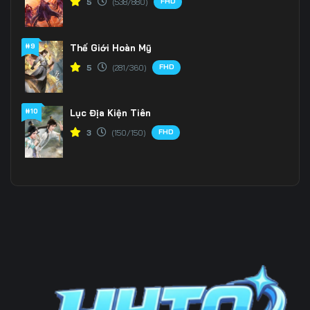
FHD
5
(538/880)
Tập 196
Tập 197
Tập 198
#9
Thế Giới Hoàn Mỹ
Tập 199
Tập 200
Tập 201
FHD
5
(281/360)
Tập 202
Tập 203
Tập 204
Tập 205
Tập 206
Tập 207
#10
Lục Địa Kiện Tiên
FHD
3
(150/150)
Tập 208
Tập 209
Tập 210
Tập 211
Tập 212
Tập 213
Tập 214
Tập 215
Tập 216
Tập 217
Tập 218
Tập 219
Tập 220
Tập 221
Tập 222
Tập 223
Tập 224
Tập 225