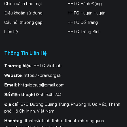
Chính sách bảo mật
HHTQ Hành Động
Điều khoản sử dụng
HHTQ Huyền Huyễn
Câu hỏi thường gặp
HHTQ Cổ Trang
Liên hệ
HHTQ Trùng Sinh
Thông Tin Liên Hệ
Thương hiệu:
HHTQ Vietsub
Website
:
https://braw.org.uk
Email
:
hhtqvietsub@gmail.com
Số điện thoại
: 0359 549 740
Địa chỉ:
670 Đường Quang Trung, Phường 11, Gò Vấp, Thành
phố Hồ Chí Minh, Việt Nam
Hashtag
: #hhtqvietsub #hhtq #hoathinhtrungquoc