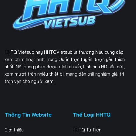
Tập 226
Tập 227
Tập 228
Tập 229
Tập 230
Tập 231
Tập 232
Tập 233
Tập 234
Tập 235
HHTQ Vietsub
hay HHTQVietsub là thương hiệu cung cấp
xem phim hoạt hình Trung Quốc trực tuyến được yêu thích
nhất! Nội dung phim được dịch chuẩn, hình ảnh HD sắc nét,
xem mượt trên nhiều thiết bị, mang đến trải nghiệm giải trí
trọn vẹn cho người xem.
Thông Tin Website
Thể Loại HHTQ
Giới thiệu
HHTQ Tu Tiên