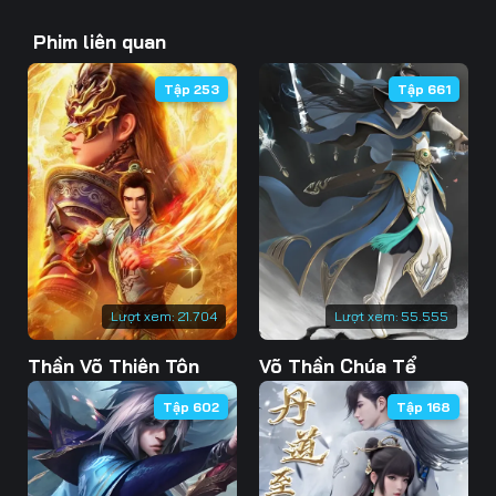
Tập 43
Tập 44
Tập 45
Phim liên quan
Tập 46
Tập 47
Tập 48
Tập 253
Tập 661
Tập 49
Tập 50
Tập 51
Tập 52
Tập 53
Tập 54
Tập 55
Tập 56
Tập 57
Tập 58
Tập 59
Tập 60
Tập 61
Tập 62
Tập 63
Lượt xem:
21.704
Lượt xem:
55.555
Thần Võ Thiên Tôn
Võ Thần Chúa Tể
Tập 64
Tập 65
Tập 66
Tập 602
Tập 168
Tập 67
Tập 68
Tập 69
Tập 70
Tập 71
Tập 72